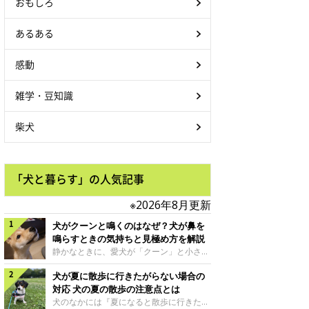
おもしろ
あるある
感動
雑学・豆知識
柴犬
「犬と暮らす」の人気記事
※2026年8月更新
犬がクーンと鳴くのはなぜ？犬が鼻を
鳴らすときの気持ちと見極め方を解説
静かなときに、愛犬が「クーン」と小さく
鳴いたり、鼻を鳴らすような音を出したり
犬が夏に散歩に行きたがらない場合の
することはありませんか？ 大きく吠える
わけではない分、「不安なの？それとも何
対応 犬の夏の散歩の注意点とは
かお願いしているの？」と気になる飼い主
犬のなかには『夏になると散歩に行きたが