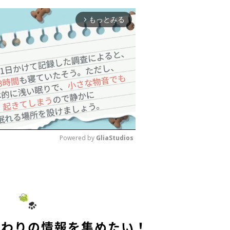
もっとみる
arrow_forward_ios
Powered by 
GliaStudios
M
u
t
e
まわりの情報を集めたい！