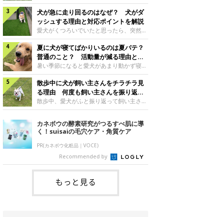
さんもいるかもしれません。今回は、犬が
らない、歩かなくなる』『暑い季節は散歩
クーンと鳴く理由や鼻鳴らしの背景、見極
犬が急に走り回るのはなぜ？ 犬がダ
の気配を察すると涼しい部屋から出ようと
め方と対応のポイントなどについて、いぬ
しない』など散歩に行きたがらないコもい
ッシュする理由と対応ポイントを解説
のきもち獣医師相談室の原 駿太朗先生に
るようです。愛犬の運動をさせてあげたい
愛犬がくつろいでいたと思ったら、突然部
伺いました。クーンと鳴くのはどんな気持
のに、散歩に行きたがらない。このような
屋の中を走り回り始める――そんな様子に
ち？いぬのきもち投稿写真ギャラリー犬が
場合はどう対応すればよいのでしょうか？
夏に犬が寝てばかりいるのは夏バテ？
驚いたことはありませんか？ 急な動きに
クーンと小さく鳴くときは、何らかの感情
「愛犬が夏に散歩に行きたがらない場合の
「何が起きているの？」と戸惑う飼い主さ
普通のこと？ 活動量が減る理由と対
を伝えようとしている場合があると考えら
対応」について、いぬのきもち獣医師相談
んも多いでしょう。落ち着いていたはずな
策とは
暑い季節になると愛犬があまり動かず寝て
れています。大
室の白山さとこ先生に聞きました。Q.夏に
のに、急にスイッチが入ったように見える
ばかりだと感じる飼い主さんはいません
犬の散歩に行くときの注意点は？ いぬの
と不安になることもあります。今回は、犬
散歩中に犬が飼い主さんをチラチラ見
か？その様子に、愛犬が夏バテで疲れてい
きもち投稿写真ギャラリーーー夏に愛犬と
が急に走り回る理由や見極め方などについ
るのか、元気がないのかなど不安に感じる
る理由 何度も飼い主さんを振り返る
散歩に行くときは、どのようなことに注意
て、いぬのきもち獣医師相談室の岡本りさ
方もいるのではないかと思います。 で
のはなぜ？
散歩中、愛犬がふと振り返って飼い主さん
をするとよい
先生に伺いました。犬が急に走り回るのは
は、犬が寝てばかりいるときに対処が必要
の様子を確認する…そんな場面に心当たり
よくある行動？いぬのきもち投稿写真ギャ
かを見極める方法はあるのでしょうか？
はありませんか？ 何度もチラチラ見られ
カネボウの酵素研究がつるすべ肌に導
ラリー犬が突然走り回る行動は、必ずしも
「犬の活動量が夏に減る理由と対策」につ
ると、「何か気になることがあるの？」
く！suisaiの毛穴ケア・角質ケア
珍しいものではないと考えられています。
いて、いぬのきもち獣医師相談室の山口み
「ちゃんと歩けているかな」と不安になる
体にたまったエ
き先生に話を聞きました。Q. 夏に犬の活
ことがあるかもしれません。愛犬が歩きな
PR(カネボウ化粧品｜VOCE)
動量が減る理由は？ いぬのきもち投稿写
がら飼い主さんを振り返るしぐさには、ど
Recommended by
真ギャラリーーー夏に愛犬の活動量が減る
んな気持ちが隠れているのでしょうか。今
と感じる飼い主さんもいるようです。理由
回は、犬が散歩中に飼い主さんを確認する
としてどのようなこ
理由や注意すべきサインの見極めかた、対
もっと見る
応のポイントなどについて、いぬのきもち
獣医師相談室の原 駿太朗先生に伺いまし
た。振り返るのは「確認」や「安心」のサ
イン？いぬのきも