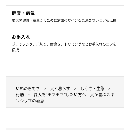
のようなシチュエーションは、犬が喜ぶスキンシップのチャン
健康・病気
ス。ぜひ、愛犬をモフモフしてあげましょう！
愛犬の健康・長生きのために病気のサインを見逃さないコツを伝授
犬が「なでて」とせがんできたとき
お手入れ
お互いがリラックスしてそばにいるとき
ブラッシング、爪切り、歯磨き、トリミングなどお手入れのコツを
伝授
ほめるとき
いぬのきもち
犬と暮らす
しぐさ・生態
行動
愛犬を“モフモフ”したい方へ！犬が喜ぶスキ
ンシップの極意