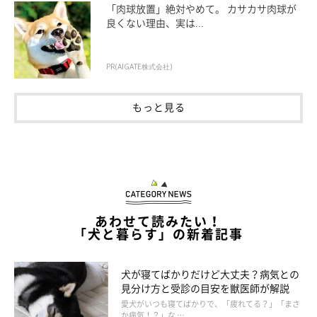
「肉球放置」絶対やめて。 カサカサ肉球が
めです。慣れてきたら
「首から背中」
、犬が寝転がってお腹を見
良くない理由、実は...
せるようなら
「お腹」
もスキンシップを受け入れやすい部位。
ただし、
犬がお腹を見せていないのに、お腹をモフモフするのは
PR(AIGATE株式会社)
NG
です。また、
「頭」は急にさわられることを怖がるコもいま
すので
、慣れていない犬の頭をいきなりモフモフするのは控えま
もっと見る
しょう。
あわせて読みたい！
「犬と暮らす」の新着記事
犬が寝てばかりだけど大丈夫？病気との
見分け方と受診の目安を獣医師が解説
愛犬がいつも寝てばかりで、「疲れてる？」「まさ
か病気！？」な …