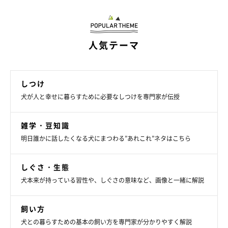
人気テーマ
しつけ
犬が人と幸せに暮らすために必要なしつけを専門家が伝授
雑学・豆知識
明日誰かに話したくなる犬にまつわる”あれこれ”ネタはこちら
いぬのきもち投稿写真ギャラリー
しぐさ・生態
犬がモフモフしてほしいシチュエーション
犬本来が持っている習性や、しぐさの意味など、画像と一緒に解説
犬が「なでてほしいな♡」と思うタイミングでモフモフしてあげ
飼い方
れば、より愛犬が喜ぶスキンシップをすることができます。以下
犬との暮らすための基本の飼い方を専門家が分かりやすく解説