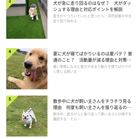
犬が急に走り回るのはなぜ？ 犬がダッ
シュする理由と対応ポイントを解説
愛犬がくつろいでいたと思ったら、突然部屋の中を
走り回り始める …
夏に犬が寝てばかりいるのは夏バテ？ 普
通のこと？ 活動量が減る理由と対策と
は
暑い季節になると愛犬があまり動かず寝てばかりだ
と感じる飼い主 …
いぬのきもち投稿写真ギャラリー
散歩中に犬が飼い主さんをチラチラ見る
理由 何度も飼い主さんを振り返るのは
まずは「あごの下」がおすすめ。慣れればほかの部位も
なぜ？
散歩中、愛犬がふと振り返って飼い主さんの様子を
確認する…そん …
犬がモフモフされて嬉しい部位には個体差がありますが、まず
は、犬から見えるよう、
横から「あごの下」
をさわるのがおすす