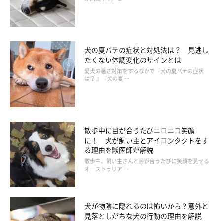
犬の夏バテの症状と対処法は？ 見逃し
体の先端はさわられるのが苦手な部位
たくない体調変化のサインとは
愛犬の暑さ対策をするなかで『犬の夏バテの症状
は？ 』『犬の夏 …
犬にとってモフモフされるのが苦手な部位もあります。個体差が
ありますが、
鼻、耳、しっぽ、足先
などの体の先端は敏感なた
め、多くの犬にとってさわられるのは苦手です。
ちなみに、マッサージとしてうまくできると、耳も気持ちよいと
散歩中に目が合うたびニコニコ笑顔
に！ 犬が飼い主とアイコンタクトをす
感じるコは多いようです。
る理由を獣医師が解説
散歩中、飼い主さんと目が合うたびに笑顔を見せる
オーストラリア …
犬が物陰に隠れるのは怖いから？意外と
見落としがちな犬の行動の理由を解説