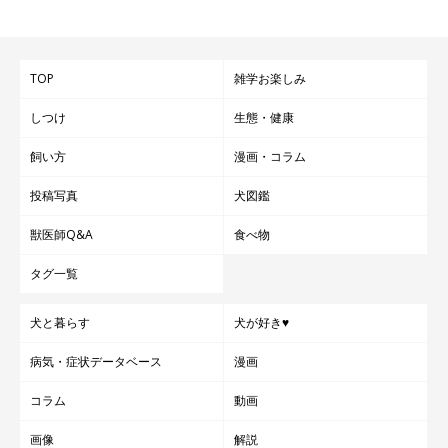
※記事と写真に関連性はありませんので予めご了承ください。
TOP
雑学お楽しみ
しつけ
生態・健康
飼い方
漫画・コラム
投稿写真
犬図鑑
獣医師Q&A
食べ物
タグ一覧
犬と暮らす
犬が好き♥
病気・症状データベース
漫画
コラム
動画
画像
解説