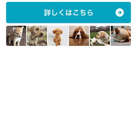
いぬのきもち投稿写真ギャラリー
スキンシップの好みは、犬それぞれ。モフモフされるのが好きな
コがいる一方、激しくさわられることを好まないコや、なでられ
るのは好きじゃないけど、ただくっついていたい、手をのせてい
てほしい、というコもいます。
愛犬の個性を知って、好みに合ったスキンシップをするのが、犬
が喜ぶポイントです。ぜひこの機会に、スキンシップで愛犬との
絆を深めましょう。
（監修：いぬのきもち・ねこのきもち獣医師相談室 担当獣医
師）
取材・文／terasato
※写真はスマホアプリ「いぬ・ねこのきもち」で投稿されたもの
です。