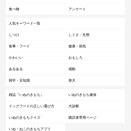
食べ物
アンケート
人気キーワード一覧
しつけ
しぐさ・生態
食事・フード
健康・病気
かわいい
おもしろ
あるある
感動
雑学・豆知識
柴犬
雑誌『いぬのきもち』
いぬのきもち健保
ドッグフードの正しい選び方
犬診断
いぬのきもちクイズ
購読者専用ページ
いぬ・ねこのきもちアプリ