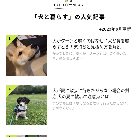
「犬と暮らす」の人気記事
※2026年8月更新
犬がクーンと鳴くのはなぜ？犬が鼻を鳴
らすときの気持ちと見極め方を解説
静かなときに、愛犬が「クーン」と小さく鳴いた
り、鼻を鳴らすよ …
モフモフされて嬉しい体の部位は？
犬が夏に散歩に行きたがらない場合の対
応 犬の夏の散歩の注意点とは
犬のなかには『夏になると散歩に行きたがらない、
歩かなくなる』 …