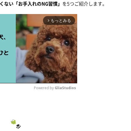
くない「お手入れのNG習慣」
を5つご紹介します。
もっとみる
arrow_forward_ios
Powered by 
GliaStudios
M
u
t
e