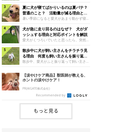
さんもいるかもしれません。今回は、犬が
らない、歩かなくなる』『暑い季節は散歩
クーンと鳴く理由や鼻鳴らしの背景、見極
夏に犬が寝てばかりいるのは夏バテ？
の気配を察すると涼しい部屋から出ようと
め方と対応のポイントなどについて、いぬ
しない』など散歩に行きたがらないコもい
普通のこと？ 活動量が減る理由と対
のきもち獣医師相談室の原 駿太朗先生に
るようです。愛犬の運動をさせてあげたい
策とは
暑い季節になると愛犬があまり動かず寝て
伺いました。クーンと鳴くのはどんな気持
のに、散歩に行きたがらない。このような
ばかりだと感じる飼い主さんはいません
ち？いぬのきもち投稿写真ギャラリー犬が
場合はどう対応すればよいのでしょうか？
犬が急に走り回るのはなぜ？ 犬がダ
か？その様子に、愛犬が夏バテで疲れてい
クーンと小さく鳴くときは、何らかの感情
「愛犬が夏に散歩に行きたがらない場合の
るのか、元気がないのかなど不安に感じる
ッシュする理由と対応ポイントを解説
を伝えようとしている場合があると考えら
対応」について、いぬのきもち獣医師相談
方もいるのではないかと思います。 で
愛犬がくつろいでいたと思ったら、突然部
れています。大
室の白山さとこ先生に聞きました。Q.夏に
は、犬が寝てばかりいるときに対処が必要
屋の中を走り回り始める――そんな様子に
犬の散歩に行くときの注意点は？ いぬの
かを見極める方法はあるのでしょうか？
散歩中に犬が飼い主さんをチラチラ見
驚いたことはありませんか？ 急な動きに
きもち投稿写真ギャラリーーー夏に愛犬と
「犬の活動量が夏に減る理由と対策」につ
「何が起きているの？」と戸惑う飼い主さ
る理由 何度も飼い主さんを振り返る
散歩に行くときは、どのようなことに注意
いて、いぬのきもち獣医師相談室の山口み
んも多いでしょう。落ち着いていたはずな
のはなぜ？
散歩中、愛犬がふと振り返って飼い主さん
をするとよい
き先生に話を聞きました。Q. 夏に犬の活
のに、急にスイッチが入ったように見える
の様子を確認する…そんな場面に心当たり
動量が減る理由は？ いぬのきもち投稿写
と不安になることもあります。今回は、犬
はありませんか？ 何度もチラチラ見られ
【涙やけケア商品】獣医師が教える、
真ギャラリーーー夏に愛犬の活動量が減る
が急に走り回る理由や見極め方などについ
ると、「何か気になることがあるの？」
ホントの涙やけケア！
と感じる飼い主さんもいるようです。理由
て、いぬのきもち獣医師相談室の岡本りさ
「ちゃんと歩けているかな」と不安になる
としてどのようなこ
先生に伺いました。犬が急に走り回るのは
ことがあるかもしれません。愛犬が歩きな
PR(AIGATE株式会社)
よくある行動？いぬのきもち投稿写真ギャ
がら飼い主さんを振り返るしぐさには、ど
Recommended by
ラリー犬が突然走り回る行動は、必ずしも
んな気持ちが隠れているのでしょうか。今
珍しいものではないと考えられています。
回は、犬が散歩中に飼い主さんを確認する
体にたまったエ
理由や注意すべきサインの見極めかた、対
もっと見る
応のポイントなどについて、いぬのきもち
獣医師相談室の原 駿太朗先生に伺いまし
た。振り返るのは「確認」や「安心」のサ
イン？いぬのきも