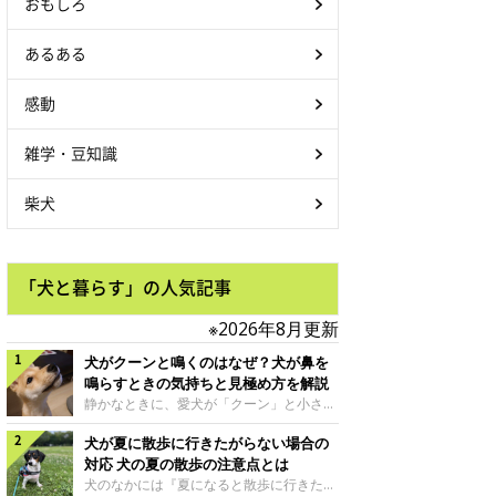
おもしろ
あるある
感動
雑学・豆知識
柴犬
「犬と暮らす」の人気記事
※2026年8月更新
犬がクーンと鳴くのはなぜ？犬が鼻を
鳴らすときの気持ちと見極め方を解説
静かなときに、愛犬が「クーン」と小さく
鳴いたり、鼻を鳴らすような音を出したり
犬が夏に散歩に行きたがらない場合の
することはありませんか？ 大きく吠える
わけではない分、「不安なの？それとも何
対応 犬の夏の散歩の注意点とは
かお願いしているの？」と気になる飼い主
犬のなかには『夏になると散歩に行きたが