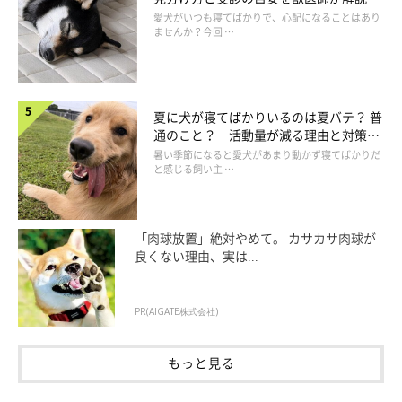
愛犬がいつも寝てばかりで、心配になることはあり
ませんか？今回 …
夏に犬が寝てばかりいるのは夏バテ？ 普
通のこと？ 活動量が減る理由と対策と
は
暑い季節になると愛犬があまり動かず寝てばかりだ
と感じる飼い主 …
「肉球放置」絶対やめて。 カサカサ肉球が
良くない理由、実は...
PR(AIGATE株式会社)
もっと見る