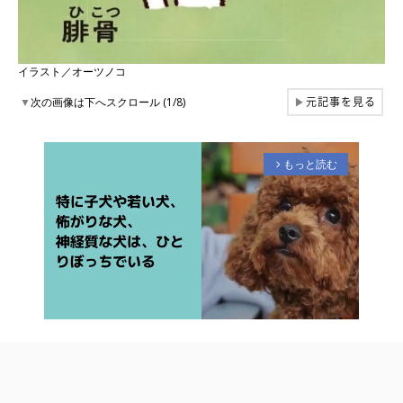
イラスト／オーツノコ
元記事を見る
▼
次の画像は下へスクロール (1/8)
▶
もっと読む
arrow_forward_ios
M
u