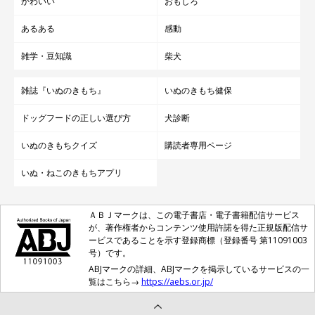
かわいい
おもしろ
あるある
感動
雑学・豆知識
柴犬
雑誌『いぬのきもち』
いぬのきもち健保
ドッグフードの正しい選び方
犬診断
いぬのきもちクイズ
購読者専用ページ
いぬ・ねこのきもちアプリ
ＡＢＪマークは、この電子書店・電子書籍配信サービス
が、著作権者からコンテンツ使用許諾を得た正規版配信サ
ービスであることを示す登録商標（登録番号 第11091003
号）です。
ABJマークの詳細、ABJマークを掲示しているサービスの一
覧はこちら→
https://aebs.or.jp/