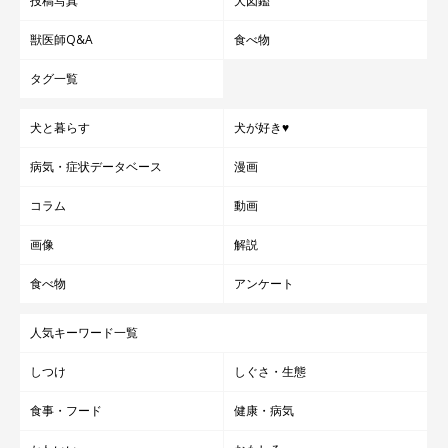
投稿写真
犬図鑑
獣医師Q&A
食べ物
タグ一覧
犬と暮らす
犬が好き♥
病気・症状データベース
漫画
コラム
動画
画像
解説
食べ物
アンケート
人気キーワード一覧
しつけ
しぐさ・生態
食事・フード
健康・病気