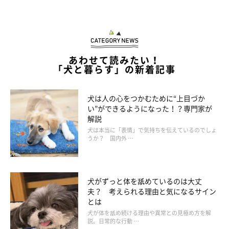
あわせて読みたい！
「犬と暮らす」の新着記事
犬は人の心をつかむために“上目づか
い”ができるようになった！？専門家が
解説
犬は本当に「表情」で気持ちを伝えているのでしょ
うか？ 国内外 …
犬がずっと体を舐めているのは大丈
夫？ 考えられる理由と気になるサイン
とは
犬が体を舐め続ける理由や異常との見極め方を解
説。日常的な行動 …