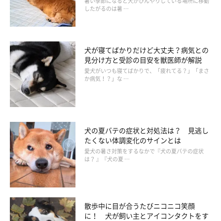
暑い季節になると犬がひんやりしている場所に移動
犬が愛情不足などの寂しさでストレスを感じていると、飼い主さ
したがるのは暑 …
んの姿が見えると気をひこうとして、無駄吠えや後追いなどをす
る場合もあれば、食欲不振や嘔吐、下痢、排便排尿の変化など、
目に見える体調不良の症状を示すこともあります。
犬が寝てばかりだけど大丈夫？病気との
見分け方と受診の目安を獣医師が解説
愛犬がいつも寝てばかりで、「疲れてる？」「まさ
しつけの問題や病気などではないかと考えてしまいがちですが、
か病気！？」な …
この原因がストレスによるものだと気がつかないケースもあるで
しょう。
犬の夏バテの症状と対処法は？ 見逃し
たくない体調変化のサインとは
愛犬の暑さ対策をするなかで『犬の夏バテの症状
は？ 』『犬の夏 …
散歩中に目が合うたびニコニコ笑顔
に！ 犬が飼い主とアイコンタクトをす