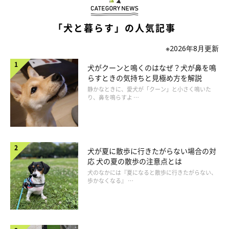
「犬と暮らす」の人気記事
※2026年8月更新
犬がクーンと鳴くのはなぜ？犬が鼻を鳴
らすときの気持ちと見極め方を解説
いぬのきもち投稿写真ギャラリー
静かなときに、愛犬が「クーン」と小さく鳴いた
り、鼻を鳴らすよ …
では、犬が寂しさを感じてどんなサインをみせるのかというと、
例えば、ストレスを解消するために全く関係のない行動を繰り返
す「常同行動」があります。
犬が夏に散歩に行きたがらない場合の対
応 犬の夏の散歩の注意点とは
これは、ストレスによる不安障害の1つで、基本的に同じ行動を
犬のなかには『夏になると散歩に行きたがらない、
歩かなくなる』 …
執拗に繰り返すことが特徴です。足先や体の1ヶ所を執拗になめ
続ける/しっぽを追いかける/穴堀行動/徘徊(回り続ける)などがみ
られます。