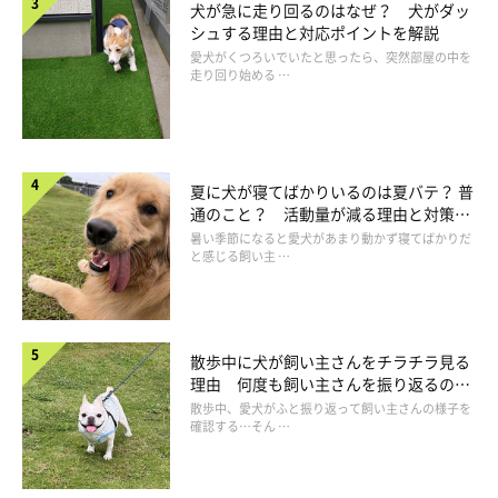
犬が急に走り回るのはなぜ？ 犬がダッ
シュする理由と対応ポイントを解説
愛犬がくつろいでいたと思ったら、突然部屋の中を
走り回り始める …
夏に犬が寝てばかりいるのは夏バテ？ 普
通のこと？ 活動量が減る理由と対策と
は
暑い季節になると愛犬があまり動かず寝てばかりだ
と感じる飼い主 …
散歩中に犬が飼い主さんをチラチラ見る
理由 何度も飼い主さんを振り返るのは
なぜ？
散歩中、愛犬がふと振り返って飼い主さんの様子を
ストレスサインは見落とされやすい
確認する…そん …