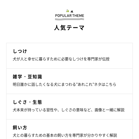
がついてあげましょう。今一度、愛犬の気持ちになって生活を見
つめ直してみるのもよいかもしれませんね。
人気テーマ
監修：いぬのきもち獣医師相談室 獣医師・白山さとこ先生
文／maki
構成／いぬのきもちWeb編集室
しつけ
※写真は「いぬのきもちアプリ」で投稿いただいたものです
犬が人と幸せに暮らすために必要なしつけを専門家が伝授
※記事と写真に関連性はありませんので予めご了承ください
雑学・豆知識
関連記事:
明日誰かに話したくなる犬にまつわる”あれこれ”ネタはこちら
見逃さないで！ 年代別に注意したい、犬のス
トレスと病気のサイン
しぐさ・生態
犬はライフステージによってストレスを感じる対象が異なることが
あり、注意したい病気も変わってきます。そこで今回は、犬の主な
犬本来が持っている習性や、しぐさの意味など、画像と一緒に解説
ストレスサインと、年代別に注意したいストレスからくる病気につ
いて解説します。ぜひ参考にしてくださいね！
飼い方
犬との暮らすための基本の飼い方を専門家が分かりやすく解説