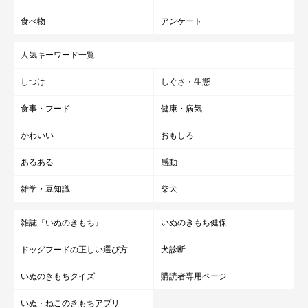
食べ物
アンケート
人気キーワード一覧
しつけ
しぐさ・生態
食事・フード
健康・病気
かわいい
おもしろ
あるある
感動
雑学・豆知識
柴犬
雑誌『いぬのきもち』
いぬのきもち健保
ドッグフードの正しい選び方
犬診断
いぬのきもちクイズ
購読者専用ページ
いぬ・ねこのきもちアプリ