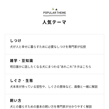
そして、飼い主さんは迎えに来てくれると愛犬が信じて待ってい
られるような、強い信頼関係を普段から築くことも大切です。
人気テーマ
文／hasebe
※写真はスマホアプリ「まいにちのいぬ・ねこのきもち」で投稿
されたものです。
しつけ
※記事と写真に関連性はありませんので予めご了承ください。
犬が人と幸せに暮らすために必要なしつけを専門家が伝授
雑学・豆知識
明日誰かに話したくなる犬にまつわる”あれこれ”ネタはこちら
しぐさ・生態
犬本来が持っている習性や、しぐさの意味など、画像と一緒に解説
飼い方
犬との暮らすための基本の飼い方を専門家が分かりやすく解説