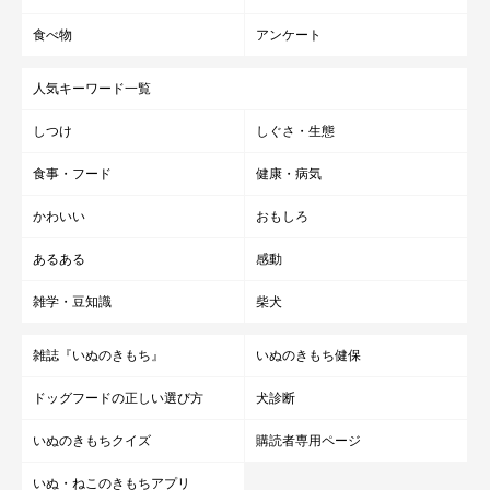
食べ物
アンケート
人気キーワード一覧
しつけ
しぐさ・生態
食事・フード
健康・病気
かわいい
おもしろ
あるある
感動
雑学・豆知識
柴犬
雑誌『いぬのきもち』
いぬのきもち健保
ドッグフードの正しい選び方
犬診断
いぬのきもちクイズ
購読者専用ページ
いぬ・ねこのきもちアプリ