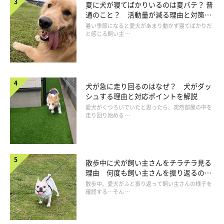
夏に犬が寝てばかりいるのは夏バテ？ 普
通のこと？ 活動量が減る理由と対策と
は
暑い季節になると愛犬があまり動かず寝てばかりだ
と感じる飼い主 …
③親族や友人に預ける
犬が急に走り回るのはなぜ？ 犬がダッ
シュする理由と対応ポイントを解説
愛犬がくつろいでいたと思ったら、突然部屋の中を
走り回り始める …
散歩中に犬が飼い主さんをチラチラ見る
理由 何度も飼い主さんを振り返るのは
なぜ？
散歩中、愛犬がふと振り返って飼い主さんの様子を
確認する…そん …