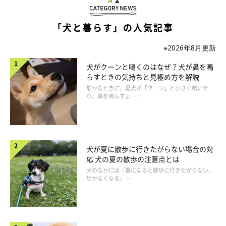
らないのが最大のメリットです。ただし、朝晩のごはん時に来て
「犬と暮らす」の人気記事
もらうとなるとそれなりの金額になることや、シッターさんがい
ない時間帯は誰もいない状況なので、何かあったときにすぐ対処
※2026年8月更新
するのが難しくなるというデメリットもあります。また、自宅に
犬がクーンと鳴くのはなぜ？犬が鼻を鳴
他人が入ることに抵抗がある人には不向きかもしれませんね。
らすときの気持ちと見極め方を解説
静かなときに、愛犬が「クーン」と小さく鳴いた
り、鼻を鳴らすよ …
犬が夏に散歩に行きたがらない場合の対
応 犬の夏の散歩の注意点とは
犬のなかには『夏になると散歩に行きたがらない、
歩かなくなる』 …