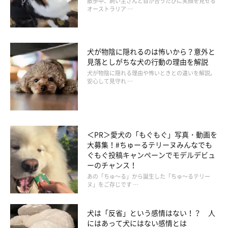
散歩中、飼い主さんと目が合うたびに笑顔を見せる
オーストラリア …
犬が物陰に隠れるのは怖いから？意外と
見落としがちな犬の行動の理由を解説
犬が物陰に隠れる理由や怖いときとの違いを解説。
安心して見守れ …
④愛犬も一緒に旅行に行く
＜PR＞愛犬の「もぐもぐ」写真・動画を
大募集！#ちゅーるテリーヌみんなでも
ぐもぐ投稿キャンペーンでモデルデビュ
ーのチャンス！
あの「ちゅ～る」から誕生した「ちゅ～るテリー
ヌ」をご存じです …
犬は「反省」という感情はない！？ 人
にはあって犬にはない感情とは