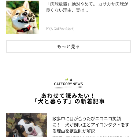
「肉球放置」絶対やめて。 カサカサ肉球が
上記した2つと比べると、親族や知人に預けるのは飼い主さん的
良くない理由、実は...
には安心かもしれません。ただし、いくら気心の知れた関係であ
っても、命を預けることには違いありません。なるべく犬の扱い
PR(AIGATE株式会社)
に慣れている人や、愛犬が慣れている人に預けるようにしましょ
う。また、少なからず他人の犬を預かるということは、相手にと
もっと見る
っても負担になりますので、しっかりと考えてからお願いするよ
うにしましょう。
あわせて読みたい！
「犬と暮らす」の新着記事
散歩中に目が合うたびニコニコ笑顔
に！ 犬が飼い主とアイコンタクトをす
る理由を獣医師が解説