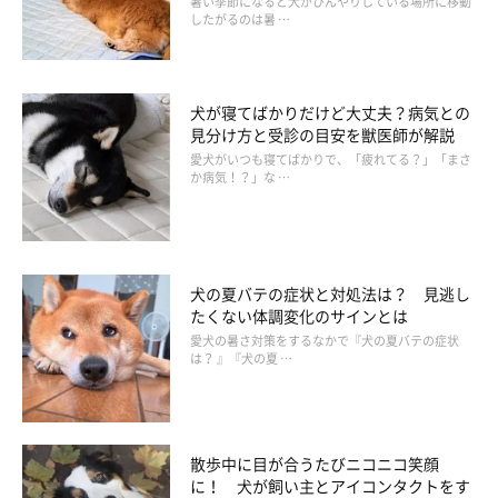
暑い季節になると犬がひんやりしている場所に移動
したがるのは暑 …
心かもしれません。
犬が寝てばかりだけど大丈夫？病気との
見分け方と受診の目安を獣医師が解説
愛犬がいつも寝てばかりで、「疲れてる？」「まさ
か病気！？」な …
犬の夏バテの症状と対処法は？ 見逃し
たくない体調変化のサインとは
愛犬の暑さ対策をするなかで『犬の夏バテの症状
は？ 』『犬の夏 …
散歩中に目が合うたびニコニコ笑顔
に！ 犬が飼い主とアイコンタクトをす
3. 「お散歩中」の犬の暑さ対策