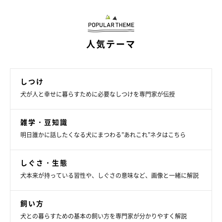
まいにちのいぬ・ねこのきもちアプリ
夏のお散歩は暑くて飼い主さんも大変ですが、かといってしない
人気テーマ
わけにはいきません。お散歩中の暑さ対策としては、早朝や夕
方、夜などの気温が下がって地面を触っても熱くない時間帯に行
くことです。ただし熱帯夜などの場合は夕方～夜でも地面が熱い
しつけ
ことが多いので、1日のうちもっとも地面の温度が下がると言わ
犬が人と幸せに暮らすために必要なしつけを専門家が伝授
れている、日が昇る前の早朝のうちに済ませるのが理想です。
雑学・豆知識
また、雨上がりは涼しくなると思いがちですが、雨に濡れた道は
明日誰かに話したくなる犬にまつわる”あれこれ”ネタはこちら
気温が上昇すると蒸気がこもり、高温多湿状態になることもあり
ます。特に風がない日は気温が上昇しやすいので注意しましょ
しぐさ・生態
う。では、やむを得ず日中にお散歩しなければならない場合は、
犬本来が持っている習性や、しぐさの意味など、画像と一緒に解説
どのようなことを注意したらいいのでしょうか。
飼い方
犬との暮らすための基本の飼い方を専門家が分かりやすく解説