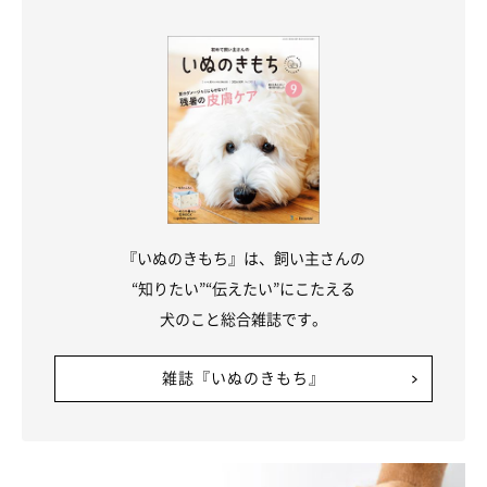
風通しがよく、日陰を選んで歩かせる
なるべく日陰を選びながらお散歩するようにしましょう。しかし
建物の陰は風邪通しが悪く熱気や湿気がこもりやすいので、木陰
など風通しのいいところが理想です◎
『いぬのきもち』は、飼い主さんの
こまめに地面を触ってチェック！
“知りたい”“伝えたい”にこたえる
犬のこと総合雑誌です。
犬は人間よりも体高が低いためアスファルトの照り返しの熱（輻
雑誌『いぬのきもち』
射熱）を受けやすく、熱中症になってしまう危険性があります。
必ず地面を手のひらで触って、熱くないか確認してから歩かせま
しょう。