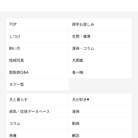
TOP
雑学お楽しみ
しつけ
生態・健康
飼い方
漫画・コラム
犬舎は日陰で風通しのいいところに置く
投稿写真
犬図鑑
獣医師Q&A
食べ物
犬舎に直射日光が当たらないように、よしずを置くなど工夫しま
しょう。またエアコンの室外機の近くに犬舎がある場合、排出さ
タグ一覧
れる熱気で暑くなるので移動させましょう！
犬と暮らす
犬が好き♥
病気・症状データベース
漫画
水分はたっぷりと与える
コラム
動画
ボウルに入った水の場合は愛犬がこぼしたり蒸発することもある
画像
解説