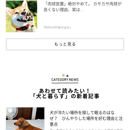
「肉球放置」絶対やめて。 カサカサ肉球が
良くない理由、実は...
PR(AIGATE株式会社)
飲み水を2箇所〜用意する
もっと見る
飲み水は出かける前に新鮮な水に替え、愛犬がこぼしたり飲み干
したりしてもいいように、2箇所以上の場所に置くようにしまし
ょう。ボトルタイプも1つ置いておくと、こぼす心配がなく安心
ですよ！
あわせて読みたい！
ひんやりグッズを置いて出かける
「犬と暮らす」の新着記事
犬が冷たい場所を探して眠るのはな
万が一エアコンが切れても、ひんやりしたものを置いておくこと
ぜ？ ひんやりした場所を好む理由と注
で、体温上昇の防止が期待できます。クールマットやペットボト
意点
ルの中に水を入れて凍らせて作る「氷柱」などを置いておくと安