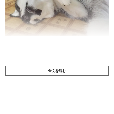
まいにちのいぬ・ねこのきもちアプリ
犬にとっての快適な室内環境は、温度が26度以下で、湿度は50
度以下だと言われています。室内飼いしている場合は、この基準
を目安に室内の空調を調節してあげましょう。なお、同じ室内で
全文を読む
も高さによって温度が異なるので、愛犬の顔の目線で温度・湿度
をこまめにチェックするのも重要です。
特に冷気は上から下に下がるため、愛犬が冷えすぎることも考え
られます。扇風機も同時に利用しすることで冷気を循環し、室内
の温度のムラをなくすことも室内の暑さ対策のポイントです！