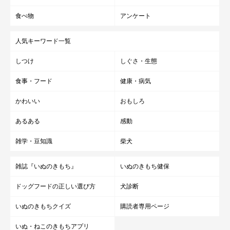
ので、水を複数置いたり、こまめに補充するように心がけましょ
食べ物
アンケート
う！
人気キーワード一覧
しつけ
しぐさ・生態
食事・フード
健康・病気
かわいい
おもしろ
あるある
感動
雑学・豆知識
柴犬
雑誌『いぬのきもち』
いぬのきもち健保
ドッグフードの正しい選び方
犬診断
いぬのきもちクイズ
購読者専用ページ
いぬ・ねこのきもちアプリ