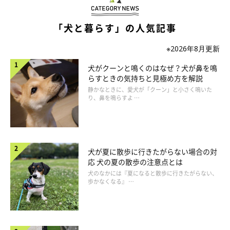
「犬と暮らす」の人気記事
※2026年8月更新
犬がクーンと鳴くのはなぜ？犬が鼻を鳴
らすときの気持ちと見極め方を解説
静かなときに、愛犬が「クーン」と小さく鳴いた
り、鼻を鳴らすよ …
まいにちのいぬ・ねこのきもちアプリ
在宅中は愛犬の様子をチェックしながら空調を整えてあげられま
犬が夏に散歩に行きたがらない場合の対
すが、お留守番中はそうはいきません。飼い主さんにとって一番
応 犬の夏の散歩の注意点とは
心配なのは、夏のお留守番の時間かもしれませんね。愛犬がお留
犬のなかには『夏になると散歩に行きたがらない、
歩かなくなる』 …
守番している間に、停電などでエアコンが切れてしまうなどアク
シデントが起こることも考えられます。そんな時に備えて、飼い
主さんはどのような暑さ対策が取れるのでしょうか。