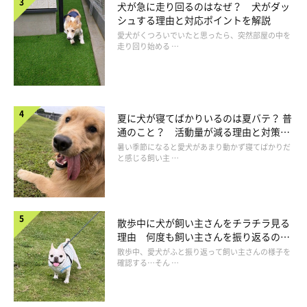
犬が急に走り回るのはなぜ？ 犬がダッ
シュする理由と対応ポイントを解説
カーテンは閉めて出かける
愛犬がくつろいでいたと思ったら、突然部屋の中を
走り回り始める …
遮光カーテンやシャッターなどを閉めて外出することで夏の強い
日差しを遮り、直射日光による室温の上昇を防ぐことができま
す。
夏に犬が寝てばかりいるのは夏バテ？ 普
通のこと？ 活動量が減る理由と対策と
は
暑い季節になると愛犬があまり動かず寝てばかりだ
と感じる飼い主 …
散歩中に犬が飼い主さんをチラチラ見る
理由 何度も飼い主さんを振り返るのは
なぜ？
散歩中、愛犬がふと振り返って飼い主さんの様子を
確認する…そん …