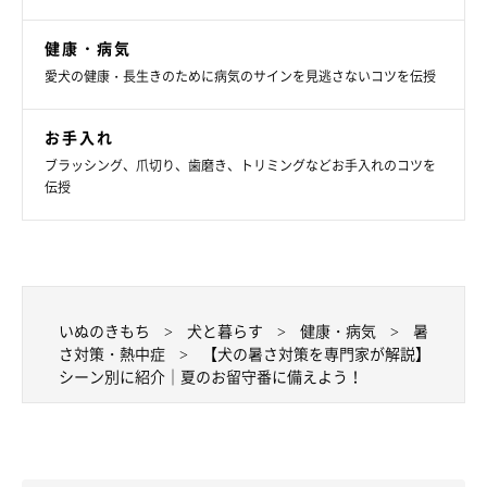
最低でも10分毎に休憩を取り、水分補給させる
健康・病気
10分おきを目安に休憩を取り、その都度愛犬に水を与えるように
愛犬の健康・長生きのために病気のサインを見逃さないコツを伝授
しましょう。休憩するときは風通しのいいところを選んであげて
ください。
お手入れ
ブラッシング、爪切り、歯磨き、トリミングなどお手入れのコツを
伝授
いぬのきもち
犬と暮らす
健康・病気
暑
さ対策・熱中症
【犬の暑さ対策を専門家が解説】
シーン別に紹介｜夏のお留守番に備えよう！