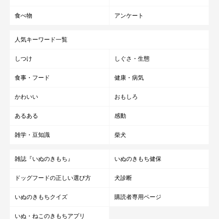
食べ物
アンケート
人気キーワード一覧
しつけ
しぐさ・生態
食事・フード
健康・病気
犬のお風呂（シャンプー）後のドライ方法
かわいい
おもしろ
あるある
感動
雑学・豆知識
柴犬
雑誌『いぬのきもち』
いぬのきもち健保
ドッグフードの正しい選び方
犬診断
いぬのきもちクイズ
購読者専用ページ
いぬ・ねこのきもちアプリ