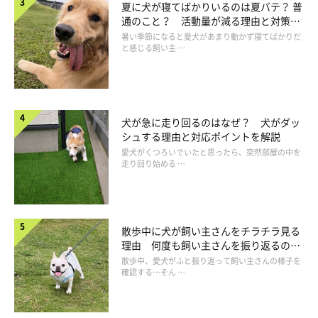
夏に犬が寝てばかりいるのは夏バテ？ 普
通のこと？ 活動量が減る理由と対策と
は
暑い季節になると愛犬があまり動かず寝てばかりだ
と感じる飼い主 …
犬が急に走り回るのはなぜ？ 犬がダッ
シュする理由と対応ポイントを解説
犬のお風呂（シャンプー）の入れ方や必須ア
愛犬がくつろいでいたと思ったら、突然部屋の中を
走り回り始める …
イテムとは?
散歩中に犬が飼い主さんをチラチラ見る
理由 何度も飼い主さんを振り返るのは
なぜ？
散歩中、愛犬がふと振り返って飼い主さんの様子を
確認する…そん …