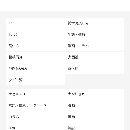
シャンプーが終わったら、5分ほど、犬をお湯につからせましょ
う。たらいや浴槽などに35～37℃くらいのぬるま湯を、犬のお
TOP
雑学お楽しみ
なかがつかるくらいに張ります。このとき、犬用入浴剤やバスエ
しつけ
生態・健康
ッセンスを加えても◎
入浴中は、犬を驚かせないようにすべての動作をゆっくり静かに
飼い方
漫画・コラム
行うようにしてください。手で静かに犬の全身にお湯をかけてあ
投稿写真
犬図鑑
げましょう。耳にお湯が入ると、犬は驚いて落ち着きをなくすの
で、かけ湯の際は、細心の注意を払って行ってくださいね。
獣医師Q&A
食べ物
タグ一覧
犬と暮らす
犬が好き♥
病気・症状データベース
漫画
コラム
動画
画像
解説