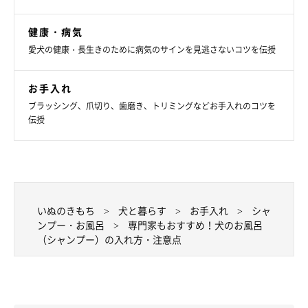
健康・病気
愛犬の健康・長生きのために病気のサインを見逃さないコツを伝授
お手入れ
ブラッシング、爪切り、歯磨き、トリミングなどお手入れのコツを
伝授
1 片手で犬の胸を押さえつつ、犬が嫌がりにくい背中からシャ
ワーで濡らします。弱めの水流でシャワーヘッドを皮膚に近づけ
流すと犬が怖がりにくいでしょう。
いぬのきもち
犬と暮らす
お手入れ
シャ
ンプー・お風呂
専門家もおすすめ！犬のお風呂
2 作っておいたシャンプー液を体にかけて下洗いをします。犬
（シャンプー）の入れ方・注意点
の背中からシャンプー液をかけ、毛になじませましょう。背中、
胸、おなか、足、頭の順で全身にまんべんなく泡を広げます。