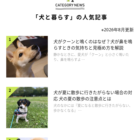
るので注意も必要です。
「犬と暮らす」の人気記事
犬のお風呂（シャンプー）の頻度は？
※2026年8月更新
犬がクーンと鳴くのはなぜ？犬が鼻を鳴
お風呂（シャンプー）の回数は、季節や犬の個体差にもよります
らすときの気持ちと見極め方を解説
が、
2〜4週間に１回を目安
にしてください。ただし、愛犬が水嫌
静かなときに、愛犬が「クーン」と小さく鳴いた
り、鼻を鳴らすよ …
いならシャンプーだけ行い、無理にお風呂に入れなくてもOKで
す。長時間の拘束は犬にとってストレスとなります。なるべく手
早く行い、犬の体への負担が少ない方法で洗ってあげましょう。
犬が夏に散歩に行きたがらない場合の対
応 犬の夏の散歩の注意点とは
犬のなかには『夏になると散歩に行きたがらない、
歩かなくなる』 …