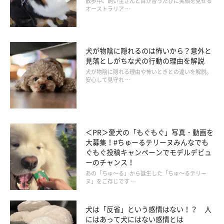
散歩中、飼い主さんと目が合うたびに笑顔を見せる
オーストラリア …
お風呂に必要なアイテムや事前に準備すること
犬が物陰に隠れるのは怖いから？意外と
見落としがちな犬の行動の理由を解説
洗面器
犬が物陰に隠れる理由や怖いときとの違いを解説。
安心して見守れ …
犬用シャンプー＆リンス
泡立てネット
＜PR＞愛犬の「もぐもぐ」写真・動画を
犬用入浴剤やバスエッセンス（なくてもOK）
大募集！#ちゅーるテリーヌみんなでも
ぐもぐ投稿キャンペーンでモデルデビュ
たらい
ーのチャンス！
あの「ちゅ～る」から誕生した「ちゅ～るテリー
薄手ぬぐいやガーゼ
ヌ」をご存じです …
スポンジタオル／マイクロファイバータオル／バスタオル
犬は「反省」という感情はない！？ 人
にはあって犬にはない感情とは
ドライヤー