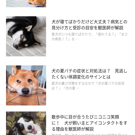
夏の暑さに対応するために体重管理も大切
犬が寝てばかりだけど大丈夫？病気との
見分け方と受診の目安を獣医師が解説
愛犬がいつも寝てばかりで、「疲れてる？」「まさ
か病気！？」な …
犬の夏バテの症状と対処法は？ 見逃し
たくない体調変化のサインとは
愛犬の暑さ対策をするなかで『犬の夏バテの症状
は？ 』『犬の夏 …
散歩中に目が合うたびニコニコ笑顔
に！ 犬が飼い主とアイコンタクトをす
る理由を獣医師が解説