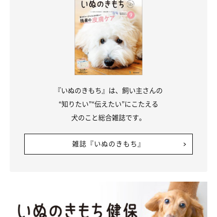
定期的な健康診断を受ける
といった習慣をつけることで愛犬の体調を把握して、いち早く体
調の変化に気がつけるようにするとよいでしょう。
シニア犬と暮らす飼い主さんは、愛犬が夏を元気に乗り切るため
『いぬのきもち』は、飼い主さんの
の参考にしてくださいね。
“知りたい”“伝えたい”にこたえる
犬のこと総合雑誌です。
（監修：いぬのきもち獣医師相談室獣医師・岡本りさ先生）
取材・文／maki
雑誌『いぬのきもち』
※写真は「いぬのきもちアプリ」で投稿されたものです
※記事と写真に関連性はありませんので予めご了承ください
関連記事:
獣医師監修｜老犬（シニア犬）がご飯を食べな