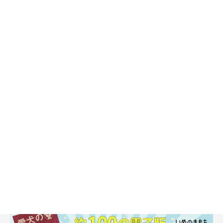
ている状況になることも考えられます。
また、犬は人のように汗をかかずに「パンティング」というハア
ハアとした短い呼吸をすることで体の熱を外に逃がしています
が、気温や湿度が高すぎると体熱を逃がし切れずに体内に熱をた
め込んでしまいます。
このため体温調節機能が低下しやすくなるシニア犬は、熱中症に
なりやすくなります。