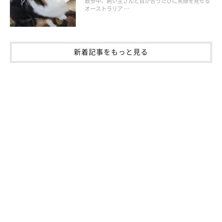
散歩中、飼い主さんと目が合うたびに笑顔を見せる
オーストラリア …
いぬのきもち投稿写真ギャラリー
シニア犬になると運動量も落ち、基礎代謝が低下しているところ
新着記事をもっと見る
に若いころと同じ食事量を与えていると太りやすくなることが多
いです。
肥満になると皮下脂肪が多くなって体の熱を発散しにくくなるた
め、シニア向けのフードを適量与え、運動不足にも気をつけなが
ら体重管理をしっかり行いましょう。