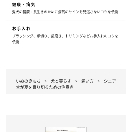
健康・病気
愛犬の健康・長生きのために病気のサインを見逃さないコツを伝授
お手入れ
ブラッシング、爪切り、歯磨き、トリミングなどお手入れのコツを
伝授
いぬのきもち投稿写真ギャラリー
いぬのきもち
犬と暮らす
飼い方
シニア
犬が夏を乗り切るための注意点
シニア犬は内臓の機能低下や体力低下などの老化が徐々に進んで
いきます。
日頃から体によく触れる
普段と違うところがないか観察する