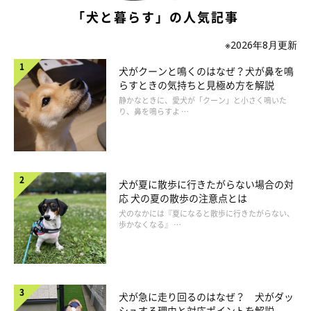
「犬と暮らす」の人気記事
※2026年8月更新
犬がクーンと鳴くのはなぜ？犬が鼻を鳴
らすときの気持ちと見極め方を解説
静かなときに、愛犬が「クーン」と小さく鳴いた
り、鼻を鳴らすよ …
いぬのきもち投稿写真ギャラリー
犬が夏に散歩に行きたがらない場合の対
体温調節機能の衰えをサポートするために飼い主さんができるこ
応 犬の夏の散歩の注意点とは
ととしては、真夏の環境下では室内ではエアコンを使い、室温を
犬のなかには『夏になると散歩に行きたがらない、
歩かなくなる』 …
26度前後、湿度は60％以下に設定し、新鮮な水を十分に与える
ことが大切です。
他にも、ハウスやケージの上に凍らせたペットボトルを置いてハ
犬が急に走り回るのはなぜ？ 犬がダッ
ウス周りを冷やしたり、扇風機を置いて風を送ったり、アルミプ
シュする理由と対応ポイントを解説