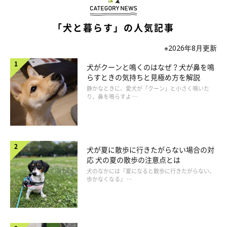
いぬのきもち投稿写真ギャラリー
「犬と暮らす」の人気記事
犬のブタクサアレルギーの症状自体は、他の多くのアレルギーに
※2026年8月更新
よる症状と大きく変わるわけではなく、目の充血やアレルギー性
犬がクーンと鳴くのはなぜ？犬が鼻を鳴
皮膚炎が主な症状です。皮膚のかゆみを伴う足先の皮膚炎や外耳
らすときの気持ちと見極め方を解説
炎などがよく見られます。
静かなときに、愛犬が「クーン」と小さく鳴いた
り、鼻を鳴らすよ …
犬が夏に散歩に行きたがらない場合の対
応 犬の夏の散歩の注意点とは
犬のなかには『夏になると散歩に行きたがらない、
歩かなくなる』 …