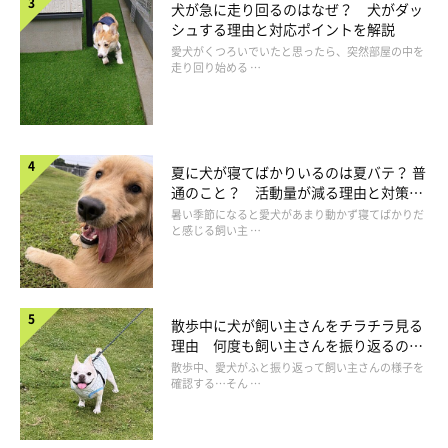
犬が急に走り回るのはなぜ？ 犬がダッ
シュする理由と対応ポイントを解説
愛犬がくつろいでいたと思ったら、突然部屋の中を
走り回り始める …
愛犬にアレルギーの可能性がある場合は早期
に受診を
夏に犬が寝てばかりいるのは夏バテ？ 普
通のこと？ 活動量が減る理由と対策と
は
暑い季節になると愛犬があまり動かず寝てばかりだ
と感じる飼い主 …
散歩中に犬が飼い主さんをチラチラ見る
理由 何度も飼い主さんを振り返るのは
なぜ？
散歩中、愛犬がふと振り返って飼い主さんの様子を
確認する…そん …