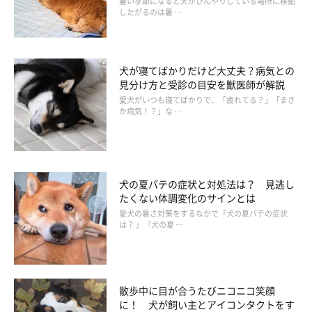
暑い季節になると犬がひんやりしている場所に移動
愛犬の体に付着した花粉をできるだけ取り除いてあげても、体を
したがるのは暑 …
舐めすぎていたり、掻きすぎている様子がみられる場合は、より
炎症がひどくなってしまわないようにエリザベスカラーをつけた
り靴下を履かせるなどの対処を行い、早めに動物病院を受診する
犬が寝てばかりだけど大丈夫？病気との
ようにしましょう。
見分け方と受診の目安を獣医師が解説
愛犬がいつも寝てばかりで、「疲れてる？」「まさ
か病気！？」な …
愛犬のアレルギー反応に気が付くためにも、かゆがるしぐさはな
いか、皮膚の炎症がないかなど日々の観察を大切にしたいです
ね。犬のアレルギーが気になる飼い主さんは参考にしてくださ
い。
犬の夏バテの症状と対処法は？ 見逃し
たくない体調変化のサインとは
愛犬の暑さ対策をするなかで『犬の夏バテの症状
（監修：いぬのきもち獣医師相談室獣医師・原駿太朗先生）
は？ 』『犬の夏 …
取材・文／maki
※写真は「いぬのきもちアプリ」で投稿されたものです
※記事と写真に関連性はありませんので予めご了承ください
散歩中に目が合うたびニコニコ笑顔
に！ 犬が飼い主とアイコンタクトをす