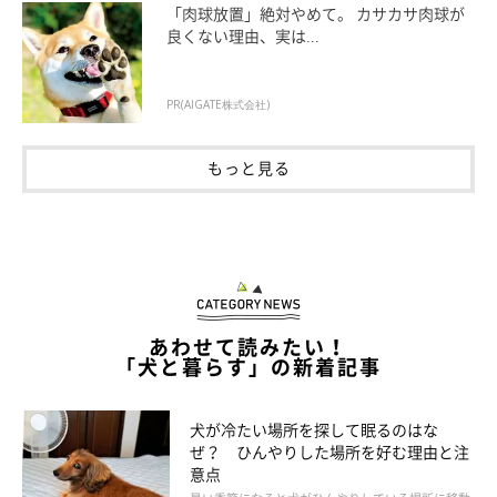
「肉球放置」絶対やめて。 カサカサ肉球が
良くない理由、実は...
PR(AIGATE株式会社)
もっと見る
いぬのきもち投稿写真ギャラリー
犬の花粉症では、お散歩などで外に出たときなどに周りに浮遊し
ている花粉などが体に付着することでアレルギー反応が起こる可
能性があります。
あわせて読みたい！
「犬と暮らす」の新着記事
このため、愛犬に植物などによるアレルギー反応が出ていると感
じたら、体をよく拭いてあげたり、可能であればお風呂に入れて
犬が冷たい場所を探して眠るのはな
あげるのもよいでしょう。
ぜ？ ひんやりした場所を好む理由と注
意点