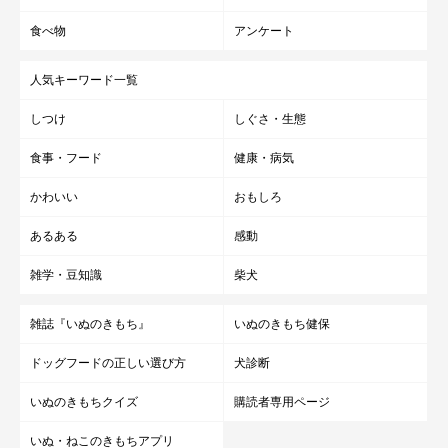
食べ物
アンケート
人気キーワード一覧
しつけ
しぐさ・生態
食事・フード
健康・病気
かわいい
おもしろ
あるある
感動
雑学・豆知識
柴犬
雑誌『いぬのきもち』
いぬのきもち健保
ドッグフードの正しい選び方
犬診断
いぬのきもちクイズ
購読者専用ページ
いぬ・ねこのきもちアプリ