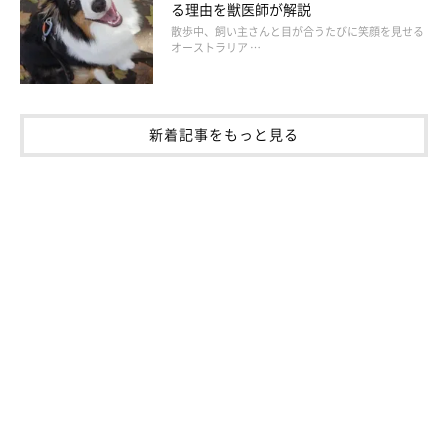
る理由を獣医師が解説
関連記事:
散歩中、飼い主さんと目が合うたびに笑顔を見せる
乳製品で全身真っ赤、抗生物質で点滴治療
オーストラリア …
に…！？ 知らないと怖い「犬の隠れアレルギ
ー」のこと
アレルギーになる前の、いわゆるグレーゾーンの状態が「隠れアレ
ルギー」ですが、生活環境が変化してきた現代、犬も隠れアレルギ
ーになることがわかっています。地球上にあるさまざまなものがア
レルギーの原因になるだけでなく、場合によっては長期間の治療が
新着記事をもっと見る
必要になることも。犬の隠れアレルギーがどういうものが、チェッ
クしてみましょう。