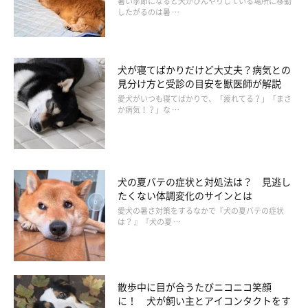
暑い季節になると犬がひんやりしている場所に移動
したがるのは暑 …
犬が寝てばかりだけど大丈夫？病気との
見分け方と受診の目安を獣医師が解説
③犬がほかの犬のニオイを嗅ぐ理由と心理
愛犬がいつも寝てばかりで、「疲れてる？」「まさ
か病気！？」な …
――物や人以外では、ほかの犬のニオイを嗅ごうとする行動につ
いてどんな理由がありますか？
犬の夏バテの症状と対処法は？ 見逃し
岡本先生：
「ほかの犬のニオイを嗅ごうとする場面では、『友好
たくない体調変化のサインとは
的なコなのかな？ 』『仲良くできるかな？ 』『どのようなコ
愛犬の暑さ対策をするなかで『犬の夏バテの症状
は？ 』『犬の夏 …
なのか知りたいな』などの他に、知り合いになるための犬の挨拶
をするために体やおしりのニオイを嗅いだり、お互いに嗅ぎ合う
行動がみられます。」
散歩中に目が合うたびニコニコ笑顔
に！ 犬が飼い主とアイコンタクトをす
犬のニオイ嗅ぎはどれも同じ行動にみえますが、それぞれに目的