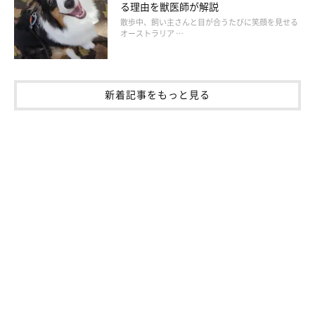
る理由を獣医師が解説
があって多くの情報を嗅覚から得ているとのこと。愛犬がニオイ
散歩中、飼い主さんと目が合うたびに笑顔を見せる
オーストラリア …
を嗅いでいるとき、どんな気持ちなのかを考えてみてはいかがで
しょうか。
新着記事をもっと見る
（監修：いぬのきもち獣医師相談室獣医師・岡本りさ先生）
取材・文／maki
※写真は「いぬのきもちアプリ」で投稿されたものです
※記事と写真に関連性はありませんので予めご了承ください
関連記事:
口元やおしりまで…!? 犬が飼い主さんのニオ
イを嗅ぎたがる心理
愛犬が飼い主さんの体を執拗にクンクンしてくる…なんて経験はあ
りませんか？ 「なにか変なニオイでもするの!?」と困惑してしま
うこともあるかもしれませんが、犬が飼い主さんのニオイを嗅ぐの
にはちゃんとした理由があるようです。今回、いぬのきもち獣医師
相談室の先生がくわしく解説します！