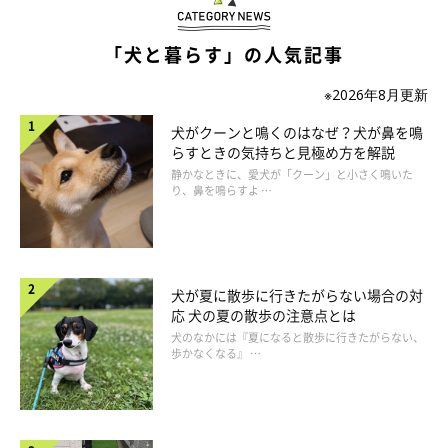
「犬と暮らす」の人気記事
いぬのきもち投稿写真ギャラリー
※2026年8月更新
ではここからは、犬がニオイを嗅いでいるときの気持ちについて
犬がクーンと鳴くのはなぜ？犬が鼻を鳴
みていきましょう。
らすときの気持ちと見極め方を解説
静かなときに、愛犬が「クーン」と小さく鳴いた
り、鼻を鳴らすよ …
①犬が物のニオイを嗅ぐ理由と心理
――犬が目の前にある新しい物や気になる物のニオイを嗅ぐのは
犬が夏に散歩に行きたがらない場合の対
どうしてですか？
応 犬の夏の散歩の注意点とは
犬のなかには『夏になると散歩に行きたがらない、
岡本先生：
「犬は気になっている物のニオイを嗅ぐことで『食べ
歩かなくなる』 …
ることができるかな？ 』『自分にとって安全な物かな？ 』な
ど、自分で確認をしていることが考えられます。」