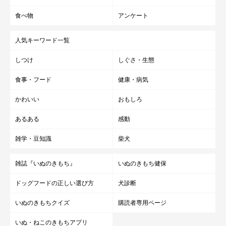
食べ物
アンケート
人気キーワード一覧
しつけ
しぐさ・生態
食事・フード
健康・病気
かわいい
おもしろ
あるある
感動
雑学・豆知識
柴犬
雑誌『いぬのきもち』
いぬのきもち健保
ドッグフードの正しい選び方
犬診断
いぬのきもちクイズ
購読者専用ページ
いぬ・ねこのきもちアプリ