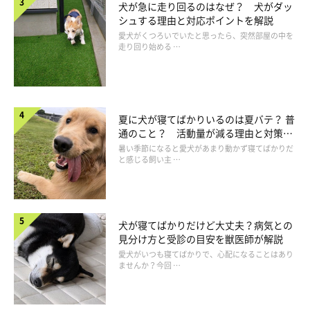
犬が急に走り回るのはなぜ？ 犬がダッ
シュする理由と対応ポイントを解説
愛犬がくつろいでいたと思ったら、突然部屋の中を
走り回り始める …
夏に犬が寝てばかりいるのは夏バテ？ 普
通のこと？ 活動量が減る理由と対策と
は
暑い季節になると愛犬があまり動かず寝てばかりだ
と感じる飼い主 …
犬が寝てばかりだけど大丈夫？病気との
見分け方と受診の目安を獣医師が解説
②犬が人の体のニオイを嗅ぐ理由と心理
愛犬がいつも寝てばかりで、心配になることはあり
ませんか？今回 …
――では、人のニオイを嗅ぐ、嗅ごうとするという行動について