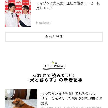
はどうでしょうか？
アマゾンで大人気！血圧対策はコーヒーに
足してみて
岡本先生：
「犬が人のニオイを嗅いだり、嗅ごうとするのは、そ
の相手が飼い主さんの場合は『大好きな人のニオイを嗅ぎたい
PR(森永乳業)
な』また、全く知らない人の場合は『この人はどのような人なの
か知りたいな』など、安心するためであったり興味や好奇心から
もっと見る
ニオイ嗅ぎをしていることが考えられます。」
あわせて読みたい！
「犬と暮らす」の新着記事
犬が冷たい場所を探して眠るのはな
ぜ？ ひんやりした場所を好む理由と注
意点