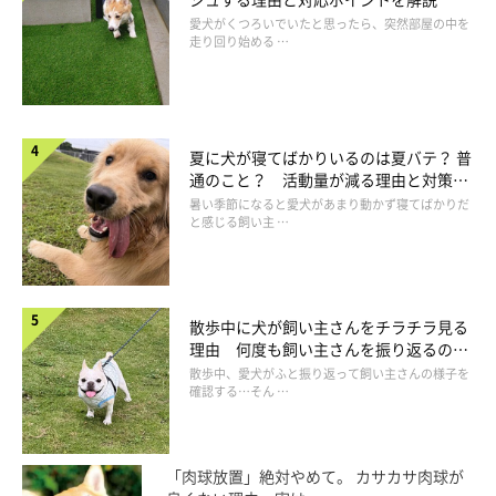
歩いて準備運動をしましょう。
愛犬がくつろいでいたと思ったら、突然部屋の中を
走り回り始める …
夏に犬が寝てばかりいるのは夏バテ？ 普
通のこと？ 活動量が減る理由と対策と
は
暑い季節になると愛犬があまり動かず寝てばかりだ
と感じる飼い主 …
散歩中に犬が飼い主さんをチラチラ見る
理由 何度も飼い主さんを振り返るのは
なぜ？
散歩中、愛犬がふと振り返って飼い主さんの様子を
確認する…そん …
「肉球放置」絶対やめて。 カサカサ肉球が
愛犬と暗い道を歩くときは事故に注意を