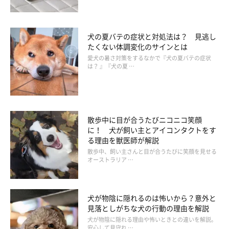
いぬのきもち投稿写真ギャラリー
冬の早朝や夕方は、他の季節よりも周囲が暗い時間帯となり、犬
犬の夏バテの症状と対処法は？ 見逃し
たくない体調変化のサインとは
の散歩時の事故などの危険性が高まります。
愛犬の暑さ対策をするなかで『犬の夏バテの症状
は？ 』『犬の夏 …
暗い時間帯に愛犬と散歩に出かけるときは、
ライトや反射板
など
を飼い主さんの洋服や持ち物、リード、首輪、犬服に装着するな
どして、自転車や車などに自分たちの存在をアピールするように
しましょう。
散歩中に目が合うたびニコニコ笑顔
に！ 犬が飼い主とアイコンタクトをす
る理由を獣医師が解説
また、周囲が暗いことで道に落ちている危険なものや愛犬が食べ
散歩中、飼い主さんと目が合うたびに笑顔を見せる
オーストラリア …
てしまうおそれのあるものに気がつきにくくなるため、懐中電灯
などを使って足元を照らしながら確認してあげましょう。
犬が物陰に隠れるのは怖いから？意外と
愛犬と行く冬散歩の参考にしてくださいね。
見落としがちな犬の行動の理由を解説
犬が物陰に隠れる理由や怖いときとの違いを解説。
安心して見守れ …