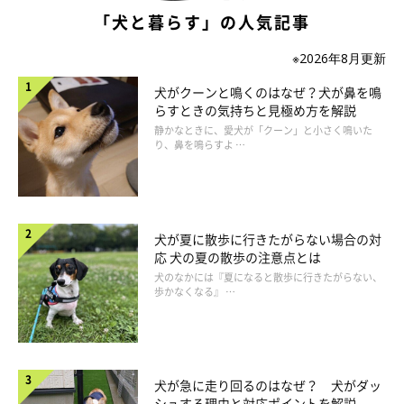
「犬と暮らす」の人気記事
※2026年8月更新
犬がクーンと鳴くのはなぜ？犬が鼻を鳴
らすときの気持ちと見極め方を解説
静かなときに、愛犬が「クーン」と小さく鳴いた
り、鼻を鳴らすよ …
いぬのきもち投稿写真ギャラリー
犬が夏に散歩に行きたがらない場合の対
応 犬の夏の散歩の注意点とは
冬になると寒さで犬の体が強張りやすく、散歩中にケガをしたり
犬のなかには『夏になると散歩に行きたがらない、
歩かなくなる』 …
関節を痛めたりする可能性もあります。
愛犬に無理をさせないためにも、できるだけ暖かい時間帯を選ん
で散歩に出かけたり、散歩の前に外気温に慣らすようにするとよ
犬が急に走り回るのはなぜ？ 犬がダッ
いでしょう。また、屋外に出ていきなり走らせたりせず、まずは
シュする理由と対応ポイントを解説