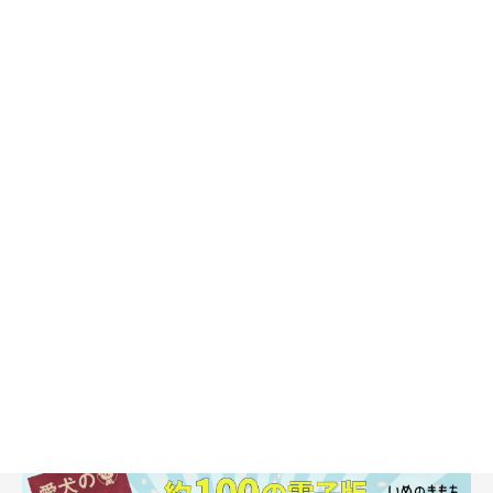
ら屋外に出るときに体に負担がかからないように注意
してあげま
しょう。
たとえば、お散歩をする際に愛犬を突然外に出すのではなく、玄
関のあたりで体を寒さに少し慣らしてから外出するとよいでしょ
う。
お住まいの地域によって気温も異なりますが、寒がりな犬やシン
グルコートの被毛を持つ犬には、防寒対策として外出時に洋服を
着せてあげてもよいですね。