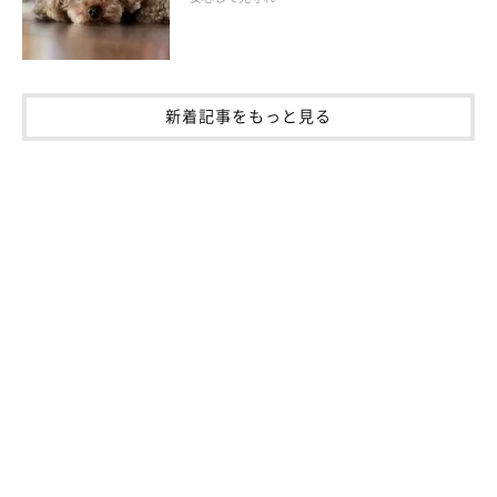
（監修：いぬのきもち獣医師相談室獣医師・白山さとこ先生）
取材・文／maki
※写真は「いぬのきもちアプリ」で投稿されたものです
※記事と写真に関連性はありませんので予めご了承ください
新着記事をもっと見る
関連記事:
犬の「ヒートショック」の対処法、起こりやす
い犬の特徴は？ 散歩時、お風呂時にも注意が
必要
寒い季節に温度差によって愛犬の具合が悪くなってしまうという
「ヒートショック」について獣医師に聞きました。ヒートショック
はすぐに動物病院の受診が必要な緊急事態です。寒い季節は暖かい
部屋から寒い屋外に出る際、お散歩の帰宅時にも注意が必要です。