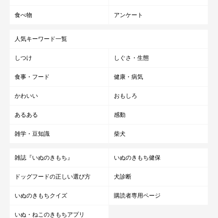
食べ物
アンケート
人気キーワード一覧
しつけ
しぐさ・生態
食事・フード
健康・病気
かわいい
おもしろ
あるある
感動
雑学・豆知識
柴犬
雑誌『いぬのきもち』
いぬのきもち健保
ドッグフードの正しい選び方
犬診断
いぬのきもちクイズ
購読者専用ページ
いぬ・ねこのきもちアプリ