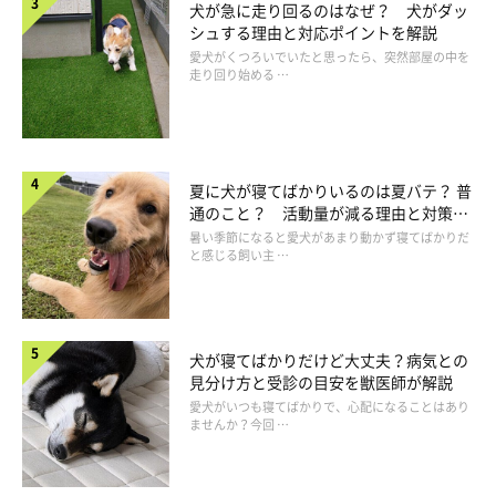
犬が急に走り回るのはなぜ？ 犬がダッ
シュする理由と対応ポイントを解説
愛犬がくつろいでいたと思ったら、突然部屋の中を
走り回り始める …
Q. クセが多いほど賢いの？
夏に犬が寝てばかりいるのは夏バテ？ 普
通のこと？ 活動量が減る理由と対策と
は
暑い季節になると愛犬があまり動かず寝てばかりだ
A. 学ぶことに意欲的とはいえそう
と感じる飼い主 …
クセが多いほど賢いとまでは断言できませんが、クセの多くは学
習によるものなので「学び」への意欲は高いといえます。また、
記憶力もいい傾向があるでしょう。
犬が寝てばかりだけど大丈夫？病気との
見分け方と受診の目安を獣医師が解説
愛犬がいつも寝てばかりで、心配になることはあり
Q. 性別によってクセの違いはある？
ませんか？今回 …
A. メスのほうがクセがつきやすいかも！？