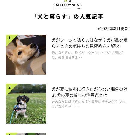
Q. 飼い主さんやほかの犬のクセをまねして、クセになる
「犬と暮らす」の人気記事
ことはある？
※2026年8月更新
A. ありえます。犬はまねることが得意です
犬がクーンと鳴くのはなぜ？犬が鼻を鳴
犬は他者をよく見てまねることが得意です。よく一緒にいる相手
らすときの気持ちと見極め方を解説
の寝る姿勢などをまねているうちに、クセとして定着するという
静かなときに、愛犬が「クーン」と小さく鳴いた
り、鼻を鳴らすよ …
こともありえるでしょう。
犬が夏に散歩に行きたがらない場合の対
応 犬の夏の散歩の注意点とは
犬のなかには『夏になると散歩に行きたがらない、
歩かなくなる』 …