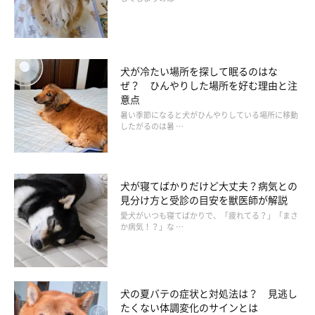
クセと勘違いしやすい病気のサインとは
犬が冷たい場所を探して眠るのはな
ぜ？ ひんやりした場所を好む理由と注
意点
暑い季節になると犬がひんやりしている場所に移動
したがるのは暑 …
犬が寝てばかりだけど大丈夫？病気との
見分け方と受診の目安を獣医師が解説
愛犬がいつも寝てばかりで、「疲れてる？」「まさ
か病気！？」な …
犬の夏バテの症状と対処法は？ 見逃し
たくない体調変化のサインとは