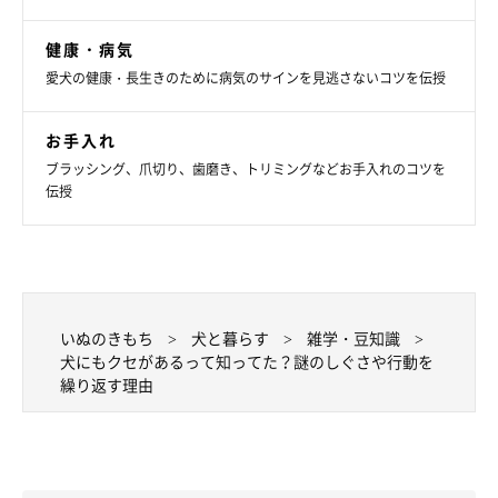
健康・病気
愛犬の健康・長生きのために病気のサインを見逃さないコツを伝授
お手入れ
ブラッシング、爪切り、歯磨き、トリミングなどお手入れのコツを
伝授
いぬのきもち
犬と暮らす
雑学・豆知識
犬にもクセがあるって知ってた？謎のしぐさや行動を
お尻をこすりつけて前進する
繰り返す理由
ウンチをしたあとにする場合は習慣化していることもあります
が、肛門嚢（こうもんのう）に分泌液がたまって炎症を起こし、