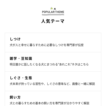
人気テーマ
しつけ
犬が人と幸せに暮らすために必要なしつけを専門家が伝授
雑学・豆知識
頭をブルブル振る
明日誰かに話したくなる犬にまつわる”あれこれ”ネタはこちら
外耳炎など、耳の病気の場合があります。また、自分でストレス
しぐさ・生態
を落ち着かせるためのカーミングシグナルとしても多いしぐさで
犬本来が持っている習性や、しぐさの意味など、画像と一緒に解説
す。
飼い方
犬との暮らすための基本の飼い方を専門家が分かりやすく解説