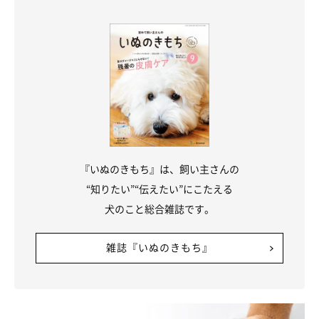
肛門嚢炎になっているおそれもあるので注意しましょう。
犬のクセはあえてやっていることも多いので、愛犬自身や周りに
悪影響がなければ無理にやめさせる必要はありません。ただし、
なかには病気のサインをクセと勘違いしてしまうことも。愛犬の
行動をよく観察して、単なるクセなのかどうか見極めてあげまし
ょう。
お話を伺った先生／増田宏司先生（獣医師 獣医学博士 東京農業
『いぬのきもち』は、飼い主さんの
大学農学部動物科学科（動物行動学研究室）教授）
“知りたい”“伝えたい”にこたえる
参考／「いぬのきもち」2022年9月号『読者の愛犬のナゾしぐさ
犬のこと総合雑誌です。
＆行動を大解剖！ そのクセ、なぜするの？』
文／柏田ゆき
雑誌『いぬのきもち』
※写真はスマホアプリ「いぬ・ねこのきもち」で投稿されたもの
です。
※記事と写真に関連性はありませんので予めご了承ください。