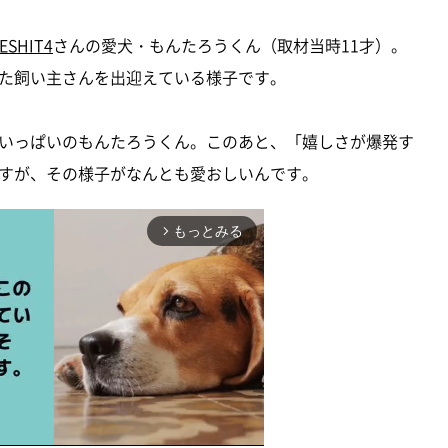
ESHIT4
さんの愛犬・もんたろうくん（取材当時11才）。
た飼い主さんを出迎えている様子です。
いっぱいのもんたろうくん。このあと、「嬉しさが爆発す
すが、その様子がなんとも愛おしいんです。
もっとみる
arrow_forward_ios