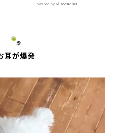
Powered by 
GliaStudios
M
u
t
e
お耳が爆発