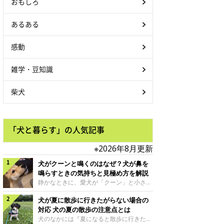
おもしろ
あるある
感動
雑学・豆知識
柴犬
「犬と暮らす」の人気記事
※2026年8月更新
犬がクーンと鳴くのはなぜ？犬が鼻を
鳴らすときの気持ちと見極め方を解説
静かなときに、愛犬が「クーン」と小さく
鳴いたり、鼻を鳴らすような音を出したり
犬が夏に散歩に行きたがらない場合の
することはありませんか？ 大きく吠える
わけではない分、「不安なの？それとも何
対応 犬の夏の散歩の注意点とは
かお願いしているの？」と気になる飼い主
犬のなかには『夏になると散歩に行きたが