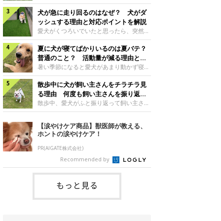
さんもいるかもしれません。今回は、犬が
らない、歩かなくなる』『暑い季節は散歩
クーンと鳴く理由や鼻鳴らしの背景、見極
犬が急に走り回るのはなぜ？ 犬がダ
の気配を察すると涼しい部屋から出ようと
め方と対応のポイントなどについて、いぬ
しない』など散歩に行きたがらないコもい
ッシュする理由と対応ポイントを解説
のきもち獣医師相談室の原 駿太朗先生に
るようです。愛犬の運動をさせてあげたい
愛犬がくつろいでいたと思ったら、突然部
伺いました。クーンと鳴くのはどんな気持
のに、散歩に行きたがらない。このような
屋の中を走り回り始める――そんな様子に
ち？いぬのきもち投稿写真ギャラリー犬が
場合はどう対応すればよいのでしょうか？
夏に犬が寝てばかりいるのは夏バテ？
驚いたことはありませんか？ 急な動きに
クーンと小さく鳴くときは、何らかの感情
「愛犬が夏に散歩に行きたがらない場合の
「何が起きているの？」と戸惑う飼い主さ
普通のこと？ 活動量が減る理由と対
を伝えようとしている場合があると考えら
対応」について、いぬのきもち獣医師相談
んも多いでしょう。落ち着いていたはずな
策とは
暑い季節になると愛犬があまり動かず寝て
れています。大
室の白山さとこ先生に聞きました。Q.夏に
のに、急にスイッチが入ったように見える
ばかりだと感じる飼い主さんはいません
犬の散歩に行くときの注意点は？ いぬの
と不安になることもあります。今回は、犬
散歩中に犬が飼い主さんをチラチラ見
か？その様子に、愛犬が夏バテで疲れてい
きもち投稿写真ギャラリーーー夏に愛犬と
が急に走り回る理由や見極め方などについ
るのか、元気がないのかなど不安に感じる
る理由 何度も飼い主さんを振り返る
散歩に行くときは、どのようなことに注意
て、いぬのきもち獣医師相談室の岡本りさ
方もいるのではないかと思います。 で
のはなぜ？
散歩中、愛犬がふと振り返って飼い主さん
をするとよい
先生に伺いました。犬が急に走り回るのは
は、犬が寝てばかりいるときに対処が必要
の様子を確認する…そんな場面に心当たり
よくある行動？いぬのきもち投稿写真ギャ
かを見極める方法はあるのでしょうか？
はありませんか？ 何度もチラチラ見られ
【涙やけケア商品】獣医師が教える、
ラリー犬が突然走り回る行動は、必ずしも
「犬の活動量が夏に減る理由と対策」につ
ると、「何か気になることがあるの？」
ホントの涙やけケア！
珍しいものではないと考えられています。
いて、いぬのきもち獣医師相談室の山口み
「ちゃんと歩けているかな」と不安になる
体にたまったエ
き先生に話を聞きました。Q. 夏に犬の活
ことがあるかもしれません。愛犬が歩きな
PR(AIGATE株式会社)
動量が減る理由は？ いぬのきもち投稿写
がら飼い主さんを振り返るしぐさには、ど
Recommended by
真ギャラリーーー夏に愛犬の活動量が減る
んな気持ちが隠れているのでしょうか。今
と感じる飼い主さんもいるようです。理由
回は、犬が散歩中に飼い主さんを確認する
としてどのようなこ
理由や注意すべきサインの見極めかた、対
もっと見る
応のポイントなどについて、いぬのきもち
獣医師相談室の原 駿太朗先生に伺いまし
た。振り返るのは「確認」や「安心」のサ
イン？いぬのきも