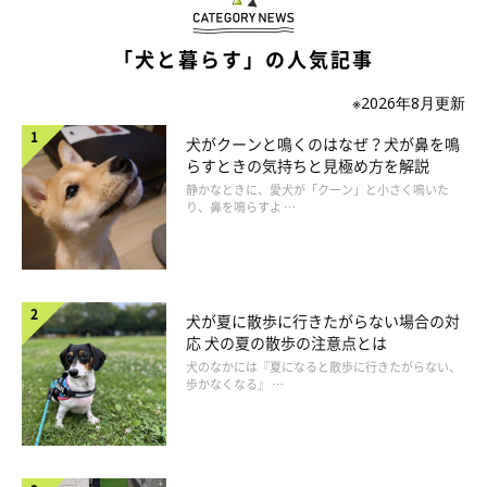
いぬのきもち投稿写真ギャラリー
「犬と暮らす」の人気記事
愛犬の性格は、下記のチェック項目に当てはまるものが多いです
※2026年8月更新
か？
犬がクーンと鳴くのはなぜ？犬が鼻を鳴
パニック気味に吠えることがある
らすときの気持ちと見極め方を解説
静かなときに、愛犬が「クーン」と小さく鳴いた
初めての場所や人、犬が苦手
り、鼻を鳴らすよ …
新しいおもちゃがあると、一度警戒する
ゴハンは飼い主さんが出さないと食べない
犬が夏に散歩に行きたがらない場合の対
応 犬の夏の散歩の注意点とは
家族のなかにも苦手な人がいる
犬のなかには『夏になると散歩に行きたがらない、
このチェック項目に当てはまるものが多い場合、愛犬は「ビビり
歩かなくなる』 …
で慎重派タイプ」かもしれません。