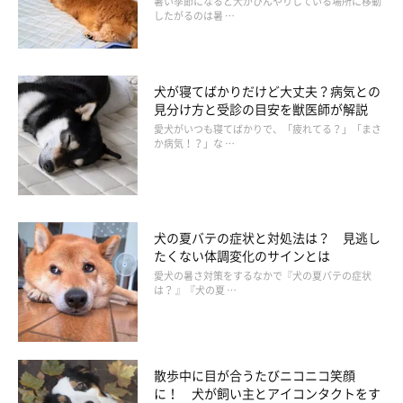
暑い季節になると犬がひんやりしている場所に移動
ているときは、絆を深めるのが難しいです。
したがるのは暑 …
そんなときには、愛犬の心のより所となり、”頼れるアニキ”のよ
うな存在になりましょう。愛犬が苦手なことでも、今までより我
慢ができたり、自分から頑張って挑戦する機会が増えたりした場
犬が寝てばかりだけど大丈夫？病気との
合、絆が深まっている証になります。
見分け方と受診の目安を獣医師が解説
愛犬がいつも寝てばかりで、「疲れてる？」「まさ
か病気！？」な …
見守ることも大切
苦手なものなどに近づこうとしているときは、そばにいて見守り
犬の夏バテの症状と対処法は？ 見逃し
ましょう。愛犬を驚かせてしまうことがあるので、声掛けはなし
たくない体調変化のサインとは
でOK。
愛犬の暑さ対策をするなかで『犬の夏バテの症状
は？ 』『犬の夏 …
愛犬が「怖いけれど、無理だったら飼い主さんのところに行けば
いい」と思えるように、逃げ込める場所として、そばで見守りま
しょう。
散歩中に目が合うたびニコニコ笑顔
に！ 犬が飼い主とアイコンタクトをす