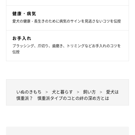
愛犬の口元がゆるんだり、目がきらっとしたりしたなど、ポジテ
健康・病気
ィブな感情になっているときは、声をかけてほめてあげましょ
愛犬の健康・長生きのために病気のサインを見逃さないコツを伝授
う。
自信がついて、ほめてくれる飼い主さんへの絆を感じますよ。
お手入れ
ブラッシング、爪切り、歯磨き、トリミングなどお手入れのコツを
伝授
愛犬の性格に寄り添った接し方を実践し、愛犬の心の幸せを保て
るようにしましょう。
お話を伺った先生／藤本聖香先生（ペットドッグトレーナー 獣
医師）
いぬのきもち
犬と暮らす
飼い方
愛犬は
参考／「いぬのきもち」2023年11月号『愛犬の心を幸せにす
慎重派？ 慎重派タイプのコとの絆の深め方とは
る！愛犬の性格別絆が深まる接し方』
文／山村晴美
※写真はスマホアプリ「いぬ・ねこのきもち」で投稿されたもの
です。