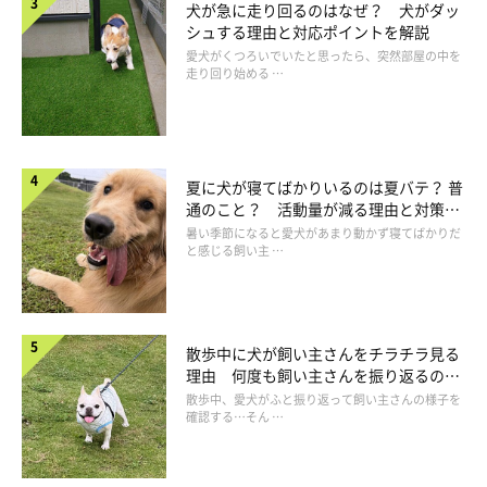
犬が急に走り回るのはなぜ？ 犬がダッ
シュする理由と対応ポイントを解説
愛犬がくつろいでいたと思ったら、突然部屋の中を
走り回り始める …
夏に犬が寝てばかりいるのは夏バテ？ 普
通のこと？ 活動量が減る理由と対策と
は
暑い季節になると愛犬があまり動かず寝てばかりだ
と感じる飼い主 …
散歩中に犬が飼い主さんをチラチラ見る
ビビりで慎重派タイプとの絆の深め方
理由 何度も飼い主さんを振り返るのは
なぜ？
散歩中、愛犬がふと振り返って飼い主さんの様子を
確認する…そん …