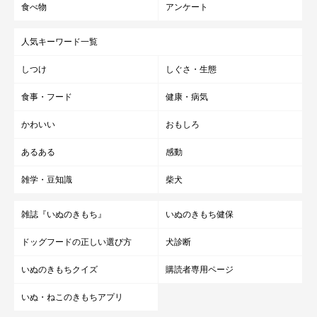
食べ物
アンケート
人気キーワード一覧
しつけ
しぐさ・生態
食事・フード
健康・病気
かわいい
おもしろ
あるある
感動
雑学・豆知識
柴犬
雑誌『いぬのきもち』
いぬのきもち健保
ドッグフードの正しい選び方
犬診断
いぬのきもちクイズ
購読者専用ページ
いぬ・ねこのきもちアプリ