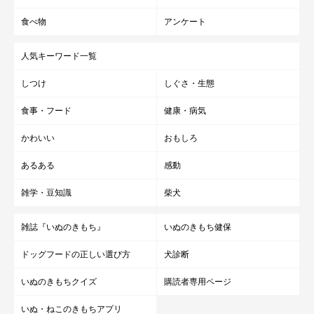
とても大切でふだんの行いが表れる場所でもあります。利用者み
んなが気持ちよく過ごせるよう正しいマナーやふるまいを身につ
食べ物
アンケート
けて、安全に楽しく遊びましょう。
人気キーワード一覧
お話を伺った先生／浅野里実先生（ドッグトレーナー）
しつけ
しぐさ・生態
参考／「いぬのきもち」2024年11月号『愛犬家の約6割が利用し
食事・フード
健康・病気
ています 犬の“社交場”！ドッグランをもっと楽しもう！』
かわいい
おもしろ
文／宮下早希
※写真はスマホアプリ「いぬ・ねこのきもち」で投稿されたもの
あるある
感動
です。
雑学・豆知識
柴犬
※記事と写真に関連性がない場合もあります。
雑誌『いぬのきもち』
いぬのきもち健保
ドッグフードの正しい選び方
犬診断
いぬのきもちクイズ
購読者専用ページ
いぬ・ねこのきもちアプリ