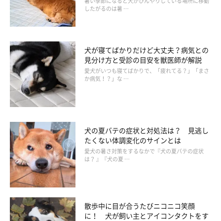
暑い季節になると犬がひんやりしている場所に移動
したがるのは暑 …
犬が寝てばかりだけど大丈夫？病気との
見分け方と受診の目安を獣医師が解説
愛犬がいつも寝てばかりで、「疲れてる？」「まさ
か病気！？」な …
犬の夏バテの症状と対処法は？ 見逃し
たくない体調変化のサインとは
愛犬の暑さ対策をするなかで『犬の夏バテの症状
いぬのきもち投稿写真ギャラリー
は？ 』『犬の夏 …
ドッグランにありがちなお悩み事例と、その解決策についてご紹
介します。
散歩中に目が合うたびニコニコ笑顔
に！ 犬が飼い主とアイコンタクトをす