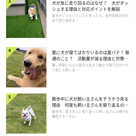
犬が急に走り回るのはなぜ？ 犬がダッ
かけを心がけましょう。ほかの飼い主さんの状況や気分を推し量
シュする理由と対応ポイントを解説
ることができ、円滑なコミュニケーションのきっかけになりま
愛犬がくつろいでいたと思ったら、突然部屋の中を
走り回り始める …
す。
5. ルールを守る
夏に犬が寝てばかりいるのは夏バテ？ 普
通のこと？ 活動量が減る理由と対策と
は
犬たちの安全のためにも、ドッグランごとに決められたルールを
暑い季節になると愛犬があまり動かず寝てばかりだ
と感じる飼い主 …
事前に確認し、必ず守るようにしましょう。犬のサイズごとに区
画分けされているドッグランでは、必ず愛犬の該当する区画の利
用を。おやつやおもちゃは、犬同士のトラブルになりやすいので
散歩中に犬が飼い主さんをチラチラ見る
注意してください。
理由 何度も飼い主さんを振り返るのは
なぜ？
散歩中、愛犬がふと振り返って飼い主さんの様子を
確認する…そん …