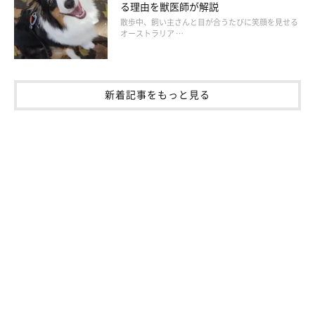
る理由を獣医師が解説
お悩み例1. 「ほかの犬が苦手な愛犬。それでもドッグラ
散歩中、飼い主さんと目が合うたびに笑顔を見せる
ンに行ったほうがいい？」
オーストラリア …
ドッグランが犬にとってストレスの場でしかないのなら、無理に
行く必要はありません。ほかの方法で運動欲求などを満たしてあ
新着記事をもっと見る
げましょう。愛犬にドッグランを好きになりそうなのびしろがあ
れば、少しずつ慣れさせていくのもよいでしょう。