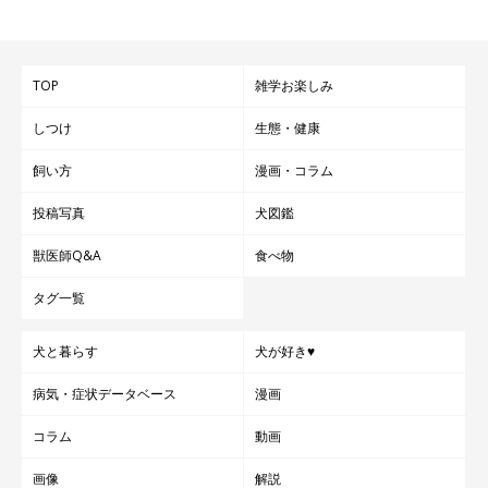
TOP
雑学お楽しみ
しつけ
生態・健康
飼い方
漫画・コラム
入るときが犬の緊張のピーク！ 中で遊んでいる犬側が配
投稿写真
犬図鑑
慮しよう
獣医師Q&A
食べ物
タグ一覧
入口付近に犬たちが集まっているなか進むのは、リードにつなが
れた状態で入る犬にとって緊張を強いられます。犬同士の目が合
犬と暮らす
犬が好き♥
わないよう、駆け寄った側の犬の飼い主さんが配慮するようにし
ましょう。
病気・症状データベース
漫画
コラム
動画
ドッグランは犬の“社交場”のようなもので、マナーやふるまいが
画像
解説