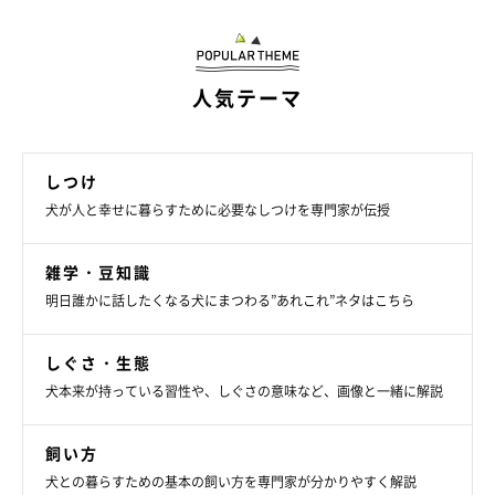
人気テーマ
お悩み例2. 「ドッグランはどのくらいの時間、楽しんで
いいもの？」
しつけ
犬が人と幸せに暮らすために必要なしつけを専門家が伝授
犬がリラックスして過ごせているのであれば、いたいだけいて
雑学・豆知識
OK。全力で遊び続けてパンティングが激しいような場合は、休
明日誰かに話したくなる犬にまつわる”あれこれ”ネタはこちら
憩をはさみながら30分～1時間を目安に遊んで。また、ゆずり合
いの面からも、混んできたら切り上げましょう。
しぐさ・生態
犬本来が持っている習性や、しぐさの意味など、画像と一緒に解説
ドッグランを楽しめているか、愛犬の緊張状態をチェッ
クしよう
飼い方
犬との暮らすための基本の飼い方を専門家が分かりやすく解説