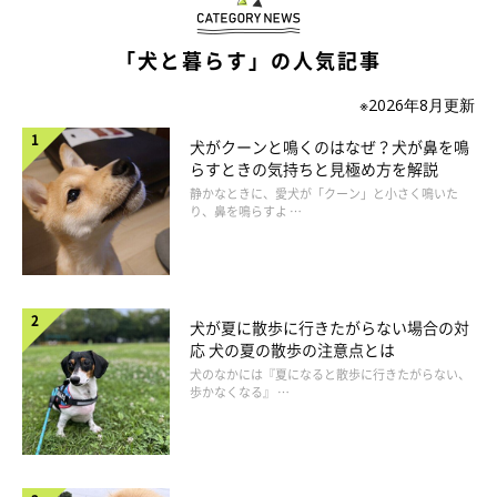
おうちでくつろいでいるときに、愛犬が足などにあごを乗せてく
ることがあるかもしれませんが、これもリラックスや甘えの感情
「犬と暮らす」の人気記事
からくるしぐさだと思われます」
※2026年8月更新
犬がクーンと鳴くのはなぜ？犬が鼻を鳴
らすときの気持ちと見極め方を解説
静かなときに、愛犬が「クーン」と小さく鳴いた
り、鼻を鳴らすよ …
犬が夏に散歩に行きたがらない場合の対
応 犬の夏の散歩の注意点とは
犬のなかには『夏になると散歩に行きたがらない、
歩かなくなる』 …