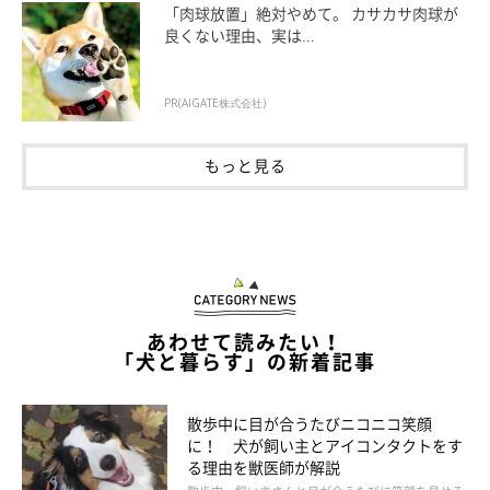
いぬのきもち投稿写真ギャラリー
「肉球放置」絶対やめて。 カサカサ肉球が
良くない理由、実は...
ーー飼い主さんへのあご乗せは甘えの気持ちがあるようですが、
ほかに「甘えのサイン」としてはどのようなものがありますか？
PR(AIGATE株式会社)
もっと見る
獣医師：
「あご乗せ以外の甘えのしぐさとしては、
『ぺろぺろ舐める』
『飼い主さんの手の下に頭を持ってくる』『前足を使って撫でを
要求する』
などがあります。また、
『お腹をみせて甘えてくる』
コもいますね」
あわせて読みたい！
「犬と暮らす」の新着記事
散歩中に目が合うたびニコニコ笑顔
に！ 犬が飼い主とアイコンタクトをす
る理由を獣医師が解説