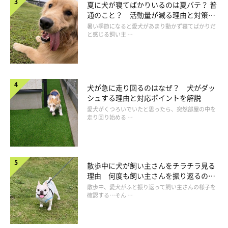
夏に犬が寝てばかりいるのは夏バテ？ 普
通のこと？ 活動量が減る理由と対策と
は
暑い季節になると愛犬があまり動かず寝てばかりだ
あご乗せ以外にもある！ 犬の「甘えたいサ
と感じる飼い主 …
イン」
犬が急に走り回るのはなぜ？ 犬がダッ
シュする理由と対応ポイントを解説
愛犬がくつろいでいたと思ったら、突然部屋の中を
走り回り始める …
散歩中に犬が飼い主さんをチラチラ見る
理由 何度も飼い主さんを振り返るのは
なぜ？
散歩中、愛犬がふと振り返って飼い主さんの様子を
確認する…そん …