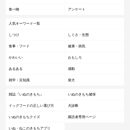
食べ物
アンケート
人気キーワード一覧
しつけ
しぐさ・生態
食事・フード
健康・病気
かわいい
おもしろ
あるある
感動
雑学・豆知識
柴犬
雑誌『いぬのきもち』
いぬのきもち健保
ドッグフードの正しい選び方
犬診断
いぬのきもちクイズ
購読者専用ページ
いぬ・ねこのきもちアプリ