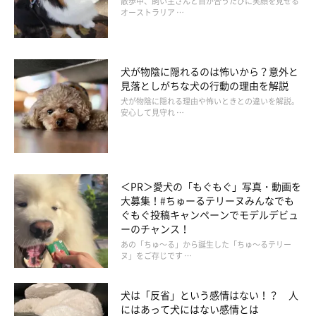
散歩中、飼い主さんと目が合うたびに笑顔を見せる
オーストラリア …
犬が物陰に隠れるのは怖いから？意外と
見落としがちな犬の行動の理由を解説
犬が物陰に隠れる理由や怖いときとの違いを解説。
安心して見守れ …
＜PR＞愛犬の「もぐもぐ」写真・動画を
大募集！#ちゅーるテリーヌみんなでも
ぐもぐ投稿キャンペーンでモデルデビュ
ーのチャンス！
いぬのきもち投稿写真ギャラリー
あの「ちゅ～る」から誕生した「ちゅ～るテリー
ヌ」をご存じです …
リラックスしていたり、飼い主さんに甘えたい気分のときにあご
犬は「反省」という感情はない！？ 人
を乗せてくることがあるんですね！
にはあって犬にはない感情とは