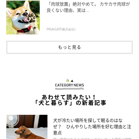
犬がレプトスピラ症に感染するきっかけと注
「肉球放置」絶対やめて。 カサカサ肉球が
良くない理由、実は...
意すること
PR(AIGATE株式会社)
もっと見る
あわせて読みたい！
「犬と暮らす」の新着記事
犬が冷たい場所を探して眠るのはな
ぜ？ ひんやりした場所を好む理由と注
意点