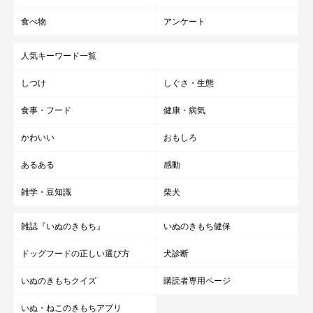
食べ物
アンケート
人気キーワード一覧
しつけ
しぐさ・生態
食事・フード
健康・病気
かわいい
おもしろ
あるある
感動
雑学・豆知識
柴犬
雑誌『いぬのきもち』
いぬのきもち健保
ドッグフードの正しい選び方
犬診断
いぬのきもちクイズ
購読者専用ページ
いぬ・ねこのきもちアプリ