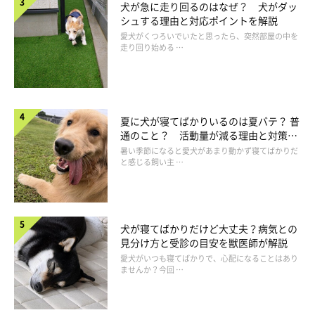
犬が急に走り回るのはなぜ？ 犬がダッ
生剤による治療が行われます。その他、腎障害や黄疸、肝障害に
シュする理由と対応ポイントを解説
対する対症療法が行われます。
愛犬がくつろいでいたと思ったら、突然部屋の中を
走り回り始める …
夏に犬が寝てばかりいるのは夏バテ？ 普
通のこと？ 活動量が減る理由と対策と
は
暑い季節になると愛犬があまり動かず寝てばかりだ
と感じる飼い主 …
犬が寝てばかりだけど大丈夫？病気との
見分け方と受診の目安を獣医師が解説
愛犬がいつも寝てばかりで、心配になることはあり
ませんか？今回 …