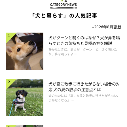
「犬と暮らす」の人気記事
※2026年8月更新
犬がクーンと鳴くのはなぜ？犬が鼻を鳴
らすときの気持ちと見極め方を解説
静かなときに、愛犬が「クーン」と小さく鳴いた
り、鼻を鳴らすよ …
犬が夏に散歩に行きたがらない場合の対
応 犬の夏の散歩の注意点とは
犬のなかには『夏になると散歩に行きたがらない、
歩かなくなる』 …
いぬのきもち投稿写真ギャラリー
レプトスピラは菌であるため、犬のレプトスピラ症に対しては抗