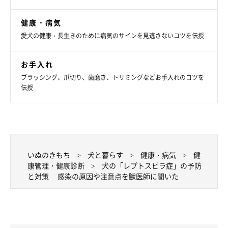
①ワクチンを接種する
健康・病気
犬のレプトスピラ症の予防として、ワクチンを接種することがで
愛犬の健康・長生きのために病気のサインを見逃さないコツを伝授
きます。
お手入れ
なお、レプトスピラ症のワクチンを接種しても犬がレプトスピラ
ブラッシング、爪切り、歯磨き、トリミングなどお手入れのコツを
伝授
症を発症するケースも考えられます。この理由として、レプトス
ピラには多くの型があり、混合ワクチンで全ての型を予防できる
わけではないからです。また、抗体があっても感染量や体調によ
って感染が成立してしまうことがあります。
いぬのきもち
犬と暮らす
健康・病気
健
康管理・健康診断
犬の「レプトスピラ症」の予防
と対策 感染の原因や注意点を獣医師に聞いた