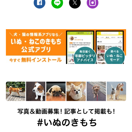
（監修：いぬのきもち獣医師相談室獣医師・岡本りさ先生）
取材・文／maki
※写真は「いぬのきもちアプリ」で投稿されたものです
※記事と写真に関連性はありませんので予めご了承ください
関連記事:
大雨後の犬の散歩は「レプトスピラ症」に注
意？ 人獣共通感染症で人も注意が必要
レプトスピラ症は、人も感染する病気です。大雨や台風、水害後の
散歩では、河川や側溝など不衛生なところを愛犬と歩かないように
注意！獣医師がレプトスプラ症について解説します。レプトスピラ
を含む混合ワクチンを毎年接種することが効果的です。