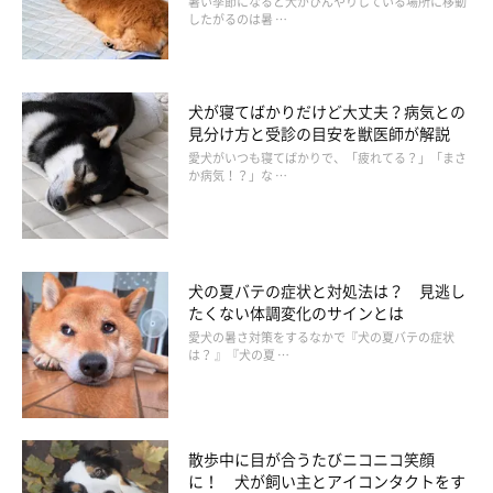
暑い季節になると犬がひんやりしている場所に移動
したがるのは暑 …
いぬのきもち投稿写真ギャラリー
犬が寝てばかりだけど大丈夫？病気との
犬のレプトスピラ症は西日本での発生報告が多いといわれていま
見分け方と受診の目安を獣医師が解説
すが、野生動物の多い場所や尿で汚染されている可能性のある川
愛犬がいつも寝てばかりで、「疲れてる？」「まさ
か病気！？」な …
や山で遊ぶ際には注意が必要です。このため、愛犬に川や山の水
を極力飲ませないようにしましょう。
また、犬が怪我をしているなど体に傷や皮膚病があるとき、体力
犬の夏バテの症状と対処法は？ 見逃し
が落ちているときは感染、発症しやすくなるので川や山に遊びに
たくない体調変化のサインとは
愛犬の暑さ対策をするなかで『犬の夏バテの症状
行かないほうがよいでしょう。
は？ 』『犬の夏 …
散歩中に目が合うたびニコニコ笑顔
に！ 犬が飼い主とアイコンタクトをす