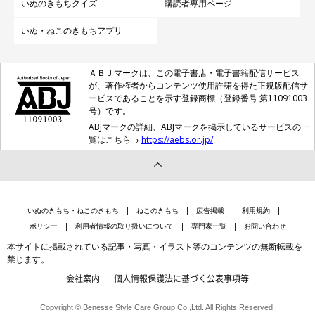
いぬのきもちクイズ
購読者専用ページ
いぬ・ねこのきもちアプリ
ＡＢＪマークは、この電子書店・電子書籍配信サービス
が、著作権者からコンテンツ使用許諾を得た正規版配信サ
ービスであることを示す登録商標（登録番号 第11091003
号）です。
ABJマークの詳細、ABJマークを掲示しているサービスの一
覧はこちら→
https://aebs.or.jp/
いぬのきもち投稿写真ギャラリー
いぬのきもち・ねこのきもち
ねこのきもち
広告掲載
利用規約
ポリシー
利用者情報の取り扱いについて
専門家一覧
お問い合わせ
アンケート調査の結果、子犬のころと比べて成犬期、シニア期で
本サイトに掲載されている記事・写真・イラスト等のコンテンツの無断転載を
禁じます。
愛犬の性格が変わったと感じる飼い主さんがいました。実際に、
会社案内
個人情報保護法に基づく公表事項等
成長とともに犬の性格が変わることはあるのでしょうか？
Copyright © Benesse Style Care Group Co.,Ltd. All Rights Reserved.