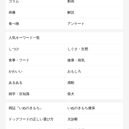
コラム
動画
画像
解説
食べ物
アンケート
人気キーワード一覧
しつけ
しぐさ・生態
食事・フード
健康・病気
【獣医師解説】成長とともに犬の性格が変わ
かわいい
おもしろ
ることがある？
あるある
感動
雑学・豆知識
柴犬
雑誌『いぬのきもち』
いぬのきもち健保
ドッグフードの正しい選び方
犬診断