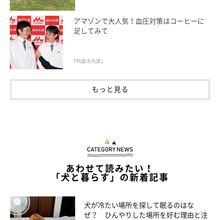
「子犬のころはヤンチャで男の子みたいに活発でした。今
アマゾンで大人気！血圧対策はコーヒーに
はのんびりゆっくりおっとりしてます」
足してみて
「子犬のころはわちゃわちゃ忙しかったけど、1才半を過
ぎたら落ち着きました」
PR(森永乳業)
「2才弱ですが、少しだけ行動が落ち着いたように見えま
もっと見る
す。でも、悪知恵もつきました。ドアの開け方や犬用クッ
ションのカバーの外し方など、愛犬なりに学習したところ
もあります」
「子犬のころはいつもチャカチャカ常に動き回ってまった
く落ち着きがなく、やんちゃで破壊魔。自分のコントロー
ルが苦手で寝ないコでした。なので、強制的にクレートに
あわせて読みたい！
入れて毛布を被せ、真っ暗にして寝かせてました。です
「犬と暮らす」の新着記事
が、2才ごろには落ち着いて聞き分けの良いコになってま
した。今でもスリッパ破壊だけは直ってませんが」
犬が冷たい場所を探して眠るのはな
ぜ？ ひんやりした場所を好む理由と注