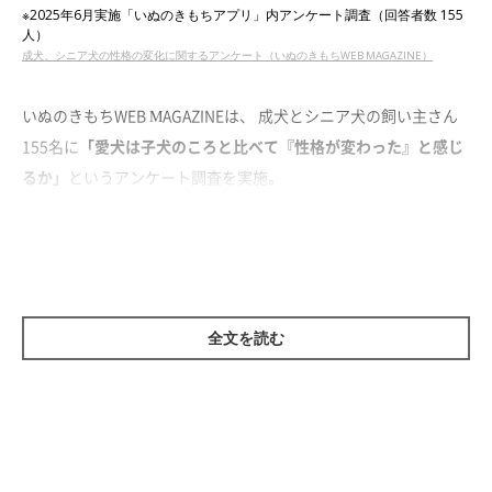
※2025年6月実施「いぬのきもちアプリ」内アンケート調査（回答者数 155
人）
成犬、シニア犬の性格の変化に関するアンケート（いぬのきもちWEB MAGAZINE）
いぬのきもちWEB MAGAZINEは、 成犬とシニア犬の飼い主さん
155名に
「愛犬は子犬のころと比べて『性格が変わった』と感じ
るか」
というアンケート調査を実施。
すると、今回の調査では飼い主さんの約半数が「性格が変わった
と感じる」と回答する結果になりました。
全文を読む