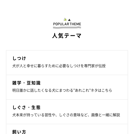
「なぜかどんどんワガママになっている」
「少しナイーブだけど、人が大好きで天真爛漫な感じで、
大きくは変わっていないのですが、最近はちょっと頑固さ
人気テーマ
を感じるときがあります」
「子犬のころは、犬見知りや人見知りがなかったが、成長
とともに好き嫌いが出てきた」
しつけ
犬が人と幸せに暮らすために必要なしつけを専門家が伝授
「子犬のころはやんちゃな性格でしたが、シニアになって
からは比較的おとなしくなったような気がします。ただ、
雑学・豆知識
シニアになってからのほうが頑固さがアップしたように思
います」
明日誰かに話したくなる犬にまつわる”あれこれ”ネタはこちら
「シニアになって頑固というか我が強くなってきました。
しぐさ・生態
たとえば、子犬のころはマテ、フセ、ハウスなどのコマン
犬本来が持っている習性や、しぐさの意味など、画像と一緒に解説
ドを100%実行していましたが、シニアになってからやり
たくないときはやらなくなりました。フードもウエットフ
飼い方
ードをトッピングするまで、く〜んと鳴いて待ってます。