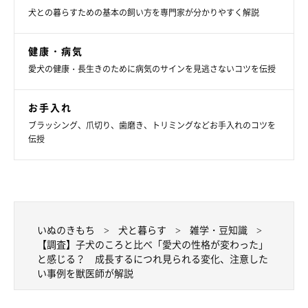
夜、寝るときも小さいころはひとりで寝ていたのに、く〜
犬との暮らすための基本の飼い方を専門家が分かりやすく解説
んと鳴いて一緒に寝室に行こうと誘ってきます。そんなと
ころも可愛いと甘やかしているので仕方ないのです
健康・病気
が。。。」
愛犬の健康・長生きのために病気のサインを見逃さないコツを伝授
お手入れ
要求吠えが増えた
ブラッシング、爪切り、歯磨き、トリミングなどお手入れのコツを
伝授
「シニアになってから、要求吠えが多く、また強く鳴くよ
うになった」
「要求吠えが増え、頑固になってきました」
いぬのきもち
犬と暮らす
雑学・豆知識
「ムダ吠えをまったくしなかったのに、最近は自己主張が
【調査】子犬のころと比べ「愛犬の性格が変わった」
激しくなり、要求があるとやたら吠えます」
と感じる？ 成長するにつれ見られる変化、注意した
い事例を獣医師が解説
「子犬のころは吠えることがあまりなかったけど成犬にな
って犬に吠えるようになり、シニアになってから要求吠え