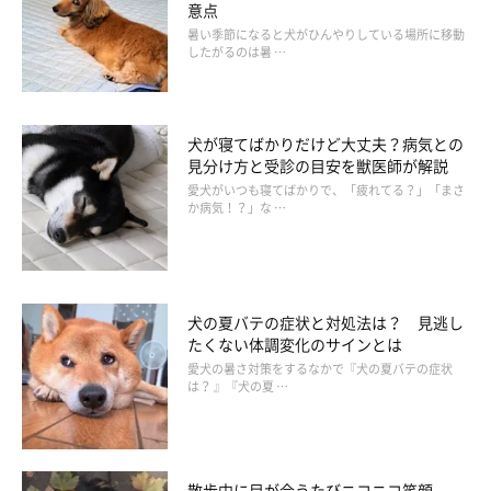
意点
怖がりになった、慎重になった
暑い季節になると犬がひんやりしている場所に移動
したがるのは暑 …
「パピーのころは怖い物知らずでしたが、知らない町を散
策するときに行きたがらなくなったり、慎重になったと思
犬が寝てばかりだけど大丈夫？病気との
います」
見分け方と受診の目安を獣医師が解説
愛犬がいつも寝てばかりで、「疲れてる？」「まさ
か病気！？」な …
「子犬のときは雷も怖くなかったが、シニアになってから
気圧の変化が嫌なようで雨が降る前に怖がります」
「パピーのころから怖がりで音に敏感で、インターフォン
が鳴ると吠えるのは変わらずですが、家の前を人が通った
犬の夏バテの症状と対処法は？ 見逃し
だけで吠えるようになった。子どもには吠えてたけど、大
たくない体調変化のサインとは
人の人にも吠えるようになった気がします」
愛犬の暑さ対策をするなかで『犬の夏バテの症状
は？ 』『犬の夏 …
「子犬のころは人間に興味津々でしたが、おとなになるこ
ろには知らない人が苦手になりました。もともと臆病な野
犬の子犬で寂しがりやだったので、親しい人を認識して区
散歩中に目が合うたびニコニコ笑顔