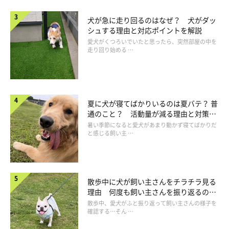
の姿が見えなくなると鳴いて探すようになりました」
犬が急に走り回るのはなぜ？ 犬がダッ
シュする理由と対応ポイントを解説
愛犬がくつろいでいたと思ったら、突然部屋の中を
走り回り始める …
夏に犬が寝てばかりいるのは夏バテ？ 普
通のこと？ 活動量が減る理由と対策と
は
暑い季節になると愛犬があまり動かず寝てばかりだ
と感じる飼い主 …
散歩中に犬が飼い主さんをチラチラ見る
理由 何度も飼い主さんを振り返るのは
なぜ？
散歩中、愛犬がふと振り返って飼い主さんの様子を
落ち着いてきた
確認する…そん …