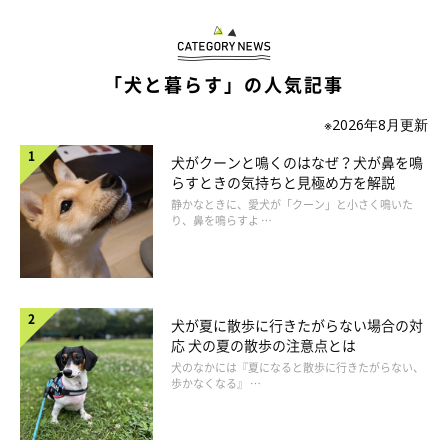
「子犬のころは、多頭飼いだったこともあるのか遠慮がち
「犬と暮らす」の人気記事
なコでした。今はひとりになってしまったので、やっと感
情を出せるようになったのか、甘えん坊でクルクルと表情
※2026年8月更新
が変わるようになりました」
犬がクーンと鳴くのはなぜ？犬が鼻を鳴
「赤ちゃん返りみたいになっている」
らすときの気持ちと見極め方を解説
静かなときに、愛犬が「クーン」と小さく鳴いた
り、鼻を鳴らすよ …
「抱っこも触られるのも苦手なコでしたが、甘えてきて抱
っこも要求してくるようになった」
「子犬のころから、こちらが忙しくしているとひとりで遊
んだりと我慢強いコだったのですが、13才になり急に甘え
犬が夏に散歩に行きたがらない場合の対
ん坊になりました。今までは、我慢していたんだな、と愛
応 犬の夏の散歩の注意点とは
おしくなりました」
犬のなかには『夏になると散歩に行きたがらない、
歩かなくなる』 …
「柴犬でよく言われるツンデレでしたが、ここ最近急に甘
えん坊になりました。家中どこに行くにも着いてきて、私