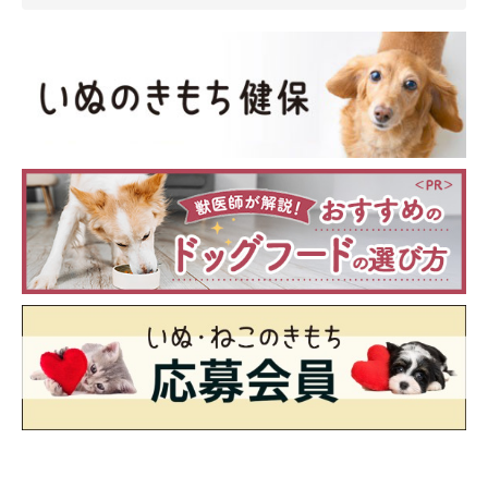
「呼んでもなかなか来ない」
「反応が薄くなり、遊びをしない」
「成犬までは大型犬が苦手でいつも吠えていました。いろ
いろと衰えているために、吠えること自体がなくなってき
ました」
「子犬のころはなんでも興味があったけど、だんだん薄れ
てきたように思う」
「2才くらいまでは、どんな犬にも喜んで挨拶しに行って
ましたが、だんだんほかの犬に興味をなくしていきまし
た」
「ボールを投げて遊ぶのに、子犬のときはもっと一生懸命
走って何回も何回もせがんできたのに、最近は数回でもう
いいって感じになって、ボールも探してくれません」