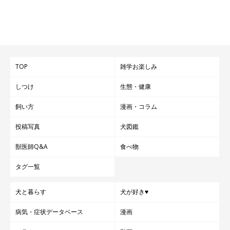
「神経質になった気がする」
「嫉妬するようになった」
「元保護犬で生まれて3カ月ぐらいのころに保健所にいた
TOP
雑学お楽しみ
ので、うちに来たときはものすごく警戒心があって人が見
ているとゴハンも食べなかった。今はゴハンやオヤツが欲
しつけ
生態・健康
しいといつも鼻でツンツンとつついてくるようになった」
飼い方
漫画・コラム
「子犬のときは犬にビビっていたけれど、4才ぐらいにな
投稿写真
犬図鑑
ると犬の種類にもよるけど、普通に接することができるよ
うになってきた」
獣医師Q&A
食べ物
タグ一覧
犬と暮らす
犬が好き♥
病気・症状データベース
漫画