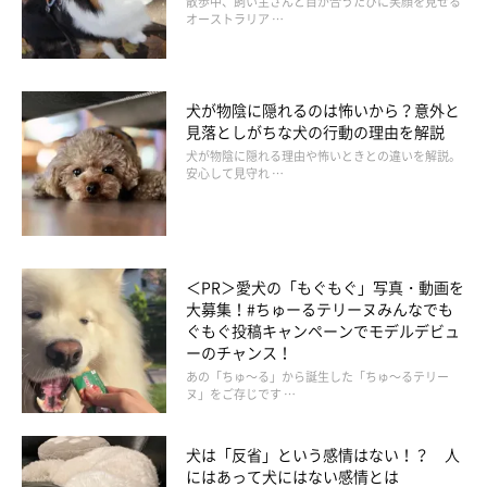
散歩中、飼い主さんと目が合うたびに笑顔を見せる
オーストラリア …
犬が物陰に隠れるのは怖いから？意外と
見落としがちな犬の行動の理由を解説
犬が物陰に隠れる理由や怖いときとの違いを解説。
安心して見守れ …
＜PR＞愛犬の「もぐもぐ」写真・動画を
秋に未病があらわれやすい原因2：秋特有の
大募集！#ちゅーるテリーヌみんなでも
ぐもぐ投稿キャンペーンでモデルデビュ
気候変化による免疫力の低下
ーのチャンス！
あの「ちゅ～る」から誕生した「ちゅ～るテリー
ヌ」をご存じです …
犬は「反省」という感情はない！？ 人
にはあって犬にはない感情とは