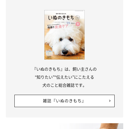
お話を伺った先生：畦元香月先生（「アニマルリハクリニックか
つき」院長 獣医師 国際中医師）
参考／「いぬのきもち」2025年9月号『夏の疲れをこじらせな
い！夏から秋の未病図鑑』
文／宮下早希
※写真はスマホアプリ「いぬ・ねこのきもち」で投稿されたもの
です。
※記事と写真に関連性がない場合もあります。
『いぬのきもち』は、飼い主さんの
“知りたい”“伝えたい”にこたえる
犬のこと総合雑誌です。
雑誌『いぬのきもち』