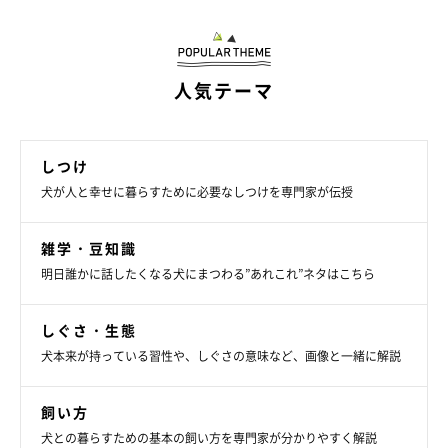
悪いという未病の症状が出やすくなります。
人気テーマ
朝晩の冷え込みや長雨が体の負担に
日中は夏日でも、朝晩は冷えて一日のなかで寒暖差がある秋は、
しつけ
自律神経が乱れて免疫力が下がりやすい時季です。台風や長雨な
犬が人と幸せに暮らすために必要なしつけを専門家が伝授
ど低気圧の影響を受けて、体調に変化が出る犬もいます。
雑学・豆知識
明日誰かに話したくなる犬にまつわる”あれこれ”ネタはこちら
しぐさ・生態
犬本来が持っている習性や、しぐさの意味など、画像と一緒に解説
飼い方
犬との暮らすための基本の飼い方を専門家が分かりやすく解説