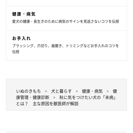
健康・病気
愛犬の健康・長生きのために病気のサインを見逃さないコツを伝授
お手入れ
ブラッシング、爪切り、歯磨き、トリミングなどお手入れのコツを
乾燥による皮膚や呼吸器のトラブルが出やすい
伝授
乾燥すると体の水分が不足し、免疫機能が低下します。とくに皮
膚は影響を受けやすく、乾燥した空気に花粉やホコリが加わっ
て、トラブルを起こしやすいです。呼吸器に持病がある犬も、症
いぬのきもち
犬と暮らす
健康・病気
健
状の変化や再発を起こしやすい時季です。
康管理・健康診断
秋に気をつけたい犬の「未病」
とは？ 主な原因を獣医師が解説
愛犬と日々過ごしている飼い主さんが「いつもと違うな」と感じ
たら、それが愛犬にとっての未病といえます。未病に気づいて早
めに対処し、愛犬が病気になることを防ぎましょう。