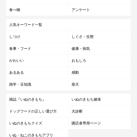
食べ物
アンケート
人気キーワード一覧
しつけ
しぐさ・生態
食事・フード
健康・病気
かわいい
おもしろ
あるある
感動
雑学・豆知識
柴犬
雑誌『いぬのきもち』
いぬのきもち健保
ドッグフードの正しい選び方
犬診断
いぬのきもちクイズ
購読者専用ページ
いぬ・ねこのきもちアプリ