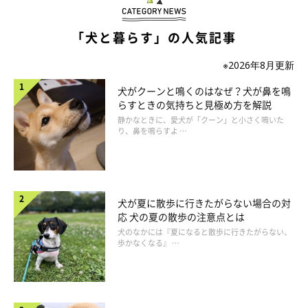
いぬのきもち投稿写真ギャラリー
「犬と暮らす」の人気記事
日中の厳しい暑さと熱帯夜が連日続く夏は、一日の大半をエアコ
※2026年8月更新
ンの効いた室内で過ごす犬も多いでしょう。すると、体の冷え
犬がクーンと鳴くのはなぜ？犬が鼻を鳴
や、室温と外気温との激しい差、運動不足によって免疫力は低
らすときの気持ちと見極め方を解説
下。その状態で秋に突入すると、さらに体はダメージを受けてし
静かなときに、愛犬が「クーン」と小さく鳴いた
まうのです。
り、鼻を鳴らすよ …
体の冷えによって胃腸の働きが弱まり、消化吸収力が低
下する
犬が夏に散歩に行きたがらない場合の対
応 犬の夏の散歩の注意点とは
犬のなかには『夏になると散歩に行きたがらない、
エアコンの冷たい空気が部屋の下部にたまり、思いのほか犬の体
歩かなくなる』 …
が冷えることも。冷えが体の免疫力を落として胃腸の働きがさら
に低下し、おなかの調子の悪さや食欲の低下につながります。ま
た、消化吸収力も弱まり、元気がなくなることもあります。