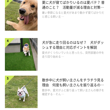
夏に犬が寝てばかりいるのは夏バテ？ 普
通のこと？ 活動量が減る理由と対策と
は
暑い季節になると愛犬があまり動かず寝てばかりだ
と感じる飼い主 …
犬が急に走り回るのはなぜ？ 犬がダッ
シュする理由と対応ポイントを解説
愛犬がくつろいでいたと思ったら、突然部屋の中を
走り回り始める …
散歩中に犬が飼い主さんをチラチラ見る
理由 何度も飼い主さんを振り返るのは
なぜ？
散歩中、愛犬がふと振り返って飼い主さんの様子を
夏場の運動不足で体が動かしにくくなり代謝が落ちる
確認する…そん …
暑さを避けて散歩する夏は、運動不足になり筋力が衰えやすくな