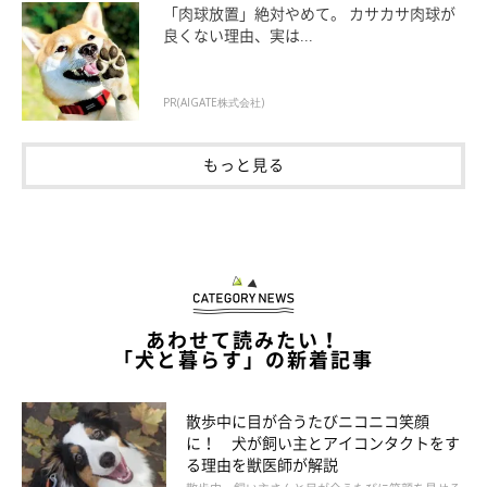
「肉球放置」絶対やめて。 カサカサ肉球が
ります。筋肉がやせて硬くなると、関節の可動域が狭くなり、足
良くない理由、実は...
取りも重くなりがちです。筋肉量が減って代謝が落ちると、免疫
力も下がることに。
PR(AIGATE株式会社)
急激な温度変化によって自律神経が乱れ、心身に不調が
もっと見る
出る
室温と外気温との激しい気温差に体がついていけず、自律神経が
乱れやすい状態に。免疫力が低下し、それによって食欲低下や元
気がない、おなかの調子が悪いなど、さまざまな不調につながり
あわせて読みたい！
ます。
「犬と暮らす」の新着記事
散歩中に目が合うたびニコニコ笑顔
に！ 犬が飼い主とアイコンタクトをす
る理由を獣医師が解説