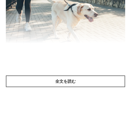
Strelciuc Dumitru/gettyimages
マダニはダニの仲間で、大きさは約3mmです。
全文を読む
マダニはさまざまな病原体を媒介していることで知られており、
犬がマダニに吸血されると、マダニがもっているバベシア症やラ
イム病、重症熱性血小板減少症候群（SFTS）などの病気に感染
するおそれがあります。その中でも、SFTSは犬のオシッコや唾
液などを通して人にも感染し、最悪の場合死に至ることも。