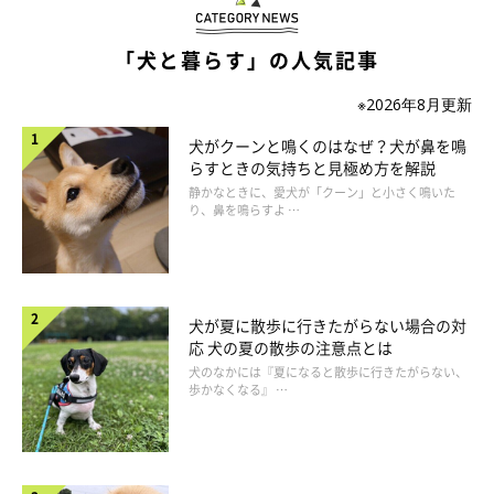
「犬と暮らす」の人気記事
※2026年8月更新
犬がクーンと鳴くのはなぜ？犬が鼻を鳴
らすときの気持ちと見極め方を解説
静かなときに、愛犬が「クーン」と小さく鳴いた
MASAHIKO NARAGAKI/gettyimages
り、鼻を鳴らすよ …
ムカデは大きさが80～150mmと大きめで、4～10月頃活発に動き
回ります。
ムカデは、自分の身を守るために毒ヅメで相手をかむことがあ
犬が夏に散歩に行きたがらない場合の対
り、犬の場合は気付かずに踏んでしまって肉球をかまれたり、鼻
応 犬の夏の散歩の注意点とは
犬のなかには『夏になると散歩に行きたがらない、
先を近づけて顔をかまれたりすることが多いようです。
歩かなくなる』 …
かまれると痛みが出たり、かまれた場所が赤く腫れたりします。
ムカデは、湿気があって暗く狭いところを好むため、主に植木