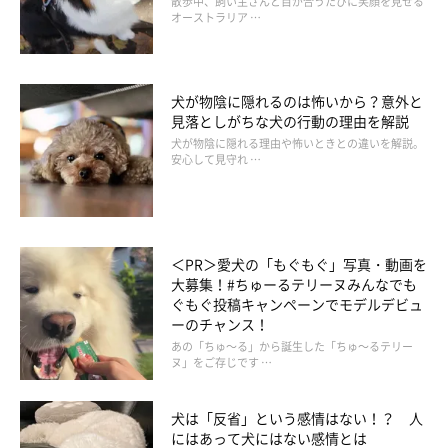
散歩中、飼い主さんと目が合うたびに笑顔を見せる
オーストラリア …
～4mm程度の大きさをしており、成虫が活動するのは6～9月頃
です。
アブもブヨも、産卵時の栄養補給のためにメスのみが吸血を行い
犬が物陰に隠れるのは怖いから？意外と
ます。顎を使って皮膚をかみちぎり、流れてきた血を吸いとるた
見落としがちな犬の行動の理由を解説
め、アブやブヨにかまれると痛みがあり、かまれた場所が腫れあ
犬が物陰に隠れる理由や怖いときとの違いを解説。
がることもあるようです。
安心して見守れ …
アブやブヨは、水辺や自然豊かな場所に生息しています。朝方や
夕方によく活動し、栄養補給のために積極的にかみにくるので、
＜PR＞愛犬の「もぐもぐ」写真・動画を
水辺などに出かける際は、犬用の虫よけグッズを活用するといい
大募集！#ちゅーるテリーヌみんなでも
でしょう。
ぐもぐ投稿キャンペーンでモデルデビュ
ーのチャンス！
あの「ちゅ～る」から誕生した「ちゅ～るテリー
ご紹介した虫に噛まれると、痛みや腫れを引き起こすだけでな
ヌ」をご存じです …
く、虫が媒介する病気に感染するおそれもあります。散歩などで
屋外に出る際は、あらかじめできる限りの虫対策を行っておくと
犬は「反省」という感情はない！？ 人
にはあって犬にはない感情とは
安心ですね。