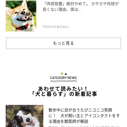
「肉球放置」絶対やめて。 カサカサ肉球が
皮膚をかみちぎってくる「アブ・ブヨ（ブ
良くない理由、実は...
ユ）」
PR(AIGATE株式会社)
もっと見る
あわせて読みたい！
「犬と暮らす」の新着記事
散歩中に目が合うたびニコニコ笑顔
alexei_tm/gettyimages
に！ 犬が飼い主とアイコンタクトをす
る理由を獣医師が解説
アブやブヨ（ブユ）はハエの仲間で、アブは7～30mm、ブヨは2