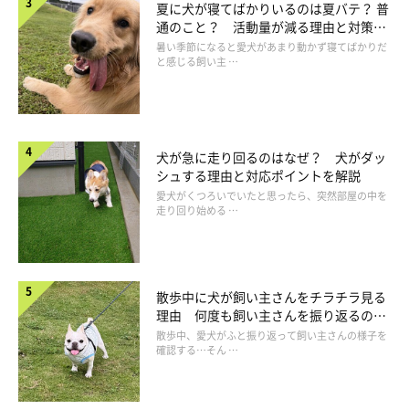
鉢、石、落ち葉などの下に生息しています。散歩中は、愛犬がそ
夏に犬が寝てばかりいるのは夏バテ？ 普
通のこと？ 活動量が減る理由と対策と
ういった場所に顔を入れることがないよう、気を付けてあげまし
は
暑い季節になると愛犬があまり動かず寝てばかりだ
ょう。
と感じる飼い主 …
犬が急に走り回るのはなぜ？ 犬がダッ
シュする理由と対応ポイントを解説
愛犬がくつろいでいたと思ったら、突然部屋の中を
走り回り始める …
散歩中に犬が飼い主さんをチラチラ見る
理由 何度も飼い主さんを振り返るのは
なぜ？
散歩中、愛犬がふと振り返って飼い主さんの様子を
確認する…そん …