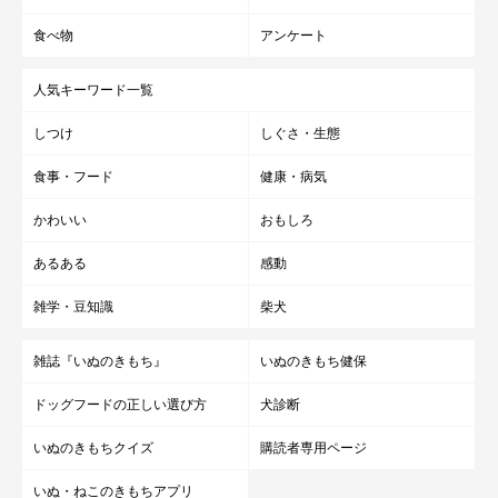
食べ物
アンケート
人気キーワード一覧
しつけ
しぐさ・生態
食事・フード
健康・病気
かわいい
おもしろ
あるある
感動
雑学・豆知識
柴犬
雑誌『いぬのきもち』
いぬのきもち健保
ドッグフードの正しい選び方
犬診断
いぬのきもちクイズ
購読者専用ページ
いぬ・ねこのきもちアプリ