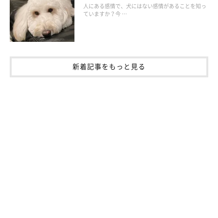
人にある感情で、犬にはない感情があることを知っ
ていますか？今 …
お話を伺った先生／野矢雅彦先生（ノヤ動物病院院長）
参考／「いぬのきもち」2024年7月号『愛犬を身近な虫の害から
守ろう 徹底攻略！犬を咬む虫・刺す虫』
新着記事をもっと見る
文／東里奈
※記事と写真に関連性がない場合もあります。