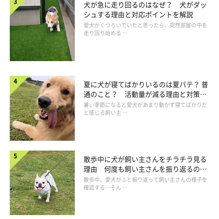
犬が急に走り回るのはなぜ？ 犬がダッ
シュする理由と対応ポイントを解説
愛犬がくつろいでいたと思ったら、突然部屋の中を
走り回り始める …
愛犬の災害用常備品②最悪の場合に備えて
夏に犬が寝てばかりいるのは夏バテ？ 普
通のこと？ 活動量が減る理由と対策と
は
暑い季節になると愛犬があまり動かず寝てばかりだ
と感じる飼い主 …
散歩中に犬が飼い主さんをチラチラ見る
理由 何度も飼い主さんを振り返るのは
なぜ？
散歩中、愛犬がふと振り返って飼い主さんの様子を
確認する…そん …