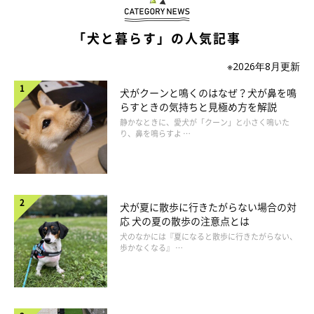
リードや首輪、ハーネスなどはいつも使っているものとは別に常
「犬と暮らす」の人気記事
備するのがおすすめです。ほかにも、お散歩のときに使用するウ
ンチ袋を最低でも3日分は常備しておきましょう。リードを一時
※2026年8月更新
的にどこかにつなぐカラビナ（金属リング）もあると役立ちま
犬がクーンと鳴くのはなぜ？犬が鼻を鳴
す。
らすときの気持ちと見極め方を解説
静かなときに、愛犬が「クーン」と小さく鳴いた
り、鼻を鳴らすよ …
犬が夏に散歩に行きたがらない場合の対
応 犬の夏の散歩の注意点とは
犬のなかには『夏になると散歩に行きたがらない、
歩かなくなる』 …