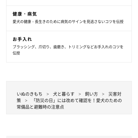
健康・病気
愛犬の健康・長生きのために病気のサインを見逃さないコツを伝授
お手入れ
いぬのきもち投稿写真ギャラリー
ブラッシング、爪切り、歯磨き、トリミングなどお手入れのコツを
伝授
災害時、飼い主さんと愛犬が離れ離れになってしまうと、愛犬は
負傷や衰弱、死亡のおそれがあります。避難ルートの確保のため
に玄関や窓を開けるときは、愛犬をクレートに入れたり、リード
を付けてつないだりして脱走を予防しましょう。そして、避難す
いぬのきもち
犬と暮らす
飼い方
災害対
る際は、クレートに入れて運ぶか、飼い主さんの腰にリードを装
策
「防災の日」には改めて確認を！愛犬のための
着するなどして、愛犬を絶対に離さないように心がけてくださ
常備品と避難時の注意点
い。