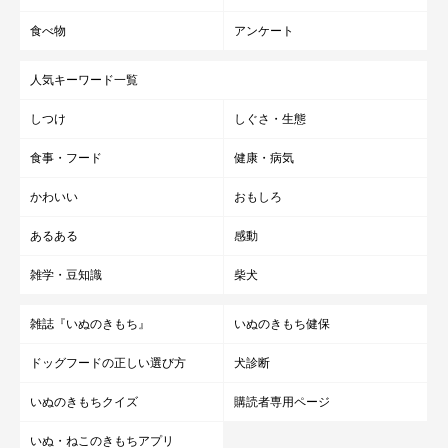
食べ物
アンケート
人気キーワード一覧
しつけ
しぐさ・生態
食事・フード
健康・病気
かわいい
おもしろ
あるある
感動
雑学・豆知識
柴犬
雑誌『いぬのきもち』
いぬのきもち健保
ドッグフードの正しい選び方
犬診断
いぬのきもちクイズ
購読者専用ページ
いぬ・ねこのきもちアプリ