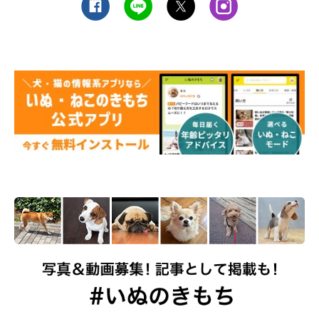
確認やルール作りをしましょう。ふだんの生活と同じように、他
の人に迷惑をかけないことがもっとも大切です。避難生活では、
吠えや排泄物によるニオイなどのトラブル、抜け毛などに注意し
てルール作りをするとよいでしょう。
災害発生時、飼い主さんと愛犬がともに安全に避難できるよう
に、「防災の日」を迎えるいまだからこそ、常備品や注意事項な
どを見直してみてはいかがでしょうか。
参考／「いぬのきもち」2018年4月号『愛犬の命を守るために知
っておきたい！もしものときに役立つ防災準備』（監修：ヤマザ
キ学園大学動物看護学部講師 危機管理学修士 認定動物看護師 福
山貴昭先生）
文／hasebe
※写真はスマホアプリ「まいにちのいぬ・ねこのきもち」で投稿
されたものです。