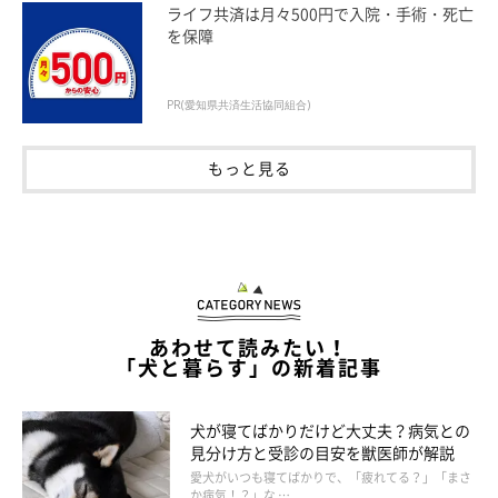
ライフ共済は月々500円で入院・手術・死亡
を保障
いぬのきもち投稿写真ギャラリー
PR(愛知県共済生活協同組合)
飼い主さんと写っている写真や名札
もっと見る
愛犬が迷子になってしまったときの捜索用や、愛犬が保護されて
返還を受ける際の証明に使用するため、愛犬と飼い主さんがいっ
しょに写っている写真を用意しておきましょう。名札は鑑札とは
別に複数用意し、愛犬の名前と飼い主さんの携帯電話の番号を明
記しておいてください。また、避難先の場所を追記する油性ペン
も常備しておくと便利です。
あわせて読みたい！
「犬と暮らす」の新着記事
犬が寝てばかりだけど大丈夫？病気との
見分け方と受診の目安を獣医師が解説
愛犬がいつも寝てばかりで、「疲れてる？」「まさ
か病気！？」な …