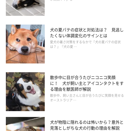
犬の夏バテの症状と対処法は？ 見逃し
たくない体調変化のサインとは
愛犬の暑さ対策をするなかで『犬の夏バテの症状
は？ 』『犬の夏 …
ワクチン証明書なども重要
散歩中に目が合うたびニコニコ笑顔
に！ 犬が飼い主とアイコンタクトをす
る理由を獣医師が解説
このほか、ワクチン証明書や狂犬病予防注射済票も重要な常備品
散歩中、飼い主さんと目が合うたびに笑顔を見せる
オーストラリア …
です。また、軍手があると安全に作業ができるので常備しておく
とよいでしょう。
犬が物陰に隠れるのは怖いから？意外と
では、避難時にはどのようなことに注意すればよいでしょうか。
見落としがちな犬の行動の理由を解説