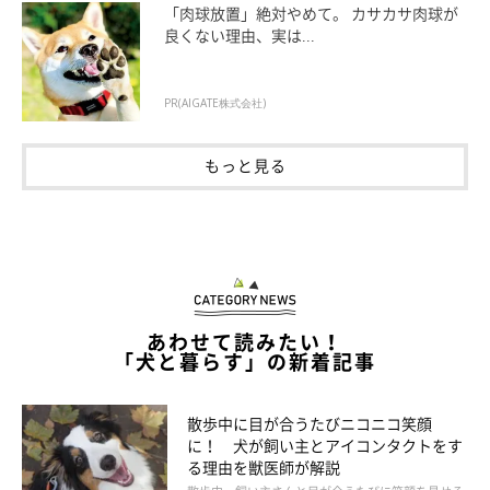
「肉球放置」絶対やめて。 カサカサ肉球が
きつね顔の柴犬とは？
良くない理由、実は...
きつね顔の柴犬は、面長でシャープな顔立ちをしているのが特徴
PR(AIGATE株式会社)
です。可愛らしい印象のたぬき顔の柴犬とは対照的で、ワイルド
な印象が強くなることも。大きな歯やスラリと引き締まった体型
もっと見る
は、どこかオオカミに似ていると感じる人も少なくありません。
きつね顔の柴犬は歴史が古く、縄文時代の遺跡からよく似た骨格
が見つかったことから、「縄文柴犬」とも呼ばれています。ま
た、地柴の中では「信州柴犬」が、きつね顔をしていることが多
あわせて読みたい！
いようです。
「犬と暮らす」の新着記事
散歩中に目が合うたびニコニコ笑顔
に！ 犬が飼い主とアイコンタクトをす
る理由を獣医師が解説