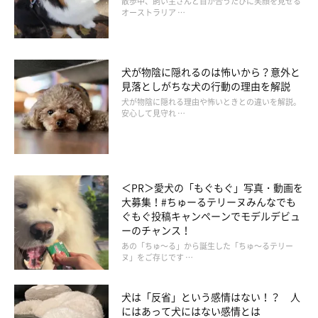
散歩中、飼い主さんと目が合うたびに笑顔を見せる
オーストラリア …
犬が物陰に隠れるのは怖いから？意外と
見落としがちな犬の行動の理由を解説
犬が物陰に隠れる理由や怖いときとの違いを解説。
安心して見守れ …
きつね顔の柴犬の見分けポイント
＜PR＞愛犬の「もぐもぐ」写真・動画を
大募集！#ちゅーるテリーヌみんなでも
ぐもぐ投稿キャンペーンでモデルデビュ
ーのチャンス！
・面長な輪郭をしている
あの「ちゅ～る」から誕生した「ちゅ～るテリー
・額が浅い
ヌ」をご存じです …
・歯がオオカミのように大きくワイルドな印象
・細身で引き締まった体型
犬は「反省」という感情はない！？ 人
にはあって犬にはない感情とは