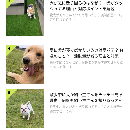
犬が急に走り回るのはなぜ？ 犬がダッ
シュする理由と対応ポイントを解説
愛犬がくつろいでいたと思ったら、突然部屋の中を
走り回り始める …
夏に犬が寝てばかりいるのは夏バテ？ 普
通のこと？ 活動量が減る理由と対策と
は
暑い季節になると愛犬があまり動かず寝てばかりだ
と感じる飼い主 …
散歩中に犬が飼い主さんをチラチラ見る
理由 何度も飼い主さんを振り返るのは
なぜ？
散歩中、愛犬がふと振り返って飼い主さんの様子を
確認する…そん …