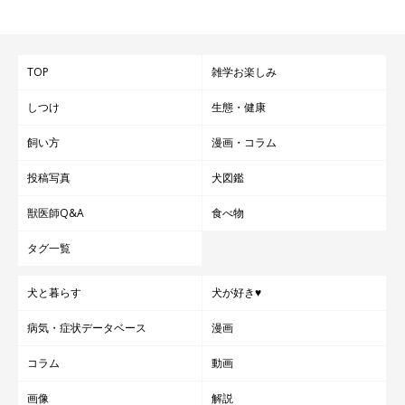
TOP
雑学お楽しみ
しつけ
生態・健康
「丸くて可愛い」というコメントが多数！
飼い方
漫画・コラム
投稿写真
犬図鑑
上記以外にも、数多くのコメントをいただきましたが、とくに
「丸くて可愛い」「可愛い系の顔が好き」「優しそう」といった
獣医師Q&A
食べ物
コメントが目立ちました。たぬき顔の柴犬派のみなさんは、愛嬌
タグ一覧
があり、どこか親しみやすい雰囲気の柴犬に魅力を感じるのかも
しれませんね。
犬と暮らす
犬が好き♥
病気・症状データベース
漫画
では、きつね顔の柴犬を選んだみなさんの理由も見ていきましょ
コラム
動画
う！
画像
解説