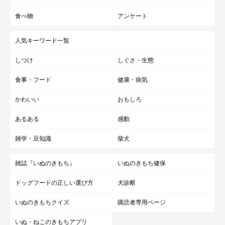
食べ物
アンケート
人気キーワード一覧
しつけ
しぐさ・生態
食事・フード
健康・病気
かわいい
おもしろ
あるある
感動
雑学・豆知識
柴犬
雑誌『いぬのきもち』
いぬのきもち健保
ドッグフードの正しい選び方
犬診断
「きつね顔」が好きな理由とは？
いぬのきもちクイズ
購読者専用ページ
いぬ・ねこのきもちアプリ