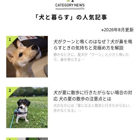
「犬と暮らす」の人気記事
※2026年8月更新
犬がクーンと鳴くのはなぜ？犬が鼻を鳴
らすときの気持ちと見極め方を解説
静かなときに、愛犬が「クーン」と小さく鳴いた
り、鼻を鳴らすよ …
犬が夏に散歩に行きたがらない場合の対
応 犬の夏の散歩の注意点とは
犬のなかには『夏になると散歩に行きたがらない、
歩かなくなる』 …
「きつね顔」の柴犬の特徴や見分けるポイン
ト