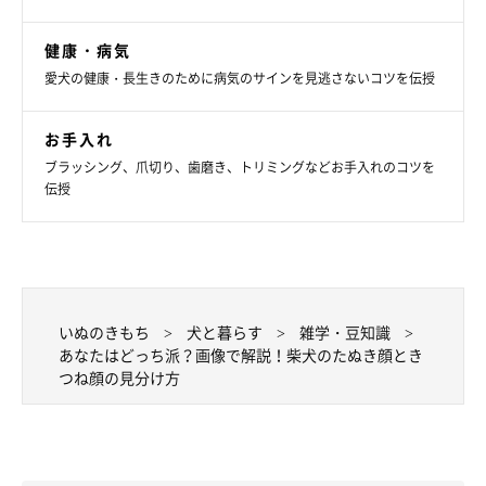
健康・病気
愛犬の健康・長生きのために病気のサインを見逃さないコツを伝授
お手入れ
「いぬのきもちアプリ」では、ユーザーのみなさん（373名）を
ブラッシング、爪切り、歯磨き、トリミングなどお手入れのコツを
伝授
対象に、たぬき顔ときつね顔の柴犬に関するアンケートを実施
し、どちらが好みかを調査しました！
アンケートでは、たぬき顔が人気という結果に
いぬのきもち
犬と暮らす
雑学・豆知識
あなたはどっち派？画像で解説！柴犬のたぬき顔とき
「たぬき顔の柴犬ときつね顔の柴犬、どちらが好みですか？」と
つね顔の見分け方
たずねたところ、231名が「たぬき顔の柴犬」と回答。「きつね
顔の柴犬」と回答したのは120名で、「その他」が22名でした。
全体の約60％の人がたぬき顔を選んだのには、どのような理由が