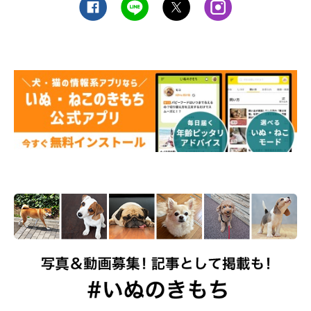
アンケートによせられたコメント
「ほっそり顔よりぽっちゃり顔の方が可愛いから。」
（カ
ラヤンさん／愛犬 ゴールデン・レトリーバー シェリーち
ゃん）
「綺麗な顔より愛嬌のある方が好きなので。」
（アッシュ
さん／愛犬 シー・ズー ナルちゃん）
「優しそうな顔で可愛い。たぬき顔の柴犬の少し情けない
顔が好きなので。」
（まめぷむさん／愛犬 柴犬 豆の助ち