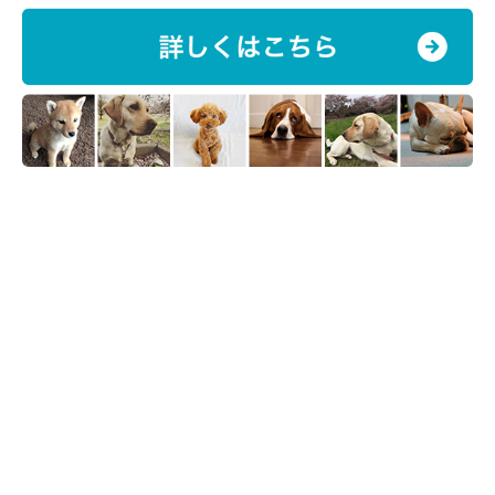
ゃん）
「ハンサム君や美人さんより愛嬌のある可愛いタイプが好
きです。一番気になるのは目。目がクリッてしているコが
好きです。」
（tantanさん／愛犬 チワワ kyuuちゃん）
「お顔の輪郭が丸い方が柔らかい雰囲気が出るからです！
でもきつね顔の柴ちゃんも凛としててすてきだと思いま
す！」
（まゆおさん／愛犬 プードル ももちゃん）