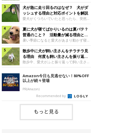
さんもいるかもしれません。今回は、犬が
らない、歩かなくなる』『暑い季節は散歩
クーンと鳴く理由や鼻鳴らしの背景、見極
犬が急に走り回るのはなぜ？ 犬がダ
の気配を察すると涼しい部屋から出ようと
め方と対応のポイントなどについて、いぬ
しない』など散歩に行きたがらないコもい
ッシュする理由と対応ポイントを解説
のきもち獣医師相談室の原 駿太朗先生に
るようです。愛犬の運動をさせてあげたい
愛犬がくつろいでいたと思ったら、突然部
伺いました。クーンと鳴くのはどんな気持
のに、散歩に行きたがらない。このような
屋の中を走り回り始める――そんな様子に
ち？いぬのきもち投稿写真ギャラリー犬が
場合はどう対応すればよいのでしょうか？
夏に犬が寝てばかりいるのは夏バテ？
驚いたことはありませんか？ 急な動きに
クーンと小さく鳴くときは、何らかの感情
「愛犬が夏に散歩に行きたがらない場合の
「何が起きているの？」と戸惑う飼い主さ
普通のこと？ 活動量が減る理由と対
を伝えようとしている場合があると考えら
対応」について、いぬのきもち獣医師相談
んも多いでしょう。落ち着いていたはずな
策とは
暑い季節になると愛犬があまり動かず寝て
れています。大
室の白山さとこ先生に聞きました。Q.夏に
のに、急にスイッチが入ったように見える
ばかりだと感じる飼い主さんはいません
犬の散歩に行くときの注意点は？ いぬの
と不安になることもあります。今回は、犬
散歩中に犬が飼い主さんをチラチラ見
か？その様子に、愛犬が夏バテで疲れてい
きもち投稿写真ギャラリーーー夏に愛犬と
が急に走り回る理由や見極め方などについ
るのか、元気がないのかなど不安に感じる
る理由 何度も飼い主さんを振り返る
散歩に行くときは、どのようなことに注意
て、いぬのきもち獣医師相談室の岡本りさ
方もいるのではないかと思います。 で
のはなぜ？
散歩中、愛犬がふと振り返って飼い主さん
をするとよい
先生に伺いました。犬が急に走り回るのは
は、犬が寝てばかりいるときに対処が必要
の様子を確認する…そんな場面に心当たり
よくある行動？いぬのきもち投稿写真ギャ
かを見極める方法はあるのでしょうか？
はありませんか？ 何度もチラチラ見られ
Amazon今日も見逃せない！80%OFF
ラリー犬が突然走り回る行動は、必ずしも
「犬の活動量が夏に減る理由と対策」につ
ると、「何か気になることがあるの？」
以上が続々登場
珍しいものではないと考えられています。
いて、いぬのきもち獣医師相談室の山口み
「ちゃんと歩けているかな」と不安になる
体にたまったエ
き先生に話を聞きました。Q. 夏に犬の活
ことがあるかもしれません。愛犬が歩きな
PR(Amazon)
動量が減る理由は？ いぬのきもち投稿写
がら飼い主さんを振り返るしぐさには、ど
Recommended by
真ギャラリーーー夏に愛犬の活動量が減る
んな気持ちが隠れているのでしょうか。今
と感じる飼い主さんもいるようです。理由
回は、犬が散歩中に飼い主さんを確認する
としてどのようなこ
理由や注意すべきサインの見極めかた、対
もっと見る
応のポイントなどについて、いぬのきもち
獣医師相談室の原 駿太朗先生に伺いまし
た。振り返るのは「確認」や「安心」のサ
イン？いぬのきも