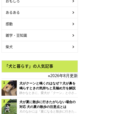
おもしろ
あるある
感動
雑学・豆知識
柴犬
「犬と暮らす」の人気記事
※2026年8月更新
犬がクーンと鳴くのはなぜ？犬が鼻を
鳴らすときの気持ちと見極め方を解説
静かなときに、愛犬が「クーン」と小さく
鳴いたり、鼻を鳴らすような音を出したり
犬が夏に散歩に行きたがらない場合の
することはありませんか？ 大きく吠える
わけではない分、「不安なの？それとも何
対応 犬の夏の散歩の注意点とは
かお願いしているの？」と気になる飼い主
犬のなかには『夏になると散歩に行きたが