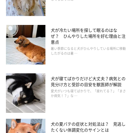
犬が冷たい場所を探して眠るのはな
ぜ？ ひんやりした場所を好む理由と注
意点
暑い季節になると犬がひんやりしている場所に移動
したがるのは暑 …
犬が寝てばかりだけど大丈夫？病気との
見分け方と受診の目安を獣医師が解説
愛犬がいつも寝てばかりで、「疲れてる？」「まさ
か病気！？」な …
いぬのきもち投稿写真ギャラリー
犬の夏バテの症状と対処法は？ 見逃し
たくない体調変化のサインとは