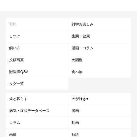
ちなみに、抜け毛が少ない犬種は、多い犬種に比べると雑菌の繁
殖が少ないため、体臭も少ないといわれます。とはいえ、抜け毛
TOP
雑学お楽しみ
の量と同様、体臭にも個体差があり、口臭や耳、肛門嚢や排泄物
などのニオイも関係してくるため、まったくニオイのしない犬種
しつけ
生態・健康
はいません。
飼い方
漫画・コラム
抜け毛も体臭も飼い主さんの日々のお手入れによって、ある程度
投稿写真
犬図鑑
は軽減することができますので、しっかりと対策してあげましょ
獣医師Q&A
食べ物
う！
タグ一覧
いぬのきもち WEB MAGAZINE｜意外な人気犬種も！ 抜け毛が
犬と暮らす
犬が好き♥
多い犬・少ない犬は？
病気・症状データベース
漫画
参考／「いぬのきもち」WEB MAGAZINE『意外な人気犬種も！
コラム
動画
抜け毛が多い犬・少ない犬は？』（監修：いぬのきもち・ねこの
画像
解説