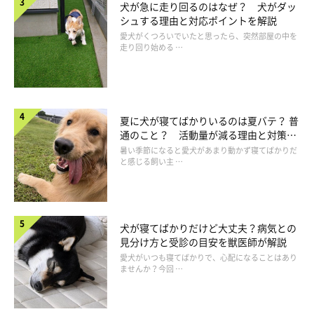
いぬのきもち投稿写真ギャラリー
犬が急に走り回るのはなぜ？ 犬がダッ
シュする理由と対応ポイントを解説
愛犬がくつろいでいたと思ったら、突然部屋の中を
犬種や個体によって違いはありますが、犬も人と同じように「毛
走り回り始める …
周期」、つまり毛の発育から脱毛の周期があるため、抜け毛のな
い犬はほぼいません。
そして、犬にはこの毛周期のほかにも、春と秋の年2回
「換毛
夏に犬が寝てばかりいるのは夏バテ？ 普
通のこと？ 活動量が減る理由と対策と
期」
と呼ばれる、被毛が大量に抜け変わる時期があります。この
は
暑い季節になると愛犬があまり動かず寝てばかりだ
換毛期で抜ける被毛は、アンダーコート。前述通り、アンダーコ
と感じる飼い主 …
ートは体温を調節する働きをしているため、気温の変化に応じて
抜け変わる必要があるのです。
犬が寝てばかりだけど大丈夫？病気との
見分け方と受診の目安を獣医師が解説
愛犬がいつも寝てばかりで、心配になることはあり
ませんか？今回 …