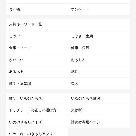
きもち獣医師相談室 担当獣医師）
食べ物
アンケート
文／ハセベサチコ
※写真はスマホアプリ「いぬ・ねこのきもち」で投稿されたもの
人気キーワード一覧
です。
※記事と写真に関連性はありませんので予めご了承ください。
しつけ
しぐさ・生態
食事・フード
健康・病気
かわいい
おもしろ
あるある
感動
雑学・豆知識
柴犬
雑誌『いぬのきもち』
いぬのきもち健保
ドッグフードの正しい選び方
犬診断
いぬのきもちクイズ
購読者専用ページ
いぬ・ねこのきもちアプリ