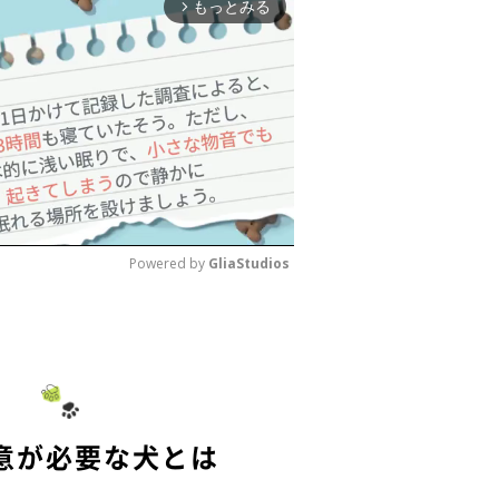
もっとみる
arrow_forward_ios
Powered by 
GliaStudios
M
u
t
e
意が必要な犬とは