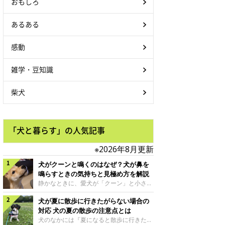
おもしろ
あるある
感動
雑学・豆知識
柴犬
「犬と暮らす」の人気記事
※2026年8月更新
犬がクーンと鳴くのはなぜ？犬が鼻を
鳴らすときの気持ちと見極め方を解説
静かなときに、愛犬が「クーン」と小さく
鳴いたり、鼻を鳴らすような音を出したり
犬が夏に散歩に行きたがらない場合の
することはありませんか？ 大きく吠える
わけではない分、「不安なの？それとも何
対応 犬の夏の散歩の注意点とは
かお願いしているの？」と気になる飼い主
犬のなかには『夏になると散歩に行きたが