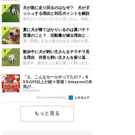
さんもいるかもしれません。今回は、犬が
らない、歩かなくなる』『暑い季節は散歩
クーンと鳴く理由や鼻鳴らしの背景、見極
犬が急に走り回るのはなぜ？ 犬がダ
の気配を察すると涼しい部屋から出ようと
め方と対応のポイントなどについて、いぬ
しない』など散歩に行きたがらないコもい
ッシュする理由と対応ポイントを解説
のきもち獣医師相談室の原 駿太朗先生に
るようです。愛犬の運動をさせてあげたい
愛犬がくつろいでいたと思ったら、突然部
伺いました。クーンと鳴くのはどんな気持
のに、散歩に行きたがらない。このような
屋の中を走り回り始める――そんな様子に
ち？いぬのきもち投稿写真ギャラリー犬が
場合はどう対応すればよいのでしょうか？
夏に犬が寝てばかりいるのは夏バテ？
驚いたことはありませんか？ 急な動きに
クーンと小さく鳴くときは、何らかの感情
「愛犬が夏に散歩に行きたがらない場合の
「何が起きているの？」と戸惑う飼い主さ
普通のこと？ 活動量が減る理由と対
を伝えようとしている場合があると考えら
対応」について、いぬのきもち獣医師相談
んも多いでしょう。落ち着いていたはずな
策とは
暑い季節になると愛犬があまり動かず寝て
れています。大
室の白山さとこ先生に聞きました。Q.夏に
のに、急にスイッチが入ったように見える
ばかりだと感じる飼い主さんはいません
犬の散歩に行くときの注意点は？ いぬの
と不安になることもあります。今回は、犬
散歩中に犬が飼い主さんをチラチラ見
か？その様子に、愛犬が夏バテで疲れてい
きもち投稿写真ギャラリーーー夏に愛犬と
が急に走り回る理由や見極め方などについ
るのか、元気がないのかなど不安に感じる
る理由 何度も飼い主さんを振り返る
散歩に行くときは、どのようなことに注意
て、いぬのきもち獣医師相談室の岡本りさ
方もいるのではないかと思います。 で
のはなぜ？
散歩中、愛犬がふと振り返って飼い主さん
をするとよい
先生に伺いました。犬が急に走り回るのは
は、犬が寝てばかりいるときに対処が必要
の様子を確認する…そんな場面に心当たり
よくある行動？いぬのきもち投稿写真ギャ
かを見極める方法はあるのでしょうか？
はありませんか？ 何度もチラチラ見られ
「え、こんなセールやってたの？」8
ラリー犬が突然走り回る行動は、必ずしも
「犬の活動量が夏に減る理由と対策」につ
ると、「何か気になることがあるの？」
0％OFF以上が続々登場！Amazonの本
珍しいものではないと考えられています。
いて、いぬのきもち獣医師相談室の山口み
「ちゃんと歩けているかな」と不安になる
気が...
体にたまったエ
き先生に話を聞きました。Q. 夏に犬の活
ことがあるかもしれません。愛犬が歩きな
PR(Amazon)
動量が減る理由は？ いぬのきもち投稿写
がら飼い主さんを振り返るしぐさには、ど
Recommended by
真ギャラリーーー夏に愛犬の活動量が減る
んな気持ちが隠れているのでしょうか。今
と感じる飼い主さんもいるようです。理由
回は、犬が散歩中に飼い主さんを確認する
としてどのようなこ
理由や注意すべきサインの見極めかた、対
もっと見る
応のポイントなどについて、いぬのきもち
獣医師相談室の原 駿太朗先生に伺いまし
た。振り返るのは「確認」や「安心」のサ
イン？いぬのきも