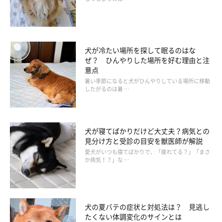
しかし、飼い主さんによっては「物で釣っている感じがする」
「ごほうびばかりで犬が太りそう」と考えて、ごほうびなしでし
つけをすることが。飼い主さんの、良かれと思っての行動です
が、犬にとっては迷惑な話です。飼い主さんが「いいこ」と言葉
犬が冷たい場所を探して眠るのはな
ぜ？ ひんやりした場所を好む理由と注
で伝えても、ごほうびがないと犬は褒められていると理解できま
意点
せん。
暑い季節になると犬がひんやりしている場所に移動
したがるのは暑 …
おやつを小さめに切って1日の摂取カロリーを守って与えていれ
ば、太る心配は要りません。ごほうびのおやつを与えながらしつ
犬が寝てばかりだけど大丈夫？病気との
けをした方が、飼い主さんも犬もストレスが溜まりにくいでしょ
見分け方と受診の目安を獣医師が解説
う。
愛犬がいつも寝てばかりで、「疲れてる？」「まさ
か病気！？」な …
飼い主さんがついやってしまいがちな、犬へのおせっかいをご紹
介しました。飼い主さんが犬を思って行動していても、犬は迷惑
に感じているかもしれません。ふだんのお世話を見直してみてく
犬の夏バテの症状と対処法は？ 見逃し
ださいね。
たくない体調変化のサインとは