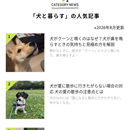
「犬と暮らす」の人気記事
いぬのきもち投稿写真ギャラリー
※2026年8月更新
犬がクーンと鳴くのはなぜ？犬が鼻を鳴
ドライブ中に犬を自由にさせたり、景色を見せたりするのはよく
らすときの気持ちと見極め方を解説
ありません。ドライブを楽しんでもらいたいという気持ちからな
静かなときに、愛犬が「クーン」と小さく鳴いた
り、鼻を鳴らすよ …
のでしょうが、クレートから出して自由にすると、万が一の際に
危険です。また、走行中に景色を見せるのは犬が酔う原因になっ
たり、車外の動くものに反応して吠える原因になってしまうこと
も。
犬が夏に散歩に行きたがらない場合の対
応 犬の夏の散歩の注意点とは
犬とドライブをするときは、クレートの中に入れてシートベルト
犬のなかには『夏になると散歩に行きたがらない、
歩かなくなる』 …
で固定するようにしましょう。クレートの中で静かに休んでいた
方が、犬にとって安全でいいドライブになります。