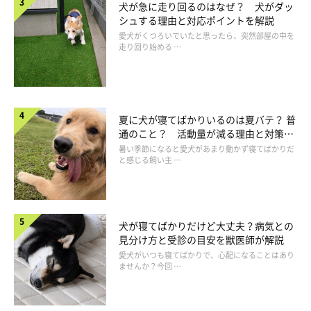
犬が急に走り回るのはなぜ？ 犬がダッ
シュする理由と対応ポイントを解説
愛犬がくつろいでいたと思ったら、突然部屋の中を
走り回り始める …
夏に犬が寝てばかりいるのは夏バテ？ 普
通のこと？ 活動量が減る理由と対策と
は
暑い季節になると愛犬があまり動かず寝てばかりだ
と感じる飼い主 …
犬が寝てばかりだけど大丈夫？病気との
見分け方と受診の目安を獣医師が解説
ごほうびなしでしつけをする
愛犬がいつも寝てばかりで、心配になることはあり
ませんか？今回 …