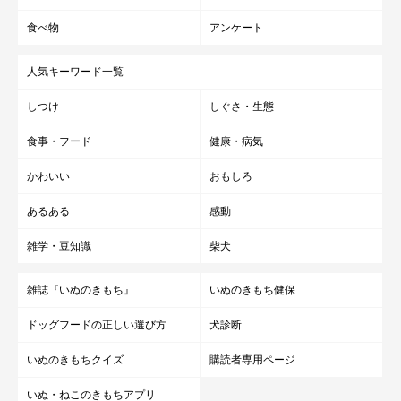
食べ物
アンケート
人気キーワード一覧
しつけ
しぐさ・生態
食事・フード
健康・病気
かわいい
おもしろ
あるある
感動
雑学・豆知識
柴犬
雑誌『いぬのきもち』
いぬのきもち健保
ドッグフードの正しい選び方
犬診断
いぬのきもちクイズ
購読者専用ページ
いぬ・ねこのきもちアプリ