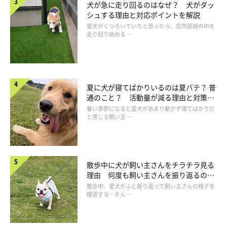
犬が急に走り回るのはなぜ？ 犬がダッ
シュする理由と対応ポイントを解説
愛犬がくつろいでいたと思ったら、突然部屋の中を
走り回り始める …
夏に犬が寝てばかりいるのは夏バテ？ 普
通のこと？ 活動量が減る理由と対策と
は
暑い季節になると愛犬があまり動かず寝てばかりだ
と感じる飼い主 …
エリザベスカラーの選び方
散歩中に犬が飼い主さんをチラチラ見る
理由 何度も飼い主さんを振り返るのは
なぜ？
散歩中、愛犬がふと振り返って飼い主さんの様子を
エリザベスカラーを選ぶ際は、カラーより鼻が出ていると体のさ
確認する…そん …
まざまな部位に口が届いてしまうため、犬の鼻がカラーから飛び
出ないサイズを選ぶとよいでしょう。首回りは指が２本入るくら