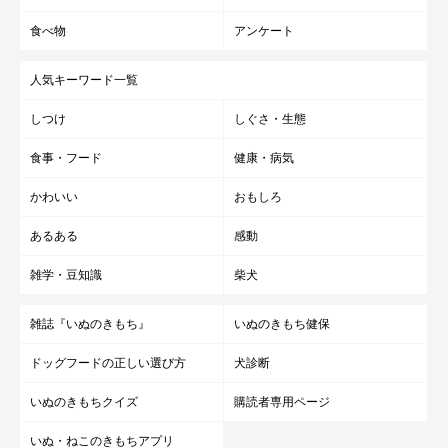
食べ物
アンケート
人気キーワード一覧
しつけ
しぐさ・生態
食事・フード
健康・病気
かわいい
おもしろ
あるある
感動
雑学・豆知識
柴犬
雑誌『いぬのきもち』
いぬのきもち健保
ドッグフードの正しい選び方
犬診断
いぬのきもちクイズ
購読者専用ページ
いぬ・ねこのきもちアプリ