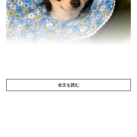
いぬのきもち投稿写真ギャラリー
全文を読む
エリザベスカラーは、手術や皮膚病、目の病気などで患部を舐め
る、噛む、掻くことで起こる刺激を防ぐためのものです。治療の
中で、患部を1日でも早く治すために、ある期間エリザベスカラ
ーが必要な場合があります。