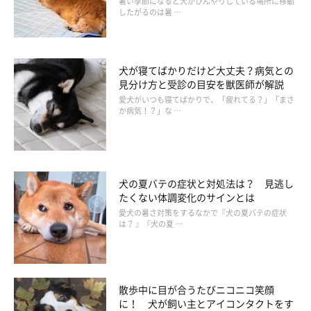
暑い季節になると犬がひんやりしている場所に移動
したがるのは暑 …
犬が寝てばかりだけど大丈夫？病気との
見分け方と受診の目安を獣医師が解説
愛犬がいつも寝てばかりで、「疲れてる？」「まさ
か病気！？」な …
「術後服」の使用が効果的な場合も
犬の夏バテの症状と対処法は？ 見逃し
たくない体調変化のサインとは
愛犬の暑さ対策をするなかで『犬の夏バテの症状
は？ 』『犬の夏 …
散歩中に目が合うたびニコニコ笑顔
に！ 犬が飼い主とアイコンタクトをす