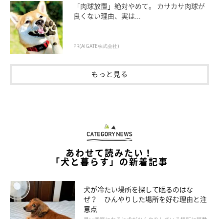
「肉球放置」絶対やめて。 カサカサ肉球が
いのサイズが目安です。
良くない理由、実は...
エリザベスカラーを着けると犬の視界が狭まり、物にぶつかって
PR(AIGATE株式会社)
しまうことはよくあります。色付きタイプの場合は、視界が余計
に狭く、ぶつかりやすくなるので、透明なタイプを選んであげる
もっと見る
とよいでしょう。
他にも、かかりつけの獣医師の了解が得られれば、柔らかい布製
のカラーなど、材質を変えてみるのもおすすめです。
あわせて読みたい！
「犬と暮らす」の新着記事
犬が冷たい場所を探して眠るのはな
ぜ？ ひんやりした場所を好む理由と注
意点