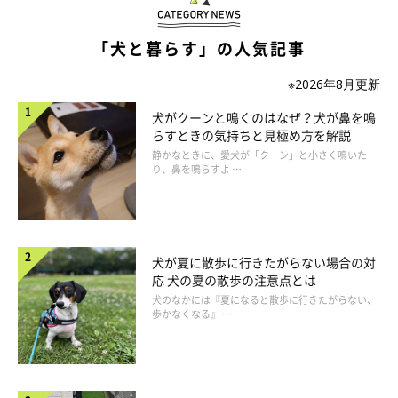
れることから、慣れていない犬は確かにストレスがかかるでしょ
う。
「犬と暮らす」の人気記事
※2026年8月更新
しかし、犬のストレスケアも大切ですが「かわいそうだから」と
いう理由でカラーを外してしまうと、手術の傷跡を舐めて傷口が
犬がクーンと鳴くのはなぜ？犬が鼻を鳴
らすときの気持ちと見極め方を解説
感染したり、治療中の部位が悪化することもあります。
静かなときに、愛犬が「クーン」と小さく鳴いた
り、鼻を鳴らすよ …
獣医師の指示でエリザベスカラーが必要な場合は、指示なく勝手
に外してしまうと治療が長引いてしまう可能性もあります。
犬が夏に散歩に行きたがらない場合の対
ストレスを減らすためには、食事介助/できるだけ出入り口を広
応 犬の夏の散歩の注意点とは
げる/階段は抱き上げるなどの補助/ぶつかりそうな物は置かない
犬のなかには『夏になると散歩に行きたがらない、
などを行い、環境を整えてあげてください。
歩かなくなる』 …