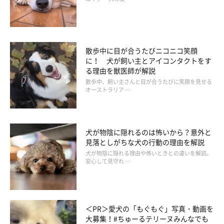
病」にも注意が必要です。歯みがきをしないで放っておくと、歯
が抜けたり、重症化して顔の一部に穴が開くなどの症状がみられ
ることが！
散歩中に目が合うたびニコニコ笑顔
に！ 犬が飼い主とアイコンタクトをす
オーラルケアは怠らず、歯垢や歯石が気になったら獣医師に相談
る理由を獣医師が解説
しましょう。
散歩中、飼い主さんと目が合うたびに笑顔を見せる
オーストラリア …
参考／いぬのきもち2015年11月号「犬の病気別 なりやすい年
齢ランキング」（監修：埼玉県日高市・ノヤ動物病院院長 野矢
犬が物陰に隠れるのは怖いから？意外と
雅彦先生）
見落としがちな犬の行動の理由を解説
撮影／殿村忠博、佐藤正之
犬が物陰に隠れる理由や怖いときとの違いを解説。
安心して見守れ …
文／melanie
※記事内の写真はイメージです。
＜PR＞愛犬の「もぐもぐ」写真・動画を
大募集！#ちゅーるテリーヌみんなでも