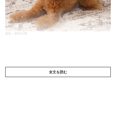
撮影／殿村忠博
トイ・プードルは活発で好奇心旺盛なコが多いので、床の上のも
のや散歩中に落ちているものを口にしてしまう傾向があります。
そのため、胃や腸の中に異物がとどまってしまう「胃・腸内異
物」という病気になりやすいです。
全文を読む
異物を飲み込んでしまったら、エックス線や超音波で確認し、内
視鏡で摘出を試みたり、必要であれば開腹手術をしたりして異物
を取り除くなど愛犬の体に負担をかけてしまうことも。
誤食や拾い食いをしないよう、ふだんからリードを短くもつなど