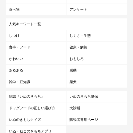
食べ物
アンケート
人気キーワード一覧
しつけ
しぐさ・生態
食事・フード
健康・病気
かわいい
おもしろ
あるある
感動
雑学・豆知識
柴犬
雑誌『いぬのきもち』
いぬのきもち健保
ドッグフードの正しい選び方
犬診断
いぬのきもちクイズ
購読者専用ページ
いぬ・ねこのきもちアプリ