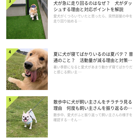
犬が急に走り回るのはなぜ？ 犬がダッ
シュする理由と対応ポイントを解説
愛犬がくつろいでいたと思ったら、突然部屋の中を
走り回り始める …
夏に犬が寝てばかりいるのは夏バテ？ 普
通のこと？ 活動量が減る理由と対策と
チワワは体が小さいから〇〇に気を付けて！
は
暑い季節になると愛犬があまり動かず寝てばかりだ
と感じる飼い主 …
散歩中に犬が飼い主さんをチラチラ見る
理由 何度も飼い主さんを振り返るのは
なぜ？
散歩中、愛犬がふと振り返って飼い主さんの様子を
確認する…そん …