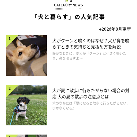
に遺伝的にかかりやすいとされています。アレルギーを引き起こ
すアレルゲンとなるのは食物や花粉など身近なものも多いので、
「犬と暮らす」の人気記事
かゆみが出ているようなら早めに獣医師に相談のうえ、原因を特
定しましょう。
※2026年8月更新
犬がクーンと鳴くのはなぜ？犬が鼻を鳴
また、柴は遺伝的に「緑内障」にもかかりやすいです。「緑内
らすときの気持ちと見極め方を解説
障」とは眼球の内側から強い圧力がかかり、激しい痛みを伴うう
静かなときに、愛犬が「クーン」と小さく鳴いた
り、鼻を鳴らすよ …
え、発症してから短時間で失明するといわれています。定期的に
眼圧検査を行うなどして早期発見に努めましょう。
犬が夏に散歩に行きたがらない場合の対
応 犬の夏の散歩の注意点とは
犬のなかには『夏になると散歩に行きたがらない、
歩かなくなる』 …