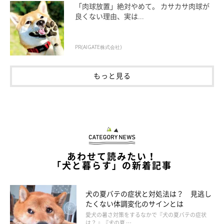
「肉球放置」絶対やめて。 カサカサ肉球が
良くない理由、実は...
PR(AIGATE株式会社)
もっと見る
撮影／佐藤正之
体が小さいチワワは、骨もかなり細く折れやすいです。ソファか
ら飛び降りただけでも「骨折」することもあるほど。骨折する
あわせて読みたい！
「犬と暮らす」の新着記事
と、痛みや患部の腫れ、歩き方の異常などがあらわれます。骨折
の状況によっては、長期にわたり治療が必要になることもあるの
で、骨に負担がかかることは避けて生活するように心がけて。
犬の夏バテの症状と対処法は？ 見逃し
たくない体調変化のサインとは
愛犬の暑さ対策をするなかで『犬の夏バテの症状
また歯が小さいため、歯垢や歯石が溜まりやすいので、「歯周
は？ 』『犬の夏 …