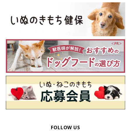
避難の際は、水、フード、ふだん使いの食器、トイレシーツ、防臭効果のあ
る袋、毛布を持参。毛布は、愛犬の居場所として敷くのに便利だったそう。
体育館に到着したＩさん。
犬を同行していいかどうかの確認はしませんでしたが、中には犬
といっしょに避難してきた人がたくさんいたそうです。
「愛犬は穏やかな性格で、緊張すると固まってしまうタイプだっ
たので、体育館でもおとなしくしてくれて助かりました。
ただ、興奮して落ち着かない犬は中に入らず、体育館の外の雨を
しのげる場所にいましたね」（Ｉさん）
幸い川は氾濫しなかったため、翌朝には帰宅することができたそ
うです。
FOLLOW US