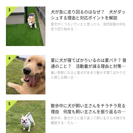
犬が急に走り回るのはなぜ？ 犬がダッ
シュする理由と対応ポイントを解説
備えておいてよかったこと「行き慣れたサロンへの連
愛犬がくつろいでいたと思ったら、突然部屋の中を
絡」
走り回り始める …
行きつけのドッグサロンに愛犬を預かってもらっていたため、片
づけに集中できたとUさん。
夏に犬が寝てばかりいるのは夏バテ？ 普
通のこと？ 活動量が減る理由と対策と
「愛犬はお店にもスタッフの方にも慣れていたので、安心できた
は
暑い季節になると愛犬があまり動かず寝てばかりだ
と感じる飼い主 …
と思います。
私も、よく知っているお店にお任せできて安心でした」
散歩中に犬が飼い主さんをチラチラ見る
理由 何度も飼い主さんを振り返るのは
なぜ？
散歩中、愛犬がふと振り返って飼い主さんの様子を
確認する…そん …