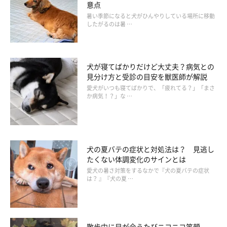
意点
暑い季節になると犬がひんやりしている場所に移動
したがるのは暑 …
犬が寝てばかりだけど大丈夫？病気との
見分け方と受診の目安を獣医師が解説
愛犬がいつも寝てばかりで、「疲れてる？」「まさ
愛犬グッズは、いつもこのようにバッグにまとめているそう。そのため避難
か病気！？」な …
もスピーディにできました。
ふだんから愛犬のお出かけグッズをまとめてバッグに入れていた
ため、避難の準備も楽でした。
犬の夏バテの症状と対処法は？ 見逃し
たくない体調変化のサインとは
「ただ、夜の車内が予想外に寒かったです。
愛犬の暑さ対策をするなかで『犬の夏バテの症状
は？ 』『犬の夏 …
余裕をもって避難すれば、毛布を多めに持つことに気がつけたか
も」
散歩中に目が合うたびニコニコ笑顔