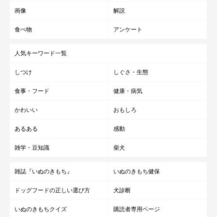
画像
解説
食べ物
アンケート
いかがでしたか？
台風や大雨では、前もって避難することができます。
人気キーワード一覧
そのため、「飼い主さんには、避難勧告が出る前の段階での避難
しつけ
しぐさ・生態
を考えてほしい」（防災士・動物福祉活動家 成田司先生）との
こと。
食事・フード
健康・病気
また時期によっては、Ｕさんのケースのように、昼間は暖かくて
かわいい
おもしろ
も夜は冷え込むこともあるようです。
避難の際には、いつもの愛犬グッズに加え、とくに車中避難の際
あるある
感動
には毛布を多めに用意するといいかもしれません。
雑学・豆知識
柴犬
いずれにしても、万が一の際は早め早めの行動を心がけて、安全
に避難できるようにするといいですね。
雑誌『いぬのきもち』
いぬのきもち健保
ドッグフードの正しい選び方
犬診断
参考／「いぬのきもち」2021年3月号『みんなの体験談から学ぶ
いぬのきもちクイズ
購読者専用ページ
犬防災』（監修：防災士・動物福祉活動家 成田司先生）