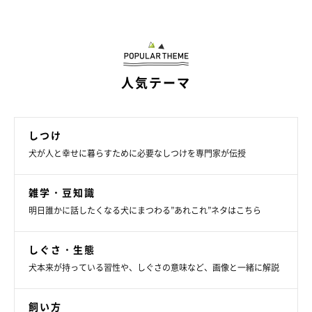
お話をうかがったＩさんの現在の愛犬。同行避難をしたのは先代犬のミニチ
ュア・ダックスフンドでした。
人気テーマ
台風の豪雨により、近くの川の増水を心配していたという、愛知
県在住のＩさん。
しつけ
行政の車が避難を推奨しながら、自宅周辺を周回しはじめたのは
犬が人と幸せに暮らすために必要なしつけを専門家が伝授
夕方ごろだったといいます。
雑学・豆知識
「差し迫った状況であわてて避難するのは嫌だったので、早い段
明日誰かに話したくなる犬にまつわる”あれこれ”ネタはこちら
階で避難することにしました。
避難の決断が早かったので、愛犬グッズをそろえるのもゆとりを
しぐさ・生態
もってできたのがよかったと思います」とＩさん。
犬本来が持っている習性や、しぐさの意味など、画像と一緒に解説
避難所は高台にある中学校の体育館だったため、愛犬を連れて車
飼い方