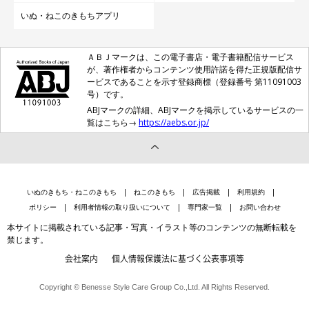
写真提供／Uさん（実録1）、Ｉさん（実録2）
いぬ・ねこのきもちアプリ
文／伊藤亜希子
ＡＢＪマークは、この電子書店・電子書籍配信サービス
が、著作権者からコンテンツ使用許諾を得た正規版配信サ
ービスであることを示す登録商標（登録番号 第11091003
号）です。
ABJマークの詳細、ABJマークを掲示しているサービスの一
覧はこちら→
https://aebs.or.jp/
いぬのきもち・ねこのきもち
ねこのきもち
広告掲載
利用規約
ポリシー
利用者情報の取り扱いについて
専門家一覧
お問い合わせ
本サイトに掲載されている記事・写真・イラスト等のコンテンツの無断転載を
禁じます。
会社案内
個人情報保護法に基づく公表事項等
Copyright © Benesse Style Care Group Co.,Ltd. All Rights Reserved.