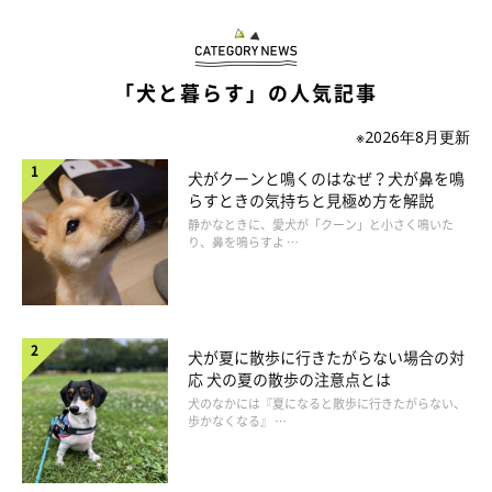
「犬と暮らす」の人気記事
愛犬２頭と車で避難。駐車場で車中泊しました。
※2026年8月更新
犬がクーンと鳴くのはなぜ？犬が鼻を鳴
避難所についたものの、やはり犬同伴では中に入ることができ
らすときの気持ちと見極め方を解説
ず、車中泊をしたＵさん家族。
静かなときに、愛犬が「クーン」と小さく鳴いた
り、鼻を鳴らすよ …
翌朝、愛犬はドッグサロンで預かってもらうことになりました。
慣れたお店だったことや、ふだん使いのクレートを持ちこませて
もらったためか、愛犬は安心して過ごせていたのだとか。
犬が夏に散歩に行きたがらない場合の対
応 犬の夏の散歩の注意点とは
「幸い、床上浸水はしませんでしたが、屋外の汚泥の処理に手間
犬のなかには『夏になると散歩に行きたがらない、
歩かなくなる』 …
がかかりました。
数日間は自宅に戻れなかったので、愛犬を預かってもらって本当
に助かりました」