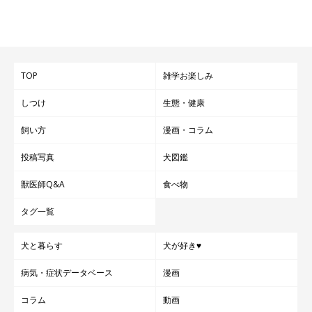
TOP
雑学お楽しみ
しつけ
生態・健康
現在の愛犬にはハウスのしつけを教えたので、ハウスが大好きな性格に。
飼い方
漫画・コラム
避難所でハウスの中でおとなしくしている犬を見て、ハウスのし
投稿写真
犬図鑑
つけの大切さを感じたというＩさん。
愛犬は避難中、ひざの上や毛布の上でおとなしくしていました
獣医師Q&A
食べ物
が、犬が苦手な人のためにも、ハウスのしつけは大事なことだと
タグ一覧
思ったそうです。
犬と暮らす
犬が好き♥
「今の愛犬は迎えてすぐにハウスを教えたおかげで、ハウス好き
病気・症状データベース
漫画
に育ちました」
コラム
動画