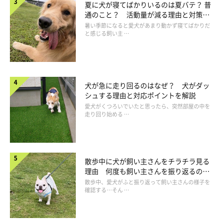
夏に犬が寝てばかりいるのは夏バテ？ 普
通のこと？ 活動量が減る理由と対策と
は
暑い季節になると愛犬があまり動かず寝てばかりだ
と感じる飼い主 …
犬が急に走り回るのはなぜ？ 犬がダッ
シュする理由と対応ポイントを解説
愛犬がくつろいでいたと思ったら、突然部屋の中を
走り回り始める …
大きな音でパニックを起こし熱中症に
散歩中に犬が飼い主さんをチラチラ見る
理由 何度も飼い主さんを振り返るのは
なぜ？
散歩中、愛犬がふと振り返って飼い主さんの様子を
確認する…そん …