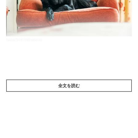
Justin Paget/gettyimages
その日は朝から涼しく、エアコンをつけずに仕事に出かけてしま
いました。夕方帰宅すると、いつもの愛犬の元気なお出迎えがな
く、見えたのはリビングで横たわり動かなくなっている姿。あわ
てて救急病院に連れていきましたがすでに手遅れでした。（北海
全文を読む
道／5才・パグの飼い主さん）
【獣医の解説】涼しい地域でもリスク回避を
犬の正常時の体温は38～39℃で、41℃以上の高熱が数時間続く