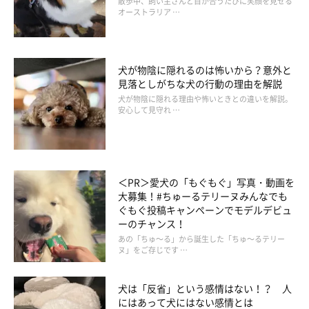
散歩中、飼い主さんと目が合うたびに笑顔を見せる
オーストラリア …
犬が物陰に隠れるのは怖いから？意外と
見落としがちな犬の行動の理由を解説
犬が物陰に隠れる理由や怖いときとの違いを解説。
安心して見守れ …
【獣医の解説】予期せぬ恐怖は熱中症の原因に
＜PR＞愛犬の「もぐもぐ」写真・動画を
大募集！#ちゅーるテリーヌみんなでも
ぐもぐ投稿キャンペーンでモデルデビュ
ーのチャンス！
花火の音や夕立のカミナリが苦手な犬は多く、恐怖や不安で精神
あの「ちゅ～る」から誕生した「ちゅ～るテリー
的にパニックになり、過呼吸状態になって熱中症を引き起こすこ
ヌ」をご存じです …
とも。とくに大型犬は、肺が大きく熱い空気が体内にたまりやす
い傾向があります。
犬は「反省」という感情はない！？ 人
にはあって犬にはない感情とは