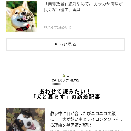
「肉球放置」絶対やめて。 カサカサ肉球が
良くない理由、実は...
PR(AIGATE株式会社)
Halfpoint Images/gettyimages
もっと見る
用事があって家をあけていた夜、近くで花火大会が開催されまし
た。空からの聞き慣れない轟音にパニックを起こしたようで、帰
宅後に様子を見に行くと外の犬舎の中には暴れまわった痕跡があ
り、愛犬は体が熱いまま脱糞して倒れていました。（愛知／8
あわせて読みたい！
才・シベリアン・ハスキーの飼い主さん）
「犬と暮らす」の新着記事
散歩中に目が合うたびニコニコ笑顔
に！ 犬が飼い主とアイコンタクトをす
る理由を獣医師が解説