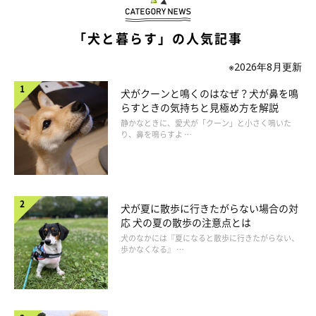
ころを見つけ動物病院に駆けこむと、42.8℃の高熱でした。（石
「犬と暮らす」の人気記事
川／5才・チワワの飼い主さん）
※2026年8月更新
【獣医の解説】興奮して吠えるとさらに体温が上がる
犬がクーンと鳴くのはなぜ？犬が鼻を鳴
らすときの気持ちと見極め方を解説
静かなときに、愛犬が「クーン」と小さく鳴いた
興奮して吠え続けたり暴れたりすると一時的に体温が上がりま
り、鼻を鳴らすよ …
す。部屋が暑いことで余計急激に体温が上昇したのでしょう。留
守番時の環境づくりと並行して、物音や外の刺激に慣れさせるト
レーニングも行いましょう。
犬が夏に散歩に行きたがらない場合の対
応 犬の夏の散歩の注意点とは
犬のなかには『夏になると散歩に行きたがらない、
歩かなくなる』 …