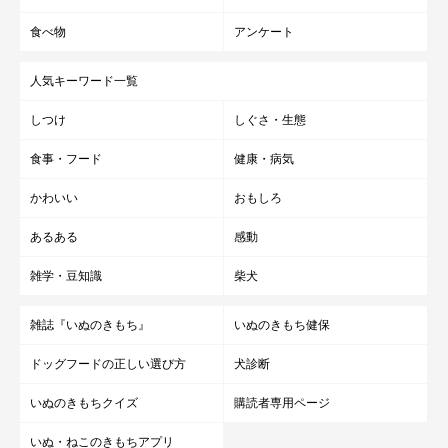
食べ物
アンケート
人気キーワード一覧
しつけ
しぐさ・生態
食事・フード
健康・病気
かわいい
おもしろ
あるある
感動
雑学・豆知識
柴犬
雑誌『いぬのきもち』
いぬのきもち健保
ドッグフードの正しい選び方
犬診断
いぬのきもちクイズ
購読者専用ページ
いぬ・ねこのきもちアプリ