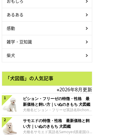
おもしろ
あるある
感動
雑学・豆知識
柴犬
「犬図鑑」の人気記事
※2026年8月更新
ビション・フリーゼの特徴・性格 最
新価格と飼い方｜いぬのきもち 犬図鑑
犬種名ビション・フリーゼ英語名Bichon
Frise原産国フランス、ベルギーサイズ小
サモエドの特徴・性格 最新価格と飼
型犬グループ愛玩犬 ビション・フリーゼ
の魅力ビジョン・フリーゼの特徴といえ
い方｜いぬのきもち 犬図鑑
ば、なんといっても綿毛のようにふわふわ
犬種名サモエド英語名Samoyed原産国ロ