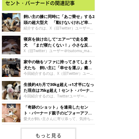
セント・バーナードの関連記事
飼い主の膝に同時に「あご乗せ」する2
頭の超大型犬 「動けないけれど幸
せ」な光景が羨ましい！
紹介するのは、X（旧Twitter）ユーザー
@kishidogさんが「立ち上がれないので困
寝床を抜け出して”エアー”で走る愛
っている」と投稿していた写真。飼い主さ
んの膝の上に「あご乗せ」している2頭の
犬 「まだ寝たくない！」小さな反抗
愛犬、デイジーちゃん（撮影時6才／セン
ともとれる行動にクスッ
X（旧Twitter）ユーザー＠tsutomu_mama
ト・バーナード）とドーンくん（撮影時4
さんは、セント・バーナードのつとむくん
才／セント・バーナード）の姿が。飼い主
家中の物をソファに持ってきてしまう
の飼い主さん。ある日、つとむくんが寝る
さんが話す「幸せな悩み」とは……？
前に見せた行動を動画に撮って投稿する
犬たち 飼い主に「幸せを運ぶ」癒し
と、「寝ぼけてる？」「寝る前のぐずりな
の存在だった
今回紹介するのは、X（旧Twitter）ユーザ
のかな？」と話題になりました。
ー@masachan_mamaさんの愛犬・まさお
生後約4カ月で30kg超え→1才半になっ
くんとつとむくん。仲良くソファを占領し
ているのですが、足元をよく見ると…飼い
た現在は75kg超え！セント・バーナー
主さんのフリースが！？ 何でも物を運ん
ド子犬の成長ぶりにグッとくる
今回紹介するのは、Twitterユーザー
できてしまうという2頭の日常や、かつて
@kishidogさんの愛犬・ドーンくん（♂／
は大変だったという関係性など、飼い主さ
「奇跡のショット」を連発したセン
1才／セント・バーナード）。こちらの写
んに詳しいお話をうかがいました。
真は、ドーンくんが生後約4カ月の頃のも
ト・バーナード親子のビフォーアフタ
の。まだ子犬ですが、「さすが大型犬！」
ー！成長した子犬の姿がすごかった！
愛犬が飼い主さんに寄り添って、気持ちよ
というような体の大きさですね。飼い主さ
さそうに寝てくれていたら…想像するだけ
んの過去のツイートに、ドーンくんが生ま
でも幸せな気持ちになりますよね。
もっと見る
れたときの写真が掲載されているのです
Twitterユーザー@kishidogさんの愛犬、セ