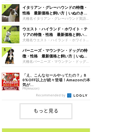
した純白の被毛。ビション・フリーゼのト
シアサイズ大型犬グループ原始的な犬・ス
レードマークともいえる、綿アメのような
イタリアン・グレーハウンドの特徴・
ピッツ サモエドの魅力雪のように白いふ
丸いカットスタイルは、アメリカ人のトリ
わふわした外見が愛らしくてユニークなサ
性格 最新価格と飼い方｜いぬのきも
マーが考案したもので、「パウダー・パ
モエド。何世紀にも渡って遊牧民とともに
ち 犬図鑑
犬種名イタリアン・グレーハウンド英語名
フ」と呼ばれます。真っ白な毛色にパッチ
移動し、トナカイの群れの管理などをして
Italian Greyhound原産国イタリアサイズ
リとくるくる動く大きな瞳と、黒々とした
いたこともあって、人と友好的な関係を築
ウエスト・ハイランド・ホワイト・テ
小型犬グループ視覚ハウンド イタリア
鼻、短めのマズルが豊かな表情をつくって
ける犬種です。日本スピッツの大型版のよ
ン・グレーハウンドの魅力ルネッサンス期
リアの特徴・性格 最新価格と飼い方
います。※参考／『日本と世界の犬のカタ
うだからか、日本でも親しみを持たれやす
の王侯貴族に愛されただけあって、気品あ
｜いぬのきもち 犬図鑑
犬種名ウエスト・ハイランド・ホワイト・
ログ』（
く、とくに独特の笑顔が特徴で、「サモエ
ふれる優雅なスタイルが魅力です。おっと
テリア英語名West Highland White
ド・スマイル」で飼い主さんを癒してくれ
りしていて気立てのよさも愛される理由の
バーニーズ・マウンテン・ドッグの特
Terrier原産国イギリスサイズ小型犬グル
る優しい犬です。※参考／『日本と世界の
ひとつでしょう。骨が細いので、骨折には
ープテリアウエスト・ハイランド・ホワイ
徴・性格 最新価格と飼い方｜いぬの
犬のカタログ』（成美堂出版）性格サモエ
注意が必要です。脚にかかる負担につい
ト・テリアの魅力くりっとした瞳にニンジ
きもち 犬図鑑
犬種名バーニーズ・マウンテン・ドッグ英
ドの性格は
て、家庭でしっかりケアしてあげれば、優
ンのような形の尻尾、愛きょうのあるしぐ
語名Bernese Mountain Dog原産国スイス
秀な家庭犬として、よきパートナーとなる
さ……成犬になっても子犬のようなあどけ
サイズ大型犬グループ使役犬 バーニー
「え、こんなセールやってたの？」8
はずです。 ※参考／『日本と世界の犬のカ
ない姿がキュートな印象です。元猟犬とし
ズ・マウンテン・ドッグの魅力温和で飼い
0％OFF以上が続々登場！Amazonの本
タログ』（成美堂出版）性格ウィペットな
て、小さいながらも力強く筋肉質な体つき
主に従順、甘えることが大好きな、人なつ
気が...
で、スタミナも旺盛。とても活発に動き回
こい犬が多いです。体が大きいわりに活発
PR(Amazon)
る陽気なテリアの代表格です。※参考／
で、よく動きます。とくに青年期は、大変
Recommended by
『日本と世界の犬のカタログ』（成美堂出
活発で、遊んだり、走り回ったりします。
版）性格スコットランド原産のテリア
祖先は山岳地帯を動き回っていたため、と
てもタフ。食欲も旺盛でよく食べますの
もっと見る
で、肥満と運度不足防止のためにもかなり
の運動量が必要になります。アウトドアで
アクティブに楽しむ魅力をもっています。