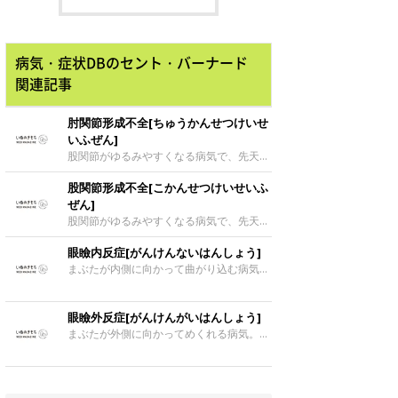
が、その写真と月日が経った写真を比較し
ント・バーナードのドーンくん（♂・子）
てみると、ドーンくんの成長の早さに驚い
とデイジーちゃん（♀・母）。とある日、
てしまうんです。
飼い主さんは目が覚めたときに、とっても
幸せな光景を目にしたようなんです！
病気・症状DBのセント・バーナード
関連記事
肘関節形成不全[ちゅうかんせつけいせ
いふぜん]
股関節がゆるみやすくなる病気で、先天的
に発症するケースが多いです。レトリーバ
股関節形成不全[こかんせつけいせいふ
ー種やセント・バーナードなどの大型犬に
多く、生後4カ月～1才くらいの子犬期の発
ぜん]
症が大多数です。症状が出ないケースか
股関節がゆるみやすくなる病気で、先天的
ら、腰を振るように歩いたり、足を引きず
に発症するケースが多いです。レトリーバ
ったり、足が内またに見えたりなどさまざ
眼瞼内反症[がんけんないはんしょう]
ー種やセント・バーナードなどの大型犬に
まです。
多く、生後4カ月～1才くらいの子犬期の発
まぶたが内側に向かって曲がり込む病気。
症が大多数です。症状が出ないケースか
まつげや被毛が角膜や結膜に当たるため、
ら、腰を振るように歩いたり、足を引きず
犬はその刺激を気にして前足で目をこす
ったり、足が内またに見えたりなどさまざ
り、角膜炎や結膜炎になりやすいです。こ
眼瞼外反症[がんけんがいはんしょう]
まです。
の病気が原因で起こる角膜炎や結膜炎は慢
まぶたが外側に向かってめくれる病気。角
性化しやすく、発症を繰り返すうちに治り
膜や結膜が外部に露出し、炎症や潰瘍を起
にくくなることが。
こしやすくなります。下まぶたに起こるこ
とが多いです。セント・バーナード、ブル
ドッグなど顔面の皮膚がたるんでいる犬種