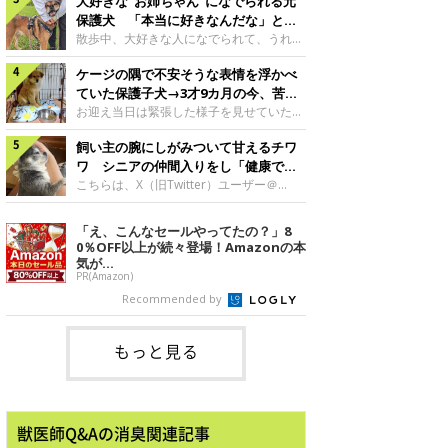
成長を飼い主さんと振り返ります！神楽ち
大好きな“お姉ちゃん”になでられる元
まな変化が見られるようになりました。遊
ゃんの成長について聞いた！お迎えから数
び疲れて眠る生後2カ月のなっちゃん遊び
保護犬 「本当に好きなんだな」と感
日後の神楽ちゃん（撮影時生後2カ月）＠
疲れた様子のなっちゃん。@Pkndg_紹介
じる表情にほっこり
散歩中、大好きな人になでられて、うれし
Kus1oKg2vsgdWS2――お迎え当初の神楽
するのは、X（旧Twitter）ユーザー
そうな表情を見せる元保護犬。甘えるよう
ちゃんの様子について教えてください。飼
@Pkndg_さんの愛犬・なっちゃん（取材
ケージの隅で不安そうな表情を浮かべ
な姿に、見ているこちらまでほっこりしま
い主さん： 「お迎え当日から“ヘソ天”で寝
時、生後4カ月／柴犬）。こちらの写真
す。大好きな“お姉ちゃん”に甘える小次郎
ていた保護子犬→3才9カ月の今、苦手
るようなコでし
は、なっちゃんが生後2カ月のころに撮影
くん妹さんになでてもらい、うれしそうな
を克服し頼もしいコに成長！
お迎え当日は緊張した様子を見せていた元
された一枚です。この日、なっちゃんは家
表情を見せる小次郎くん（2026年6月撮
野犬の保護子犬。あれから約3年半、苦手
族と一緒におもちゃで遊んでいました。た
影）。@mika_Jimmy紹介するのは、X（旧
飼い主の腕にしがみついて甘えるチワ
だったことを一つひとつ克服し、家族に寄
くさん遊んで疲れたのか、その後は眠り始
Twitter）ユーザー@mika_Jimmyさんの愛
り添う姿を見せています。お迎え当日、ケ
ワ シニアの仲間入りをし「健康で穏
めたそうです。眠るなっちゃん。
犬・小次郎くん（撮影時5才）。こちら
ージの隅で不安そうにお迎え当日のシルビ
やかな暮らしが続いてほしい」と願う
こちらは、X（旧Twitter）ユーザー＠
@Pkndg_
は、飼い主さんの妹さんと一緒に散歩をし
アちゃん。@nemonemotos今回紹介する
kotubusuke617さんが投稿した写真。写
たときに撮影したという一枚です。この
のは、X（旧Twitter）ユーザー
っているのは、愛犬でチワワのつぶしゃん
「え、こんなセールやってたの？」8
日、飼い主さんは実家から自宅へ帰る途
@nemonemotosさんの愛犬・シルビアち
（本名：こつぶちゃん）です。飼い主さん
0％OFF以上が続々登場！Amazonの本
中、妹さんと公園で待ち合わせ
ゃん（撮影当時、生後推定2カ月）。飼い
の腕にしがみつくつぶしゃん（撮影時6
気が...
主さんが「#最初に撮った一枚」として投
才）＠kotubusuke617撮影当時の状況に
PR(Amazon)
稿した写真には、ケージの隅で不安そうな
ついて伺うと、飼い主さんはこう教えてく
Recommended by
表情を浮かべるシルビアちゃんの姿が写っ
れました。飼い主さん： 「ある休日のこ
ていました。こちらは、保護犬だったシル
とです。私がソファに座った途端にひざの
上にのってきたので、そのままなでながら
もっと見る
テレビを見ていたのですが、微動だにしな
いので気になって見てみると、腕にしがみ
つくような形で気持ちよさそうに
獣医師Q&Aの消臭関連記事