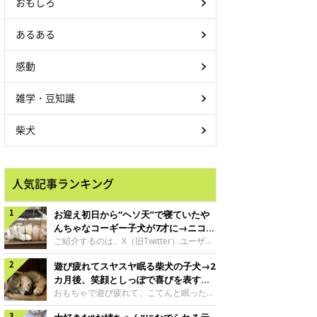
おもしろ
あるある
感動
雑学・豆知識
柴犬
人気記事ランキング
お迎え初日から“ヘソ天”で寝ていたや
んちゃなコーギー子犬が7才に→ニコニ
コ“コーギースマイル”が魅力のコに成
ご紹介するのは、X（旧Twitter）ユーザー
＠Kus1oKg2vsgdWS2さんの愛犬でウェル
長！
遊び疲れてスヤスヤ眠る柴犬の子犬→2
シュ・コーギー・ペンブロークの神楽ちゃ
ん。今年の8月で7才になるという神楽ちゃ
カ月後、笑顔としっぽで喜びを表すコ
んですが、いったいどんな子犬時代を過ご
に成長！
おもちゃで遊び疲れて、こてんと眠った子
したのでしょうか。今回は、神楽ちゃんの
犬。あれから2カ月、表情や行動にさまざ