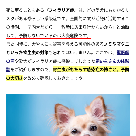
死に至ることもある
『フィラリア症』
は、どの愛犬にもかかるリ
スクがある恐ろしい感染症です。全国的に蚊が活発に活動するこ
の時期、
「室内犬だから」「散歩にあまり行かないから」と油断
して、予防しないでいるのは大変危険です。
また同時に、犬や人にも被害を与える可能性のある
ノミやマダニ
といった寄生虫の対策
も忘れてはいけません。ここでは、
獣医師
の声
や愛犬がフィラリア症に感染してしまった
飼い主さんの体験
談
をご紹介しますので、
寄生虫がもたらす感染症の怖さと、予防
の大切さ
を改めて確認しておきましょう。