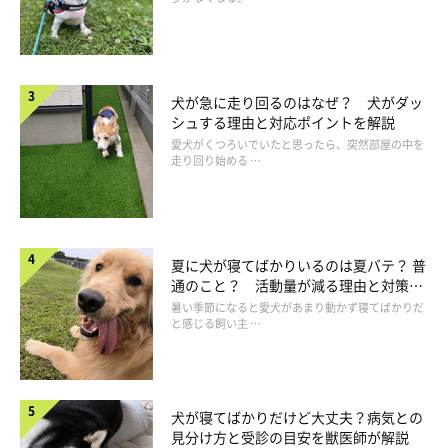
犬が急に走り回るのはなぜ？ 犬がダッ
シュする理由と対応ポイントを解説
愛犬がくつろいでいたと思ったら、突然部屋の中を
走り回り始める …
夏に犬が寝てばかりいるのは夏バテ？ 普
通のこと？ 活動量が減る理由と対策と
は
暑い季節になると愛犬があまり動かず寝てばかりだ
と感じる飼い主 …
犬が寝てばかりだけど大丈夫？病気との
見分け方と受診の目安を獣医師が解説