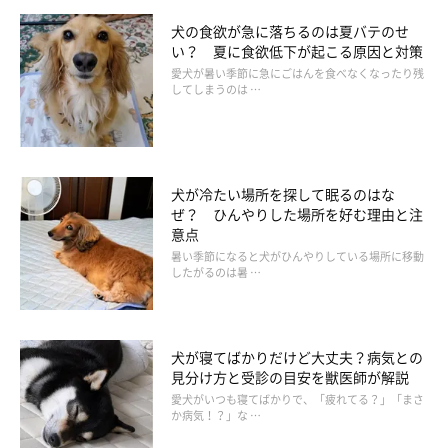
犬の食欲が急に落ちるのは夏バテのせ
い？ 夏に食欲低下が起こる原因と対策
愛犬が暑い季節に急にごはんを食べなくなったり残
してしまうのは …
犬が冷たい場所を探して眠るのはな
ぜ？ ひんやりした場所を好む理由と注
意点
暑い季節になると犬がひんやりしている場所に移動
したがるのは暑 …
犬が寝てばかりだけど大丈夫？病気との
見分け方と受診の目安を獣医師が解説
愛犬がいつも寝てばかりで、「疲れてる？」「まさ
か病気！？」な …