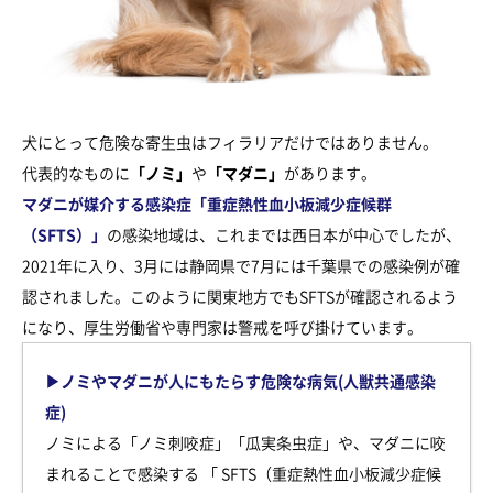
犬にとって危険な寄生虫はフィラリアだけではありません。
代表的なものに
「ノミ」
や
「マダニ」
があります。
マダニが媒介する感染症「重症熱性血小板減少症候群
（SFTS）」
の感染地域は、これまでは西日本が中心でしたが、
2021年に入り、3月には静岡県で7月には千葉県での感染例が確
認されました。このように関東地方でもSFTSが確認されるよう
になり、厚生労働省や専門家は警戒を呼び掛けています。
▶︎ノミやマダニが人にもたらす危険な病気(人獣共通感染
症)
ノミによる「ノミ刺咬症」「瓜実条虫症」や、マダニに咬
まれることで感染する 「 SFTS（重症熱性血小板減少症候