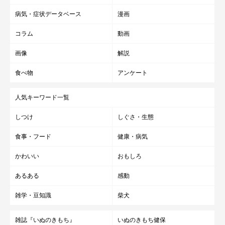
病気・症状データベース
漫画
コラム
動画
画像
解説
食べ物
アンケート
人気キーワード一覧
しつけ
しぐさ・生態
食事・フード
健康・病気
かわいい
おもしろ
あるある
感動
雑学・豆知識
柴犬
雑誌『いぬのきもち』
いぬのきもち健保