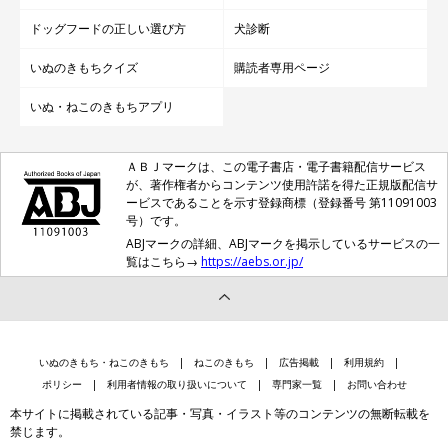
ドッグフードの正しい選び方
犬診断
いぬのきもちクイズ
購読者専用ページ
いぬ・ねこのきもちアプリ
ＡＢＪマークは、この電子書店・電子書籍配信サービス
が、著作権者からコンテンツ使用許諾を得た正規版配信サ
ービスであることを示す登録商標（登録番号 第11091003
号）です。
ABJマークの詳細、ABJマークを掲示しているサービスの一
覧はこちら→
https://aebs.or.jp/
いぬのきもち・ねこのきもち
ねこのきもち
広告掲載
利用規約
ポリシー
利用者情報の取り扱いについて
専門家一覧
お問い合わせ
本サイトに掲載されている記事・写真・イラスト等のコンテンツの無断転載を
禁じます。