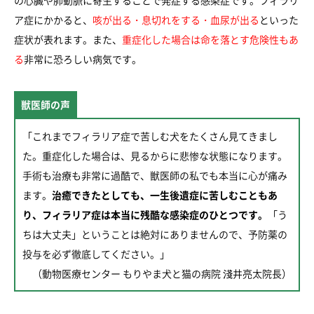
の心臓や肺動脈に寄生することで発症する感染症です。フィラリ
ア症にかかると、
咳が出る・息切れをする・血尿が出る
といった
症状が表れます。また、
重症化した場合は命を落とす危険性もあ
る
非常に恐ろしい病気です。
獣医師の声
「これまでフィラリア症で苦しむ犬をたくさん見てきまし
た。重症化した場合は、見るからに悲惨な状態になります。
手術も治療も非常に過酷で、獣医師の私でも本当に心が痛み
ます。
治癒できたとしても、一生後遺症に苦しむこともあ
り、フィラリア症は本当に残酷な感染症のひとつです。
「う
ちは大丈夫」ということは絶対にありませんので、予防薬の
投与を必ず徹底してください。」
（動物医療センター もりやま犬と猫の病院 淺井亮太院長）