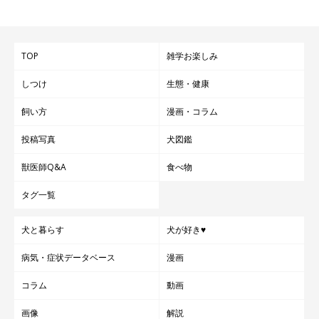
TOP
雑学お楽しみ
しつけ
生態・健康
飼い方
漫画・コラム
投稿写真
犬図鑑
獣医師Q&A
食べ物
タグ一覧
犬と暮らす
犬が好き♥
病気・症状データベース
漫画
オス犬との交配
コラム
動画
画像
解説
メス犬がオス犬を受け入れる発情期になってから約3日で排卵が