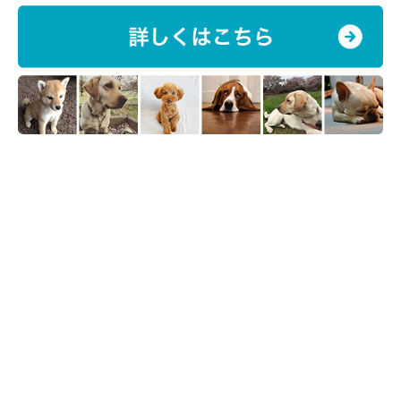
し、そのホルモン変化の影響が体に現れる仕組みになっているた
め、発情休止期の二か月間の間には、乳腺の発達（腫れ）や、乳
汁の分泌などの症状がみられる場合があります。
無発情期
発情休止期が終わり次の発情期が来るまでの間を無発情期といい
ます。発情前期～発情期の最中は、オス犬がニオイを嗅ぎつけて
メス犬の近くに寄ってきたり、目を離した隙に望まない交配の事
故が起こったりなどのトラブルの元になるためリードを離さない
ようにし、犬が集まる場所には連れて行かないようにします。
繁殖を考えていない場合はメス犬をしっかり管理しておかない
と、知らぬ間に妊娠していたといった可能性もありえるため注意
が必要です。