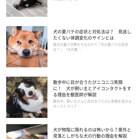
犬の夏バテの症状と対処法は？ 見逃し
たくない体調変化のサインとは
愛犬の暑さ対策をするなかで『犬の夏バテの症状
は？ 』『犬の夏 …
散歩中に目が合うたびニコニコ笑顔
に！ 犬が飼い主とアイコンタクトをす
る理由を獣医師が解説
散歩中、飼い主さんと目が合うたびに笑顔を見せる
無登録業者は動物愛護法に違反する
オーストラリア …
犬に出産させたいという場合は、必ず動物愛護法や動物取扱業の
犬が物陰に隠れるのは怖いから？意外と
ことを理解した上で、繁殖の計画を立てましょう。
見落としがちな犬の行動の理由を解説