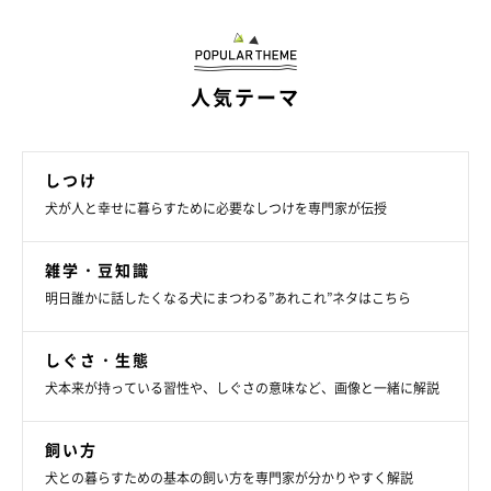
師による診察を受けることはとても大切です。
このような受診の費用に加え、出産時の難産の介助、帝王切開な
人気テーマ
どの緊急手術、母犬や子犬たちが突然の体調不良を起こした際な
どでは、更に多くの獣医療費がかかる可能性があります。
しつけ
また、母犬は栄養を確保するために食事量が増えますが、子犬が
犬が人と幸せに暮らすために必要なしつけを専門家が伝授
成長してくると離乳食など子犬の食事量も増えるので食費も多く
かかります。その他にも子犬たちの健診のために動物病院を受診
雑学・豆知識
したり、混合ワクチン接種やマイクロチップの装着などで費用が
明日誰かに話したくなる犬にまつわる”あれこれ”ネタはこちら
かかることも頭に入れておかなければなりません。
しぐさ・生態
このように、犬の出産にはかかりつけの獣医師との連携が必要で
犬本来が持っている習性や、しぐさの意味など、画像と一緒に解説
あること、また多くの費用がかかることをしっかり認識しておく
ことが大切です。
飼い方
犬との暮らすための基本の飼い方を専門家が分かりやすく解説