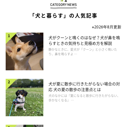
「犬と暮らす」の人気記事
※2026年8月更新
犬がクーンと鳴くのはなぜ？犬が鼻を鳴
らすときの気持ちと見極め方を解説
静かなときに、愛犬が「クーン」と小さく鳴いた
り、鼻を鳴らすよ …
遺伝病や気をつけるべき交配がある
犬が夏に散歩に行きたがらない場合の対
応 犬の夏の散歩の注意点とは
生まれてくる犬の健康や幸せを考えたとき、遺伝病を抱えている
犬のなかには『夏になると散歩に行きたがらない、
歩かなくなる』 …
可能性がある犬を減らすためにも、犬を繁殖する人は遺伝病に関
する知識を理解しておく必要があるでしょう。