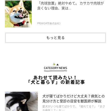
「肉球放置」絶対やめて。 カサカサ肉球が
泄、洗濯、掃除、体のケア、犬たちとのコミュニケーションや社
良くない理由、実は...
会化など、やらなければならないことはたくさんです。
PR(AIGATE株式会社)
中でも、母犬の育児放棄や母犬の死亡などの理由によって人工授
乳が必要となったケースでは、人がお母さん犬の代わりを行う必
もっと見る
要があるため、お世話はさらに忙しくなります。
また、全ての犬が健康で生まれるとは限らず、奇形があったり先
天性の病気を持って生まれてくる子犬がいる可能性はゼロではあ
りません。
あわせて読みたい！
「犬と暮らす」の新着記事
こういったことからも飼い主さんの時間的な余裕がない場合や母
犬と子犬たちのケアが十分にできない場合は、繁殖させることを
諦めるべきです。
犬が寝てばかりだけど大丈夫？病気との
見分け方と受診の目安を獣医師が解説
愛犬がいつも寝てばかりで、「疲れてる？」「まさ
か病気！？」な …