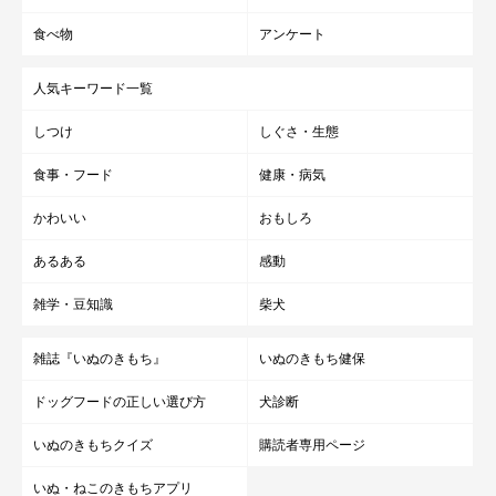
起こり、その後60時間かけて卵子が成熟すると、続く48時間の
食べ物
アンケート
間は受精が可能になります。これは発情期のおおよそ5～6日目に
あたります。オス犬の精子は交配後約5日程度受精する能力があ
人気キーワード一覧
るため、この間に交配を行うことで受精する可能性が高くなりま
しつけ
しぐさ・生態
す。
食事・フード
健康・病気
必要に応じて、動物病院でメス犬の黄体ホルモン検査やスメア検
かわいい
おもしろ
査行い、交配時期を見極める方法もありますが、最適な交配時期
あるある
感動
に交配を行ったとしても妊娠しないこともあります。
雑学・豆知識
柴犬
犬の妊娠
雑誌『いぬのきもち』
いぬのきもち健保
ドッグフードの正しい選び方
犬診断
犬の妊娠期間は約63日です。受精卵が子宮に着床し妊娠すると、
いぬのきもちクイズ
購読者専用ページ
最初の1ヶ月程度は見た目の変化はわかりにくいですが、メス犬
の食欲が落ちたり嘔吐を繰り返すなど人間のつわりのような様子
いぬ・ねこのきもちアプリ