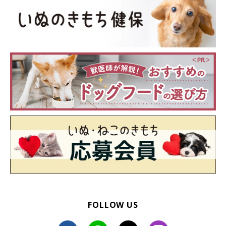
ものの1年に1回〜2回の発情期を迎えます。犬の発情のことは他
にも「犬の生理」や「ヒート」「シーズン」などと呼ばれること
があります。なお、オス犬にはメス犬のような特定の発情期など
はなく、発情前期～発情期を迎えたメス犬のニオイなどの刺激に
よって交配の意欲が高まるなど、行動が大きく変化します。
メス犬の発情は「発情前期」「発情期」「発情休止期」「無発情
期」の4つの段階に分けられますが、発情期の進み具合は犬によ
って個体差があるため予想通りにならないこともあります。
発情前期
発情前期を迎えると陰部からおりものや発情出血がみられ、外陰
部が赤みを増し、腫れたように大きくなってきます。出血が始ま
FOLLOW US
ってからおおよそ1週間前後（5〜11日程度）で発情期に入りま