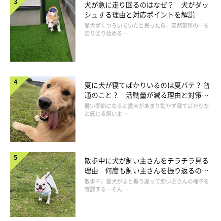
具体的には、遺伝子検査を行ったり、股関節形成不全や肘関節形
犬が急に走り回るのはなぜ？ 犬がダッ
成不全など関節に遺伝的な問題を抱えていないか、交配をしても
シュする理由と対応ポイントを解説
愛犬がくつろいでいたと思ったら、突然部屋の中を
問題ない親犬同士の掛け合わせか、親犬や兄弟犬などに共通した
走り回り始める …
病気がないかなどを把握した上で繁殖を検討する必要がありま
す。
※遺伝子検査では、進行性網膜萎縮症（PRA）、変性性脊髄症
夏に犬が寝てばかりいるのは夏バテ？ 普
通のこと？ 活動量が減る理由と対策と
（DM）などの特定の病気に対する検査が可能です。
は
暑い季節になると愛犬があまり動かず寝てばかりだ
と感じる飼い主 …
母犬のケアと生まれた子犬のお世話は大変
散歩中に犬が飼い主さんをチラチラ見る
交配後、妊娠した犬に対しては普段よりも日々の健康管理が必要
理由 何度も飼い主さんを振り返るのは
となり、妊娠診断や出産前の検診など、出産に向けて備えるため
なぜ？
散歩中、愛犬がふと振り返って飼い主さんの様子を
確認する…そん …
の受診の機会もあります。また、妊娠期間の約2ヶ月間につづ
き、出産から子育ての期間としてさらに約2ヶ月間、24時間体制
で母犬と子犬たちのお世話が必要となります。この間、食事、排