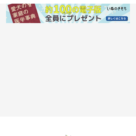
メス犬は、生後半年以降に最初の発情期を迎えると妊娠できる体
になりますが、完全に発育していない体での妊娠は母犬と子犬に
大きな負担がかかる可能性があるため、2回目以降の発情後から
交配することが可能だといわれています。
また、犬は発情期がある限り妊娠は可能ですが、高齢での出産は
リスクがあります。犬の出産に適している年齢は完全に体が成長
した2〜5歳くらいであるというのが一般的です。
その他にも愛犬に心臓疾患など出産にリスクのある持病がある、
小型犬で体が特に小さいなど、難産の可能性が心配される場合な
どでは、繁殖をさせない決断も必要となります。