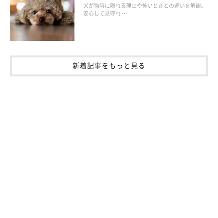
犬が物陰に隠れる理由や怖いときとの違いを解説。
安心して見守れ …
子犬を販売するつもりであれば、販売業者（ブリーダーなど）は
動物取扱業の登録を行うことが法律で義務付けられています。販
売や販売のための繁殖（ブリーディング）を行う場合、第一種動
物取扱業（販売業）に登録をしていない無登録業者は動物愛護法
新着記事をもっと見る
に違反します。
犬の出産は医療費や食費など多くの費用がかかる
犬の交配・妊娠・出産・子育ての期間では、かかりつけの獣医師
との連携は欠かせません。
妊娠期間中には食欲不振や吐き気など体調が不安定になる場合も
あります。また、万全の態勢で出産への準備をするためにも、胎
子の発育の確認や出産前の健診など、定期的にかかりつけの獣医