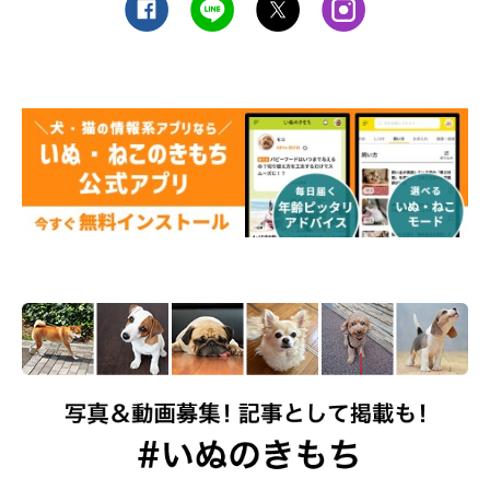
すが、出血の量は個体差があり、あまり目立たない子もいるた
め、正確な発情期の開始は見た目の症状だけからだと分かりにく
い場合もあります。
発情期
メス犬がオス犬の交尾を受け入れるようになる時期を発情期とい
います。発情期に入ってから2～3日の間に排卵が起こり、発情期
は一般的にはおおよそ2週間前後持続しますが、もう少し長く症
状が続く場合もあるなど、個体差があります。
発情休止期
オス犬の交尾を受け入れなくなった日から約2〜3ヶ月の期間を発
情休止期といいます。犬の場合は、繁殖のための交配をしなかっ
た場合にも、妊娠している時期と同じようにホルモンが変化を