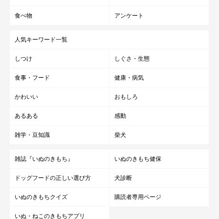
食べ物
アンケート
人気キーワード一覧
しつけ
しぐさ・生態
食事・フード
健康・病気
かわいい
おもしろ
あるある
感動
雑学・豆知識
柴犬
雑誌『いぬのきもち』
いぬのきもち健保
ドッグフードの正しい選び方
犬診断
いぬのきもちクイズ
購読者専用ページ
いぬ・ねこのきもちアプリ