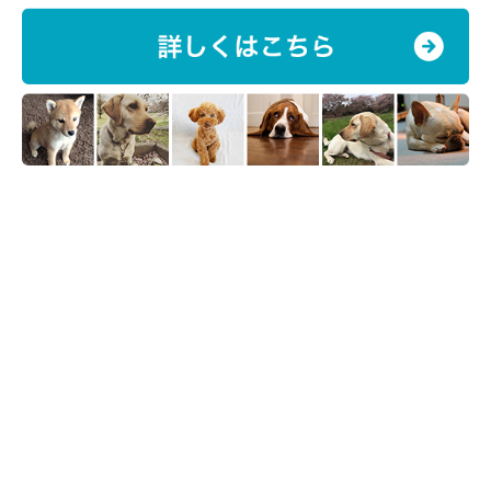
肺炎は、状況によっては急激に悪化し、命にもかかわる恐ろしい
病気です。しかし、誤嚥性肺炎を除けば、通常はいきなりなると
いうことはありません。大概は、基礎疾患や他の呼吸器疾患が悪
化することで起こることが多いため、初期の段階で兆候を捉える
ことができます。咳やくしゃみ、呼吸が苦しそうな様子などが見
られた場合には、早い段階で病院に相談するようにしましょう。
参考：
長谷川篤彦・辻本元 監訳『SMALL ANIMAL INTERNAL MEDICIN
第4版』, interzoo
Lesley G.King著／多川政弘・局博一 監訳『犬と猫の呼吸器疾
患』, interzoo
長谷川篤彦 監訳『クリニカルベテリナリーアドバイザー』,