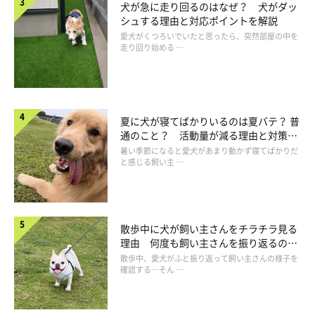
間質性肺炎などがあります。
犬が急に走り回るのはなぜ？ 犬がダッ
シュする理由と対応ポイントを解説
たばこの副流煙や有害ガスの吸引なども、気管支や肺の炎症を起
愛犬がくつろいでいたと思ったら、突然部屋の中を
こす原因になります。
走り回り始める …
また、原虫性肺炎や寄生虫によっておこる肺炎もあります。
薬剤誘発性の肺炎は犬でほとんど報告されていませんが、人で確
認されているので犬でも十分に起こり得ると考えられます。
夏に犬が寝てばかりいるのは夏バテ？ 普
通のこと？ 活動量が減る理由と対策と
は
暑い季節になると愛犬があまり動かず寝てばかりだ
と感じる飼い主 …
散歩中に犬が飼い主さんをチラチラ見る
理由 何度も飼い主さんを振り返るのは
なぜ？
散歩中、愛犬がふと振り返って飼い主さんの様子を
確認する…そん …