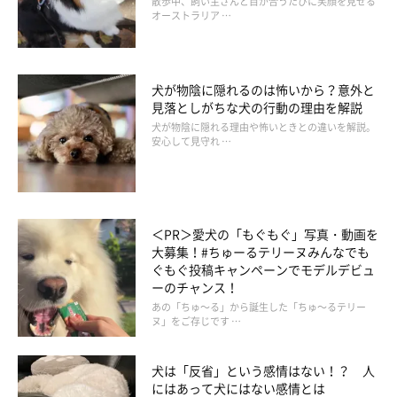
散歩中、飼い主さんと目が合うたびに笑顔を見せる
オーストラリア …
症状としては、いわゆる呼吸器症状が見られます。咳やくしゃ
み、鼻水、ぜえぜえとした呼吸、呼吸の回数が早いなどが挙げら
犬が物陰に隠れるのは怖いから？意外と
見落としがちな犬の行動の理由を解説
れます。症状がひどい場合には、呼吸困難に陥り舌が真っ青にな
犬が物陰に隠れる理由や怖いときとの違いを解説。
るチアノーゼが見られることがあります。
安心して見守れ …
ただし、これらの症状は呼吸器疾患全般で見られる症状です。ま
た、呼吸器の問題ではなく、心臓や歯の問題から呼吸器症状が出
ることがあります。つまり、こういった症状があるからといって
直ちに肺炎というわけではありません。
＜PR＞愛犬の「もぐもぐ」写真・動画を
大募集！#ちゅーるテリーヌみんなでも
肺炎の危険性が高いとして特に注意が必要なシチュエーションに
ぐもぐ投稿キャンペーンでモデルデビュ
は、薬・病気・年齢を理由に免疫が低下している場合、すでに他
ーのチャンス！
の呼吸器の問題があるが経過が良くなく治療が長引いている場
あの「ちゅ～る」から誕生した「ちゅ～るテリー
ヌ」をご存じです …
合、嘔吐または食事や薬を摂取した直後に急激に呼吸状態が悪く
なった場合です。こういった場合はできるだけ早く獣医師に相談
犬は「反省」という感情はない！？ 人
しましょう。
にはあって犬にはない感情とは