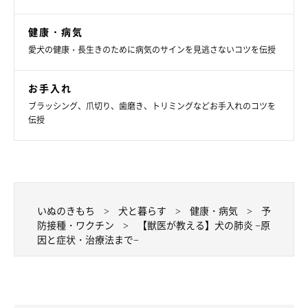
菌薬投与が必要になります。
健康・病気
● 特発性肺炎
愛犬の健康・長生きのために病気のサインを見逃さないコツを伝授
ステロイドなどが使われることがあります。
お手入れ
● 誤嚥性肺炎
ブラッシング、爪切り、歯磨き、トリミングなどお手入れのコツを
伝授
状況によりますが、重篤になることが多いので、基本的に症状が
安定するまでは入院治療になることが多いです。
ある程度症状が落ち着いたら、自宅での薬の内服や薬液を噴霧し
吸入させるネブライザー、吸入器で治療していくことになりま
す。
いぬのきもち
犬と暮らす
健康・病気
予
状態によっては、レンタルの酸素室をおうちで使う場合もありま
防接種・ワクチン
【獣医が教える】犬の肺炎 −原
す。
因と症状・治療法まで−