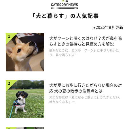
ます。感染性の肺炎では、細菌性肺炎がもっとも一般的です。
「犬と暮らす」の人気記事
● 真菌性肺炎
病原性真菌の感染によります。免疫力が低下している状態で起き
※2026年8月更新
やすいです。
犬がクーンと鳴くのはなぜ？犬が鼻を鳴
らすときの気持ちと見極め方を解説
● ウィルス性肺炎
静かなときに、愛犬が「クーン」と小さく鳴いた
り、鼻を鳴らすよ …
鼻や咽頭・喉頭など、ケンネルコフと呼ばれる上部気道でのウィ
ルス感染症が悪化して起こることがあります。
● 誤嚥性（吸引性）肺炎
犬が夏に散歩に行きたがらない場合の対
口腔内や上部気道の分泌物、食べ物や嘔吐物が肺に入る現象（＝
応 犬の夏の散歩の注意点とは
誤嚥）が原因で起こります。
犬のなかには『夏になると散歩に行きたがらない、
歩かなくなる』 …
● その他の肺炎
放射線治療の副作用として起こる放射線肺炎、原因不明の特発性