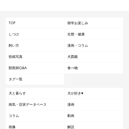
intersoo
監修／見津友啓先生（パティ動物病院院長）
TOP
雑学お楽しみ
しつけ
生態・健康
飼い方
漫画・コラム
投稿写真
犬図鑑
獣医師Q&A
食べ物
タグ一覧
犬と暮らす
犬が好き♥
病気・症状データベース
漫画
コラム
動画
画像
解説