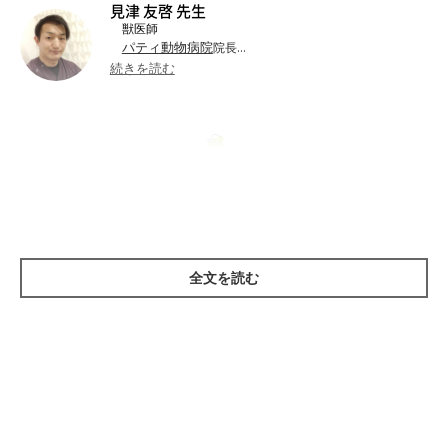
見津 友啓 先生
獣医師
パティ動物病院
院長
続きを読む
麻布大学
獣医学部獣医学科卒業
●資格：獣医師
ASC
日本小動物歯科研究会
日本獣医
●所属：
登録医／
／
麻酔外科学会
日本獣医皮膚科学会
／
犬の肺炎とは
パティ動物病院スタッフ紹介
パティ動
●WEBページ：
／
物病院オフィシャルブログ
全文を読む