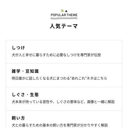
犬の肺炎の対処・治療法
基本的には、肺炎の原因にあわせて治療を行っていくことになり
人気テーマ
ます。
症状がひどく呼吸困難がある場合は、酸素室での入院が必要にな
ります。咳などへの対症療法も行います。
しつけ
犬が人と幸せに暮らすために必要なしつけを専門家が伝授
● 細菌性肺炎
通常何らかの基礎疾患があるので、基礎疾患の治療と合わせて抗
雑学・豆知識
菌薬を投与することになります。
明日誰かに話したくなる犬にまつわる”あれこれ”ネタはこちら
● 真菌性肺炎
しぐさ・生態
抗真菌薬を使います。
犬本来が持っている習性や、しぐさの意味など、画像と一緒に解説
● ウィルス性肺炎
飼い方
基本的に特効薬はないので、対症療法と二次感染を防ぐための抗
犬との暮らすための基本の飼い方を専門家が分かりやすく解説