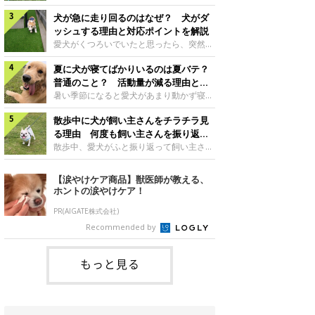
さんもいるかもしれません。今回は、犬が
らない、歩かなくなる』『暑い季節は散歩
クーンと鳴く理由や鼻鳴らしの背景、見極
犬が急に走り回るのはなぜ？ 犬がダ
の気配を察すると涼しい部屋から出ようと
め方と対応のポイントなどについて、いぬ
しない』など散歩に行きたがらないコもい
ッシュする理由と対応ポイントを解説
のきもち獣医師相談室の原 駿太朗先生に
るようです。愛犬の運動をさせてあげたい
愛犬がくつろいでいたと思ったら、突然部
伺いました。クーンと鳴くのはどんな気持
のに、散歩に行きたがらない。このような
屋の中を走り回り始める――そんな様子に
ち？いぬのきもち投稿写真ギャラリー犬が
場合はどう対応すればよいのでしょうか？
夏に犬が寝てばかりいるのは夏バテ？
驚いたことはありませんか？ 急な動きに
クーンと小さく鳴くときは、何らかの感情
「愛犬が夏に散歩に行きたがらない場合の
「何が起きているの？」と戸惑う飼い主さ
普通のこと？ 活動量が減る理由と対
を伝えようとしている場合があると考えら
対応」について、いぬのきもち獣医師相談
んも多いでしょう。落ち着いていたはずな
策とは
暑い季節になると愛犬があまり動かず寝て
れています。大
室の白山さとこ先生に聞きました。Q.夏に
のに、急にスイッチが入ったように見える
ばかりだと感じる飼い主さんはいません
犬の散歩に行くときの注意点は？ いぬの
と不安になることもあります。今回は、犬
散歩中に犬が飼い主さんをチラチラ見
か？その様子に、愛犬が夏バテで疲れてい
きもち投稿写真ギャラリーーー夏に愛犬と
が急に走り回る理由や見極め方などについ
るのか、元気がないのかなど不安に感じる
る理由 何度も飼い主さんを振り返る
散歩に行くときは、どのようなことに注意
て、いぬのきもち獣医師相談室の岡本りさ
方もいるのではないかと思います。 で
のはなぜ？
散歩中、愛犬がふと振り返って飼い主さん
をするとよい
先生に伺いました。犬が急に走り回るのは
は、犬が寝てばかりいるときに対処が必要
の様子を確認する…そんな場面に心当たり
よくある行動？いぬのきもち投稿写真ギャ
かを見極める方法はあるのでしょうか？
はありませんか？ 何度もチラチラ見られ
【涙やけケア商品】獣医師が教える、
ラリー犬が突然走り回る行動は、必ずしも
「犬の活動量が夏に減る理由と対策」につ
ると、「何か気になることがあるの？」
ホントの涙やけケア！
珍しいものではないと考えられています。
いて、いぬのきもち獣医師相談室の山口み
「ちゃんと歩けているかな」と不安になる
体にたまったエ
き先生に話を聞きました。Q. 夏に犬の活
ことがあるかもしれません。愛犬が歩きな
PR(AIGATE株式会社)
動量が減る理由は？ いぬのきもち投稿写
がら飼い主さんを振り返るしぐさには、ど
Recommended by
真ギャラリーーー夏に愛犬の活動量が減る
んな気持ちが隠れているのでしょうか。今
と感じる飼い主さんもいるようです。理由
回は、犬が散歩中に飼い主さんを確認する
としてどのようなこ
理由や注意すべきサインの見極めかた、対
もっと見る
応のポイントなどについて、いぬのきもち
獣医師相談室の原 駿太朗先生に伺いまし
た。振り返るのは「確認」や「安心」のサ
イン？いぬのきも