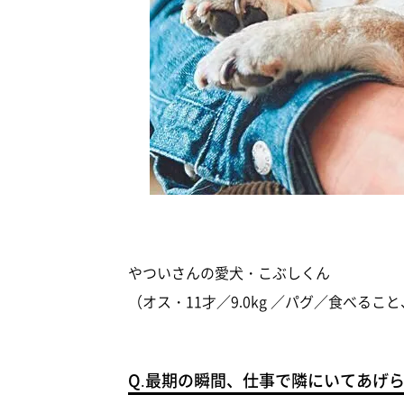
やついさんの愛犬・こぶしくん
（オス・11才／9.0kg ／パグ／食べる
Q.最期の瞬間、仕事で隣にいてあげ