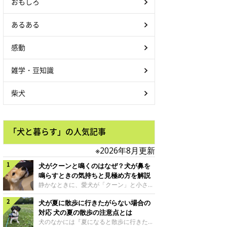
おもしろ
あるある
感動
雑学・豆知識
柴犬
「犬と暮らす」の人気記事
※2026年8月更新
犬がクーンと鳴くのはなぜ？犬が鼻を
鳴らすときの気持ちと見極め方を解説
静かなときに、愛犬が「クーン」と小さく
鳴いたり、鼻を鳴らすような音を出したり
犬が夏に散歩に行きたがらない場合の
することはありませんか？ 大きく吠える
わけではない分、「不安なの？それとも何
対応 犬の夏の散歩の注意点とは
かお願いしているの？」と気になる飼い主
犬のなかには『夏になると散歩に行きたが