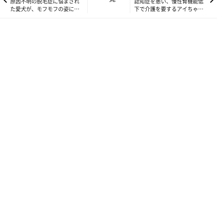
原因不明の脱毛症に悩まされ
認知症を患い、慢性腎機能低
に過ごしていました。その後、14才後半から認知症の症状が出始
た愛犬が、モフモフの姿に生
下で介護を要するアイちゃん
まれ変わった！
の毎日のお世話とは
め、徐々に食欲の低下が見られるように。それでも、Ｋさん家族
の献身的な介護とケアによって、16才を過ぎた今も、外での散歩
を楽しみ、ゴハンもしっかり食べることができています。