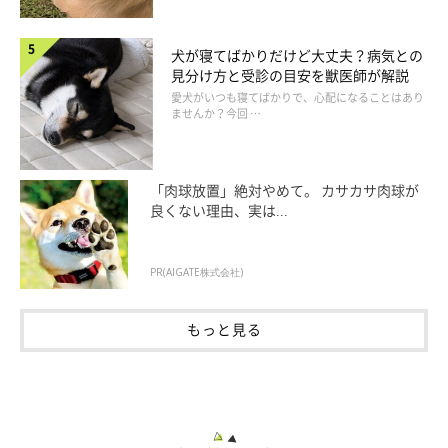
犬が寝てばかりだけど大丈夫？病気との
見分け方と受診の目安を獣医師が解説
愛犬がいつも寝てばかりで、心配になることはあり
ませんか？今回 …
「肉球放置」絶対やめて。 カサカサ肉球が
良くない理由、実は...
PR(AIGATE株式会社)
もっと見る
13才を過ぎたころから腎機能の低下が進む
「高齢に伴う腎機能低下ということでしたが、とくに症状があら