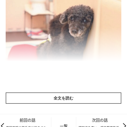
全文を読む
アイちゃん（メス・16才／3.3㎏／トイ・プードル／やさしくて穏やか）
東京都にお住まいのＫさん宅のアイちゃんは、12才の定期健診の
前回の話
次回の話
ときに腎機能の低下が見られましたが、目立った症状もなく元気
一覧