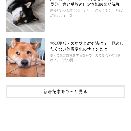
見分け方と受診の目安を獣医師が解説
愛犬がいつも寝てばかりで、「疲れてる？」「まさ
か病気！？」な …
犬の夏バテの症状と対処法は？ 見逃し
たくない体調変化のサインとは
愛犬の暑さ対策をするなかで『犬の夏バテの症状
は？ 』『犬の夏 …
週２回の検診時、10年以上アイちゃんを診てくれている先生は、数値だけ
にとらわれず、そのときの状態を的確に判断します
新着記事をもっと見る
次回は認知症の症状が出始めたアイちゃんの毎日のお世話につい
てレポートします。
出典／「いぬのきもち」2023年7月号『困難と闘う！……その先