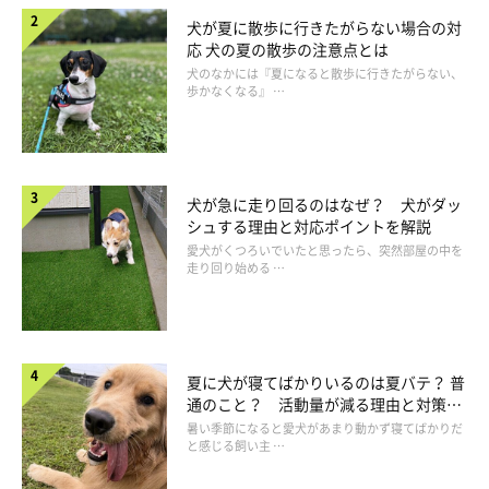
犬が夏に散歩に行きたがらない場合の対
応 犬の夏の散歩の注意点とは
犬のなかには『夏になると散歩に行きたがらない、
歩かなくなる』 …
犬が急に走り回るのはなぜ？ 犬がダッ
シュする理由と対応ポイントを解説
お出かけが大好きなアイちゃんとは、犬用グッズのお店やドッグカフェにも
愛犬がくつろいでいたと思ったら、突然部屋の中を
よく行きました。2018年の11才のとき
走り回り始める …
犬のお世話に関する知識が豊富なＫさんのきめ細かなケアもあ
り、アイちゃんは12才を過ぎるまで、大きな病気もなく活発に毎
日を過ごしてきました。そんななか、かかりつけの動物病院で定
夏に犬が寝てばかりいるのは夏バテ？ 普
通のこと？ 活動量が減る理由と対策と
期健診をしたとき、腎機能の低下が見られ、12才で慢性腎機能低
は
暑い季節になると愛犬があまり動かず寝てばかりだ
下のステージ２と告げられました。
と感じる飼い主 …