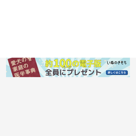
テレワークでの仕事が多い旦那さんと娘さんも、積極的にアイちゃんの介護
をしています。アイちゃんを囲んでいつも笑顔が絶えないご家族
アイちゃんは2007年５月、生後２カ月のころ、Ｋさん家に迎え
られました。当時まだ小学生だったＫさんの娘さんとともにアイ
ちゃんは元気いっぱいに育っていきました。
「今、娘は25才の社会人になっているので、アイが家族になって
からの長い年月をしみじみ実感しています。アイは、とても賢く
て穏やかな性格で、外出が大好き。活発だったころは、キャリー
バッグを用意すると喜んで飛びこみ、電車やバスでいろいろな場
所に出かけました。とにかく歩くのが大好きで、毎日１時間は散
歩をしていました」と話すＫさん。大の愛犬家で、犬との暮らし