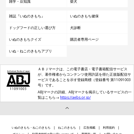
雑学・豆知識
柴犬
雑誌『いぬのきもち』
いぬのきもち健保
ドッグフードの正しい選び方
犬診断
いぬのきもちクイズ
購読者専用ページ
いぬ・ねこのきもちアプリ
ＡＢＪマークは、この電子書店・電子書籍配信サービス
が、著作権者からコンテンツ使用許諾を得た正規版配信サ
ービスであることを示す登録商標（登録番号 第11091003
号）です。
ABJマークの詳細、ABJマークを掲示しているサービスの一
覧はこちら→
https://aebs.or.jp/
いぬのきもち・ねこのきもち
ねこのきもち
広告掲載
利用規約
ポリシー
利用者情報の取り扱いについて
専門家一覧
お問い合わせ