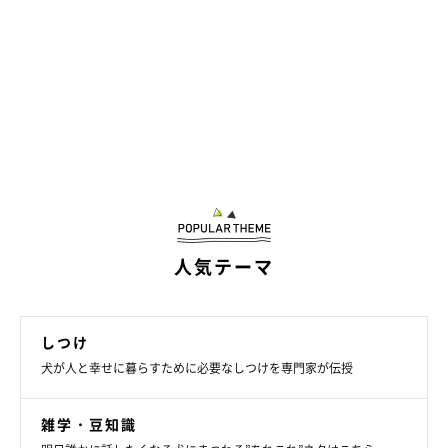
のしあわせへ』
取材協力／ハートフルおおもりのどうぶつ病院
写真／尾﨑たまき
取材・文／袴 もな
※掲載の情報は「いぬのきもち」2023年7月号発売時のもので
す。
人気テーマ
しつけ
犬が人と幸せに暮らすために必要なしつけを専門家が伝授
雑学・豆知識