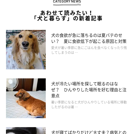
われることもなく、食欲も旺盛でいつもどおり元気に過ごしてい
ました。13才になったときにはさらに腎臓の数値は悪化し、ステ
あわせて読みたい！
「犬と暮らす」の新着記事
ージ３になったのですが、このときも表立った変化は見られませ
んでした」とＫさん。ただ、フードを腎臓ケア用の療法食に切り
犬の食欲が急に落ちるのは夏バテのせ
替え、定期的に血液検査を行うことにしたそう。
い？ 夏に食欲低下が起こる原因と対策
「数値は悪化しているのに、食欲が落ちずに体重も増えているこ
愛犬が暑い季節に急にごはんを食べなくなったり残
とに、かかりつけ医の先生も驚いていました。なので、私の場
してしまうのは …
合、数値だけを見て落ちこむことはやめにして、アイ自身が今ど
んな状態なのか、ゴハンをちゃんと食べてくれるかといったこと
を重視してケアをするよう心がけました」
犬が冷たい場所を探して眠るのはな
ぜ？ ひんやりした場所を好む理由と注
意点
暑い季節になると犬がひんやりしている場所に移動
したがるのは暑 …
犬が寝てばかりだけど大丈夫？病気との