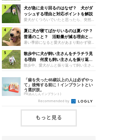
さんもいるかもしれません。今回は、犬が
らない、歩かなくなる』『暑い季節は散歩
クーンと鳴く理由や鼻鳴らしの背景、見極
犬が急に走り回るのはなぜ？ 犬がダ
の気配を察すると涼しい部屋から出ようと
め方と対応のポイントなどについて、いぬ
しない』など散歩に行きたがらないコもい
ッシュする理由と対応ポイントを解説
のきもち獣医師相談室の原 駿太朗先生に
るようです。愛犬の運動をさせてあげたい
愛犬がくつろいでいたと思ったら、突然部
伺いました。クーンと鳴くのはどんな気持
のに、散歩に行きたがらない。このような
屋の中を走り回り始める――そんな様子に
ち？いぬのきもち投稿写真ギャラリー犬が
場合はどう対応すればよいのでしょうか？
夏に犬が寝てばかりいるのは夏バテ？
驚いたことはありませんか？ 急な動きに
クーンと小さく鳴くときは、何らかの感情
「愛犬が夏に散歩に行きたがらない場合の
「何が起きているの？」と戸惑う飼い主さ
普通のこと？ 活動量が減る理由と対
を伝えようとしている場合があると考えら
対応」について、いぬのきもち獣医師相談
んも多いでしょう。落ち着いていたはずな
策とは
暑い季節になると愛犬があまり動かず寝て
れています。大
室の白山さとこ先生に聞きました。Q.夏に
のに、急にスイッチが入ったように見える
ばかりだと感じる飼い主さんはいません
犬の散歩に行くときの注意点は？ いぬの
と不安になることもあります。今回は、犬
散歩中に犬が飼い主さんをチラチラ見
か？その様子に、愛犬が夏バテで疲れてい
きもち投稿写真ギャラリーーー夏に愛犬と
が急に走り回る理由や見極め方などについ
るのか、元気がないのかなど不安に感じる
る理由 何度も飼い主さんを振り返る
散歩に行くときは、どのようなことに注意
て、いぬのきもち獣医師相談室の岡本りさ
方もいるのではないかと思います。 で
のはなぜ？
散歩中、愛犬がふと振り返って飼い主さん
をするとよい
先生に伺いました。犬が急に走り回るのは
は、犬が寝てばかりいるときに対処が必要
の様子を確認する…そんな場面に心当たり
よくある行動？いぬのきもち投稿写真ギャ
かを見極める方法はあるのでしょうか？
はありませんか？ 何度もチラチラ見られ
「歯を失った65歳以上の人は必ずやっ
ラリー犬が突然走り回る行動は、必ずしも
「犬の活動量が夏に減る理由と対策」につ
ると、「何か気になることがあるの？」
て」後悔する前に！インプラントとい
珍しいものではないと考えられています。
いて、いぬのきもち獣医師相談室の山口み
「ちゃんと歩けているかな」と不安になる
う選択肢。
体にたまったエ
き先生に話を聞きました。Q. 夏に犬の活
ことがあるかもしれません。愛犬が歩きな
PR(あんしんインプラント)
動量が減る理由は？ いぬのきもち投稿写
がら飼い主さんを振り返るしぐさには、ど
Recommended by
真ギャラリーーー夏に愛犬の活動量が減る
んな気持ちが隠れているのでしょうか。今
と感じる飼い主さんもいるようです。理由
回は、犬が散歩中に飼い主さんを確認する
としてどのようなこ
理由や注意すべきサインの見極めかた、対
もっと見る
応のポイントなどについて、いぬのきもち
獣医師相談室の原 駿太朗先生に伺いまし
た。振り返るのは「確認」や「安心」のサ
イン？いぬのきも