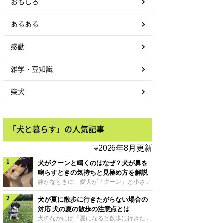
おもしろ
あるある
感動
雑学・豆知識
柴犬
「犬と暮らす」の人気記事
※2026年8月更新
犬がクーンと鳴くのはなぜ？犬が鼻を
鳴らすときの気持ちと見極め方を解説
静かなときに、愛犬が「クーン」と小さく
鳴いたり、鼻を鳴らすような音を出したり
犬が夏に散歩に行きたがらない場合の
することはありませんか？ 大きく吠える
わけではない分、「不安なの？それとも何
対応 犬の夏の散歩の注意点とは
かお願いしているの？」と気になる飼い主
犬のなかには『夏になると散歩に行きたが