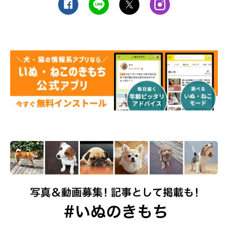
愛情を注いで信頼関係を築くことで安心感を与えながらも、かま
いすぎず適度な距離を保って、犬の自立心を育てることが嫉妬す
る機会を減らすためにも必要
です」
（監修：いぬのきもち・ねこのきもち獣医師相談室 担当獣医
師）
※写真は「いぬ・ねこのきもちアプリ」で投稿されたものです。
※記事と写真に関連性はありませんので予めご了承ください。
取材・文／雨宮カイ