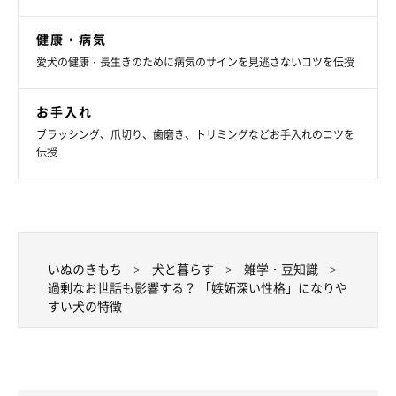
ーー嫉妬深いコに対する適切な接し方があれば教えてください。
健康・病気
愛犬の健康・長生きのために病気のサインを見逃さないコツを伝授
お手入れ
獣医師：
ブラッシング、爪切り、歯磨き、トリミングなどお手入れのコツを
「散歩などでほかの犬と接した後には、
愛犬にも同じようにかま
伝授
って
あげましょう。多頭飼いでは、
先住犬を優先して大げさにか
まってあげて、優先順位をきちんと示して
あげてください」
いぬのきもち
犬と暮らす
雑学・豆知識
過剰なお世話も影響する？ 「嫉妬深い性格」になりや
すい犬の特徴