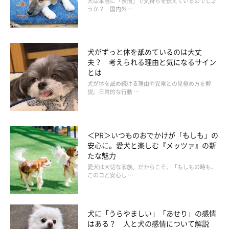
犬は本当に「表情」で気持ちを伝えているのでしょ
ーー多頭飼いをする場合ですね！
うか？ 国内外 …
犬がずっと体を舐めているのは大丈
獣医師：
夫？ 考えられる理由と気になるサイン
「このような場合、飼い主さんの注意が新入りの犬に向かいやす
とは
く、先住犬が疎外感から嫉妬することはよくあることです。
犬が体を舐め続ける理由や異常との見極め方を解
説。日常的な行動 …
また、
『新入りが飼い主さんと多く遊んでもらっているように感
じる』『おやつを多くもらっているように感じる』
など、自分が
＜PR＞いつものおでかけが「もしも」の
不公平に扱われていると思い込んで嫉妬にかられることがありま
安心に。愛犬と楽しむ『メッツァ』の新
す」
たな魅力
愛犬は大切な家族。だからこそ、「もしもの時も、
このコと安心し …
ーー多頭飼いをする飼い主さんは、このことをしっかり理解して
おきたいですね。
犬に「うらやましい」「あせり」の感情
はある？ 人と犬の感情について解説