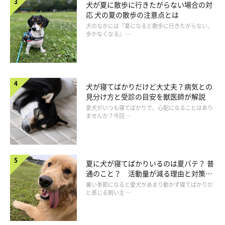
犬が夏に散歩に行きたがらない場合の対
応 犬の夏の散歩の注意点とは
犬のなかには『夏になると散歩に行きたがらない、
歩かなくなる』 …
嫉妬深くなる傾向にある犬の特徴は？
犬が寝てばかりだけど大丈夫？病気との
見分け方と受診の目安を獣医師が解説
ーー嫉妬深くなりやすいコの特徴はありますか？
愛犬がいつも寝てばかりで、心配になることはあり
ませんか？今回 …
獣医師：
「
飼い主さんから一身に愛情を受けて依存心の強いコ、飼い主さ
夏に犬が寝てばかりいるのは夏バテ？ 普
通のこと？ 活動量が減る理由と対策と
んへの独占欲の強いコ、自分の順位を気にするコ
、ということが
は
暑い季節になると愛犬があまり動かず寝てばかりだ
挙げられるでしょう。
と感じる飼い主 …
また、これまで飼い主さんを独り占めしていた
『ひとりっこ生