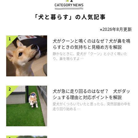
獣医師：
「そうですね。たとえば散歩中、飼い主さんがほかの犬に出会っ
「犬と暮らす」の人気記事
てなでたり話しかけていると、
『私のほうを見てよ！』
とばかり
にわざと間に割って入ってきたり。嫉妬が強いと
『私の飼い主さ
※2026年8月更新
んなんだからね！』
と、相手の犬を威嚇したり攻撃しようとする
犬がクーンと鳴くのはなぜ？犬が鼻を鳴
コもいるでしょう」
らすときの気持ちと見極め方を解説
静かなときに、愛犬が「クーン」と小さく鳴いた
り、鼻を鳴らすよ …
犬が急に走り回るのはなぜ？ 犬がダッ
シュする理由と対応ポイントを解説
愛犬がくつろいでいたと思ったら、突然部屋の中を
走り回り始める …