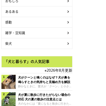
おもしろ
あるある
感動
雑学・豆知識
柴犬
「犬と暮らす」の人気記事
※2026年8月更新
犬がクーンと鳴くのはなぜ？犬が鼻を
鳴らすときの気持ちと見極め方を解説
静かなときに、愛犬が「クーン」と小さく
鳴いたり、鼻を鳴らすような音を出したり
犬が夏に散歩に行きたがらない場合の
することはありませんか？ 大きく吠える
わけではない分、「不安なの？それとも何
対応 犬の夏の散歩の注意点とは
かお願いしているの？」と気になる飼い主
犬のなかには『夏になると散歩に行きたが