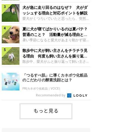
さんもいるかもしれません。今回は、犬が
らない、歩かなくなる』『暑い季節は散歩
クーンと鳴く理由や鼻鳴らしの背景、見極
犬が急に走り回るのはなぜ？ 犬がダ
の気配を察すると涼しい部屋から出ようと
め方と対応のポイントなどについて、いぬ
しない』など散歩に行きたがらないコもい
ッシュする理由と対応ポイントを解説
のきもち獣医師相談室の原 駿太朗先生に
るようです。愛犬の運動をさせてあげたい
愛犬がくつろいでいたと思ったら、突然部
伺いました。クーンと鳴くのはどんな気持
のに、散歩に行きたがらない。このような
屋の中を走り回り始める――そんな様子に
ち？いぬのきもち投稿写真ギャラリー犬が
場合はどう対応すればよいのでしょうか？
夏に犬が寝てばかりいるのは夏バテ？
驚いたことはありませんか？ 急な動きに
クーンと小さく鳴くときは、何らかの感情
「愛犬が夏に散歩に行きたがらない場合の
「何が起きているの？」と戸惑う飼い主さ
普通のこと？ 活動量が減る理由と対
を伝えようとしている場合があると考えら
対応」について、いぬのきもち獣医師相談
んも多いでしょう。落ち着いていたはずな
策とは
暑い季節になると愛犬があまり動かず寝て
れています。大
室の白山さとこ先生に聞きました。Q.夏に
のに、急にスイッチが入ったように見える
ばかりだと感じる飼い主さんはいません
犬の散歩に行くときの注意点は？ いぬの
と不安になることもあります。今回は、犬
散歩中に犬が飼い主さんをチラチラ見
か？その様子に、愛犬が夏バテで疲れてい
きもち投稿写真ギャラリーーー夏に愛犬と
が急に走り回る理由や見極め方などについ
るのか、元気がないのかなど不安に感じる
る理由 何度も飼い主さんを振り返る
散歩に行くときは、どのようなことに注意
て、いぬのきもち獣医師相談室の岡本りさ
方もいるのではないかと思います。 で
のはなぜ？
散歩中、愛犬がふと振り返って飼い主さん
をするとよい
先生に伺いました。犬が急に走り回るのは
は、犬が寝てばかりいるときに対処が必要
の様子を確認する…そんな場面に心当たり
よくある行動？いぬのきもち投稿写真ギャ
かを見極める方法はあるのでしょうか？
はありませんか？ 何度もチラチラ見られ
「つるすべ肌」に導くカネボウ化粧品
ラリー犬が突然走り回る行動は、必ずしも
「犬の活動量が夏に減る理由と対策」につ
ると、「何か気になることがあるの？」
のこだわりの酵素洗顔とは？
珍しいものではないと考えられています。
いて、いぬのきもち獣医師相談室の山口み
「ちゃんと歩けているかな」と不安になる
体にたまったエ
き先生に話を聞きました。Q. 夏に犬の活
ことがあるかもしれません。愛犬が歩きな
PR(カネボウ化粧品｜VOCE)
動量が減る理由は？ いぬのきもち投稿写
がら飼い主さんを振り返るしぐさには、ど
Recommended by
真ギャラリーーー夏に愛犬の活動量が減る
んな気持ちが隠れているのでしょうか。今
と感じる飼い主さんもいるようです。理由
回は、犬が散歩中に飼い主さんを確認する
としてどのようなこ
理由や注意すべきサインの見極めかた、対
もっと見る
応のポイントなどについて、いぬのきもち
獣医師相談室の原 駿太朗先生に伺いまし
た。振り返るのは「確認」や「安心」のサ
イン？いぬのきも