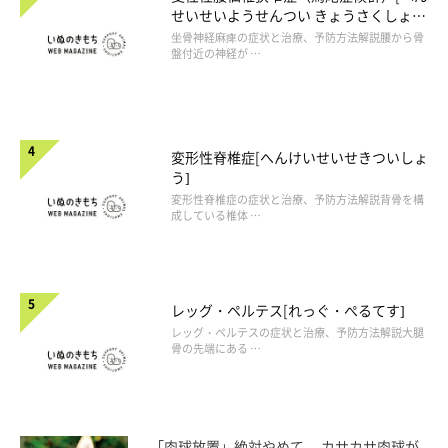
せいせいようせんつい きょうさくしょう
（ばびしょうこうぐん）]
坐骨神経麻痺の症状と治療、予防方法解説腰から骨
盤付近の神経が …
変形性脊椎症[へんけいせいせきついしょ
う]
変形性脊椎症の症状と治療、予防方法解説背骨を構
成している椎体 …
レッグ・ペルテス[れっぐ・ぺるてす]
レッグ・ペルテスの症状と治療、予防方法解説大腿
骨の先端にある …
「肉球放置」絶対やめて。 カサカサ肉球が