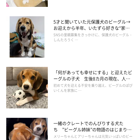
5才と聞いていた元保護犬のビーグル→
お迎えから半年、いたずら好きな“家族
の中心的存在”に！
SNSの里親募集をきっかけに、保護犬のビーグル・
しんたろうく …
「何があっても幸せにする」と迎えたビ
ーグルの子犬 生後8カ月の現在、人と
犬が大好きなパワフルなコに成長中！
初めて犬を迎える不安を乗り越え、ビーグルのぽぴ
いくんを家族に …
一緒のクレートでのんびりする犬た
ち ”ビーグル姉妹”の物語のはじまりに
キュンとしてしまう！
メリーちゃんとアリーちゃんは元気いっぱいのビー