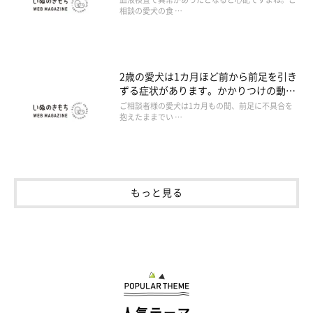
ということなのですが、心配です。
相談の愛犬の食 …
2歳の愛犬は1カ月ほど前から前足を引き
ずる症状があります。かかりつけの動物
病院では原因がわからないと言われまし
ご相談者様の愛犬は1カ月もの間、前足に不具合を
た。別の動物病院で一度診てもらったほ
抱えたままでい …
うがいいのでしょうか。
もっと見る
人気テーマ