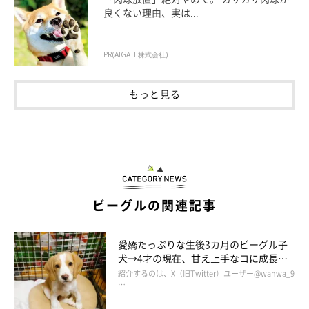
良くない理由、実は...
PR(AIGATE株式会社)
もっと見る
ビーグルの関連記事
愛嬌たっぷりな生後3カ月のビーグル子
犬→4才の現在、甘え上手なコに成長！
「なくてはならない存在」に
紹介するのは、X（旧Twitter）ユーザー@wanwa_9
…