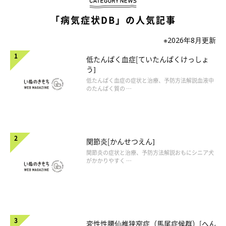
「病気症状DB」の人気記事
※2026年8月更新
低たんぱく血症[ていたんぱくけっしょ
う]
低たんぱく血症の症状と治療、予防方法解説血液中
のたんぱく質の …
関節炎[かんせつえん]
関節炎の症状と治療、予防方法解説おもにシニア犬
がかかりやすく …
変性性腰仙椎狭窄症（馬尾症候群）[へん