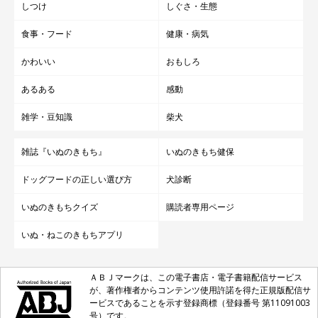
しつけ
しぐさ・生態
食事・フード
健康・病気
かわいい
おもしろ
あるある
感動
雑学・豆知識
柴犬
雑誌『いぬのきもち』
いぬのきもち健保
ドッグフードの正しい選び方
犬診断
いぬのきもちクイズ
購読者専用ページ
いぬ・ねこのきもちアプリ
ＡＢＪマークは、この電子書店・電子書籍配信サービス
が、著作権者からコンテンツ使用許諾を得た正規版配信サ
ービスであることを示す登録商標（登録番号 第11091003
号）です。