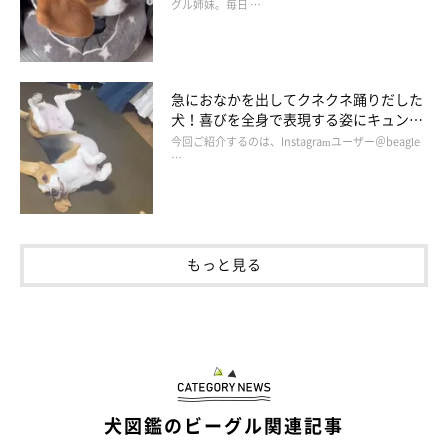
グル姉妹。毎日 …
急におなかを出してクネクネ踊りだした
犬！喜びを全身で表現する姿にキュンと
くる！
今回ご紹介するのは、Instagramユーザー＠beagle
…
もっと見る
犬図鑑のビーグル関連記事