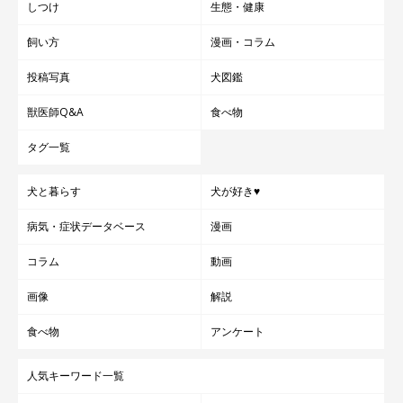
しつけ
生態・健康
飼い方
漫画・コラム
投稿写真
犬図鑑
獣医師Q&A
食べ物
タグ一覧
犬と暮らす
犬が好き♥
病気・症状データベース
漫画
コラム
動画
画像
解説
食べ物
アンケート
人気キーワード一覧