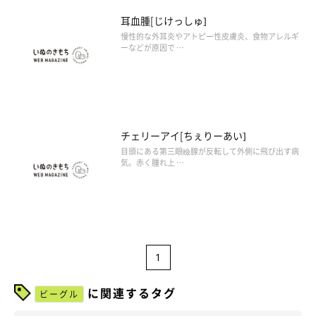
耳血腫[じけっしゅ]
慢性的な外耳炎やアトピー性皮膚炎、食物アレルギ
ーなどが原因で …
チェリーアイ[ちぇりーあい]
目頭にある第三眼瞼腺が反転して外側に飛び出す病
気。赤く腫れ上 …
1
に関連するタグ
ビーグル