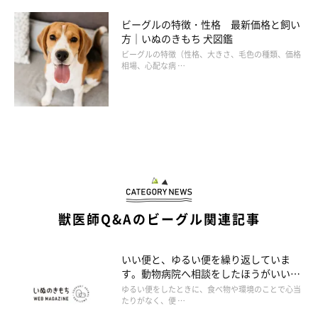
ビーグルの特徴・性格 最新価格と飼い
方｜いぬのきもち 犬図鑑
ビーグルの特徴（性格、大きさ、毛色の種類、価格
相場、心配な病 …
獣医師Q&Aのビーグル関連記事
いい便と、ゆるい便を繰り返していま
す。動物病院へ相談をしたほうがいいで
しょうか。
ゆるい便をしたときに、食べ物や環境のことで心当
たりがなく、便 …