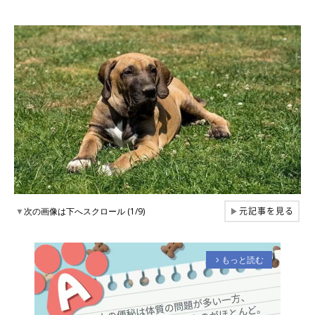
元記事を見る
▼
次の画像は下へスクロール (1/9)
▶
もっと読む
arrow_forward_ios