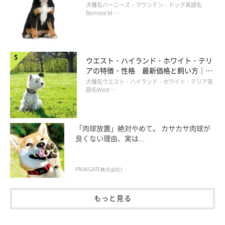
もち 犬図鑑
犬種名バーニーズ・マウンテン・ドッグ英語名
Bernese M …
ウエスト・ハイランド・ホワイト・テリ
アの特徴・性格 最新価格と飼い方｜い
ぬのきもち 犬図鑑
犬種名ウエスト・ハイランド・ホワイト・テリア英
語名West …
「肉球放置」絶対やめて。 カサカサ肉球が
良くない理由、実は...
PR(AIGATE株式会社)
もっと見る