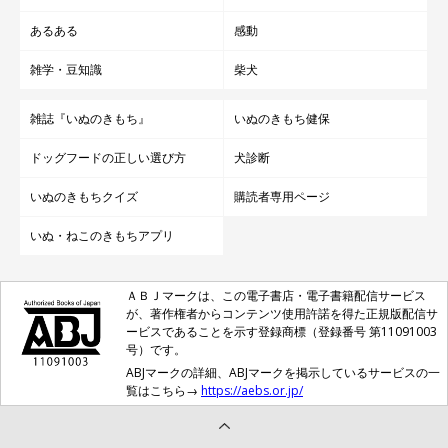
あるある
感動
雑学・豆知識
柴犬
雑誌『いぬのきもち』
いぬのきもち健保
ドッグフードの正しい選び方
犬診断
いぬのきもちクイズ
購読者専用ページ
いぬ・ねこのきもちアプリ
ＡＢＪマークは、この電子書店・電子書籍配信サービス
が、著作権者からコンテンツ使用許諾を得た正規版配信サ
ービスであることを示す登録商標（登録番号 第11091003
号）です。
ABJマークの詳細、ABJマークを掲示しているサービスの一
覧はこちら→
https://aebs.or.jp/