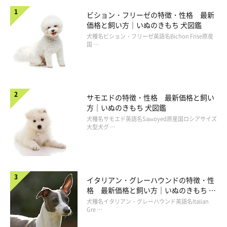
ビション・フリーゼの特徴・性格 最新
価格と飼い方｜いぬのきもち 犬図鑑
犬種名ビション・フリーゼ英語名Bichon Frise原産
国 …
サモエドの特徴・性格 最新価格と飼い
方｜いぬのきもち 犬図鑑
犬種名サモエド英語名Samoyed原産国ロシアサイズ
大型犬グ …
イタリアン・グレーハウンドの特徴・性
格 最新価格と飼い方｜いぬのきもち 犬
図鑑
犬種名イタリアン・グレーハウンド英語名Italian
Gre …