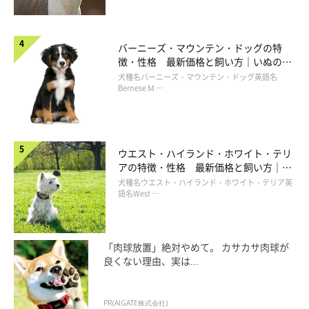
バーニーズ・マウンテン・ドッグの特
徴・性格 最新価格と飼い方｜いぬのき
もち 犬図鑑
犬種名バーニーズ・マウンテン・ドッグ英語名
Bernese M …
ウエスト・ハイランド・ホワイト・テリ
アの特徴・性格 最新価格と飼い方｜い
ぬのきもち 犬図鑑
犬種名ウエスト・ハイランド・ホワイト・テリア英
語名West …
「肉球放置」絶対やめて。 カサカサ肉球が
良くない理由、実は...
PR(AIGATE株式会社)