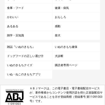
食事・フード
健康・病気
かわいい
おもしろ
あるある
感動
雑学・豆知識
柴犬
雑誌『いぬのきもち』
いぬのきもち健保
ドッグフードの正しい選び方
犬診断
いぬのきもちクイズ
購読者専用ページ
いぬ・ねこのきもちアプリ
ＡＢＪマークは、この電子書店・電子書籍配信サービス
が、著作権者からコンテンツ使用許諾を得た正規版配信サ
ービスであることを示す登録商標（登録番号 第11091003
号）です。