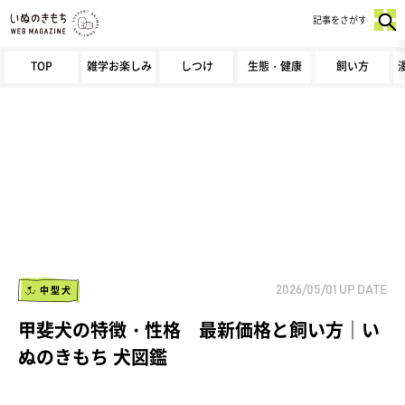
記事をさがす
TOP
雑学お楽しみ
しつけ
生態・健康
飼い方
中型犬
2026/05/01
UP DATE
甲斐犬の特徴・性格 最新価格と飼い方｜い
ぬのきもち 犬図鑑