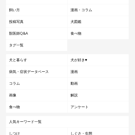
飼い方
漫画・コラム
投稿写真
犬図鑑
獣医師Q&A
食べ物
タグ一覧
犬と暮らす
犬が好き♥
病気・症状データベース
漫画
コラム
動画
画像
解説
食べ物
アンケート
人気キーワード一覧
しつけ
しぐさ・生態