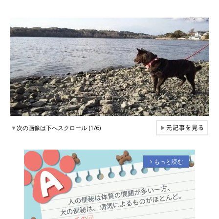
元記事を見る
▼
次の画像は下へスクロール (1/6)
▶
もっと読む
arrow_forward_ios