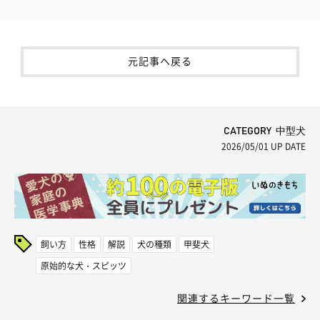
元記事へ戻る
CATEGORY 中型犬
2026/05/01
UP DATE
飼い方
性格
解説
犬の種類
甲斐犬
原始的な犬・スピッツ
関連するキーワード一覧