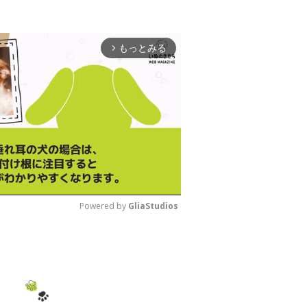
もっとみる
arrow_forward_ios
Powered by 
GliaStudios
M
u
t
e