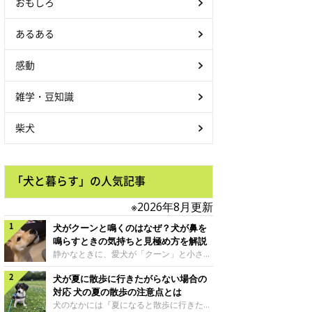
おもしろ
あるある
感動
雑学・豆知識
柴犬
「犬と暮らす」の人気記事
※2026年8月更新
犬がクーンと鳴くのはなぜ？犬が鼻を
鳴らすときの気持ちと見極め方を解説
静かなときに、愛犬が「クーン」と小さく
鳴いたり、鼻を鳴らすような音を出したり
犬が夏に散歩に行きたがらない場合の
することはありませんか？ 大きく吠える
わけではない分、「不安なの？それとも何
対応 犬の夏の散歩の注意点とは
かお願いしているの？」と気になる飼い主
犬のなかには『夏になると散歩に行きたが