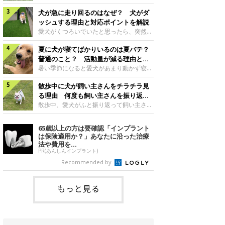
さんもいるかもしれません。今回は、犬が
らない、歩かなくなる』『暑い季節は散歩
クーンと鳴く理由や鼻鳴らしの背景、見極
犬が急に走り回るのはなぜ？ 犬がダ
の気配を察すると涼しい部屋から出ようと
め方と対応のポイントなどについて、いぬ
しない』など散歩に行きたがらないコもい
ッシュする理由と対応ポイントを解説
のきもち獣医師相談室の原 駿太朗先生に
るようです。愛犬の運動をさせてあげたい
愛犬がくつろいでいたと思ったら、突然部
伺いました。クーンと鳴くのはどんな気持
のに、散歩に行きたがらない。このような
屋の中を走り回り始める――そんな様子に
ち？いぬのきもち投稿写真ギャラリー犬が
場合はどう対応すればよいのでしょうか？
夏に犬が寝てばかりいるのは夏バテ？
驚いたことはありませんか？ 急な動きに
クーンと小さく鳴くときは、何らかの感情
「愛犬が夏に散歩に行きたがらない場合の
「何が起きているの？」と戸惑う飼い主さ
普通のこと？ 活動量が減る理由と対
を伝えようとしている場合があると考えら
対応」について、いぬのきもち獣医師相談
んも多いでしょう。落ち着いていたはずな
策とは
暑い季節になると愛犬があまり動かず寝て
れています。大
室の白山さとこ先生に聞きました。Q.夏に
のに、急にスイッチが入ったように見える
ばかりだと感じる飼い主さんはいません
犬の散歩に行くときの注意点は？ いぬの
と不安になることもあります。今回は、犬
散歩中に犬が飼い主さんをチラチラ見
か？その様子に、愛犬が夏バテで疲れてい
きもち投稿写真ギャラリーーー夏に愛犬と
が急に走り回る理由や見極め方などについ
るのか、元気がないのかなど不安に感じる
る理由 何度も飼い主さんを振り返る
散歩に行くときは、どのようなことに注意
て、いぬのきもち獣医師相談室の岡本りさ
方もいるのではないかと思います。 で
のはなぜ？
散歩中、愛犬がふと振り返って飼い主さん
をするとよい
先生に伺いました。犬が急に走り回るのは
は、犬が寝てばかりいるときに対処が必要
の様子を確認する…そんな場面に心当たり
よくある行動？いぬのきもち投稿写真ギャ
かを見極める方法はあるのでしょうか？
はありませんか？ 何度もチラチラ見られ
65歳以上の方は要確認「インプラント
ラリー犬が突然走り回る行動は、必ずしも
「犬の活動量が夏に減る理由と対策」につ
ると、「何か気になることがあるの？」
は保険適用か？」あなたに沿った治療
珍しいものではないと考えられています。
いて、いぬのきもち獣医師相談室の山口み
「ちゃんと歩けているかな」と不安になる
法や費用を...
体にたまったエ
き先生に話を聞きました。Q. 夏に犬の活
ことがあるかもしれません。愛犬が歩きな
PR(あんしんインプラント)
動量が減る理由は？ いぬのきもち投稿写
がら飼い主さんを振り返るしぐさには、ど
Recommended by
真ギャラリーーー夏に愛犬の活動量が減る
んな気持ちが隠れているのでしょうか。今
と感じる飼い主さんもいるようです。理由
回は、犬が散歩中に飼い主さんを確認する
としてどのようなこ
理由や注意すべきサインの見極めかた、対
もっと見る
応のポイントなどについて、いぬのきもち
獣医師相談室の原 駿太朗先生に伺いまし
た。振り返るのは「確認」や「安心」のサ
イン？いぬのきも