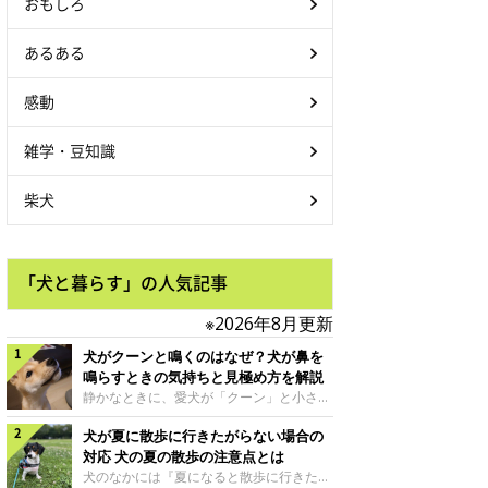
おもしろ
あるある
感動
雑学・豆知識
柴犬
「犬と暮らす」の人気記事
※2026年8月更新
犬がクーンと鳴くのはなぜ？犬が鼻を
鳴らすときの気持ちと見極め方を解説
静かなときに、愛犬が「クーン」と小さく
鳴いたり、鼻を鳴らすような音を出したり
犬が夏に散歩に行きたがらない場合の
することはありませんか？ 大きく吠える
わけではない分、「不安なの？それとも何
対応 犬の夏の散歩の注意点とは
かお願いしているの？」と気になる飼い主
犬のなかには『夏になると散歩に行きたが