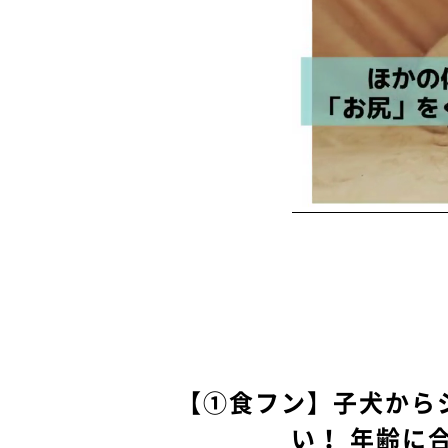
【①食フン】子犬から
い！ 年齢に