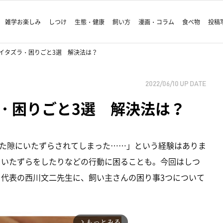
雑学お楽しみ
しつけ
生態・健康
飼い方
漫画・コラム
食べ物
投稿
イタズラ・困りごと3選 解決法は？
2022/06/10
UP DATE
・困りごと3選 解決法は？
た隙にいたずらされてしまった……」という経験はありま
、いたずらをしたりなどの行動に困ることも。今回はしつ
hool」代表の西川文二先生に、飼い主さんの困り事3つについて
もっとみる
arrow_forward_ios