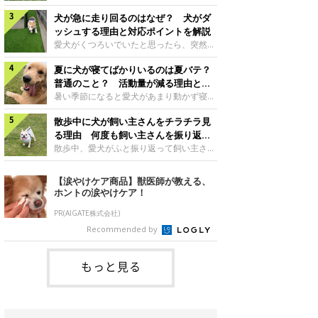
さんもいるかもしれません。今回は、犬が
らない、歩かなくなる』『暑い季節は散歩
クーンと鳴く理由や鼻鳴らしの背景、見極
犬が急に走り回るのはなぜ？ 犬がダ
の気配を察すると涼しい部屋から出ようと
め方と対応のポイントなどについて、いぬ
しない』など散歩に行きたがらないコもい
ッシュする理由と対応ポイントを解説
のきもち獣医師相談室の原 駿太朗先生に
るようです。愛犬の運動をさせてあげたい
愛犬がくつろいでいたと思ったら、突然部
伺いました。クーンと鳴くのはどんな気持
のに、散歩に行きたがらない。このような
屋の中を走り回り始める――そんな様子に
ち？いぬのきもち投稿写真ギャラリー犬が
場合はどう対応すればよいのでしょうか？
夏に犬が寝てばかりいるのは夏バテ？
驚いたことはありませんか？ 急な動きに
クーンと小さく鳴くときは、何らかの感情
「愛犬が夏に散歩に行きたがらない場合の
「何が起きているの？」と戸惑う飼い主さ
普通のこと？ 活動量が減る理由と対
を伝えようとしている場合があると考えら
対応」について、いぬのきもち獣医師相談
んも多いでしょう。落ち着いていたはずな
策とは
暑い季節になると愛犬があまり動かず寝て
れています。大
室の白山さとこ先生に聞きました。Q.夏に
のに、急にスイッチが入ったように見える
ばかりだと感じる飼い主さんはいません
犬の散歩に行くときの注意点は？ いぬの
と不安になることもあります。今回は、犬
散歩中に犬が飼い主さんをチラチラ見
か？その様子に、愛犬が夏バテで疲れてい
きもち投稿写真ギャラリーーー夏に愛犬と
が急に走り回る理由や見極め方などについ
るのか、元気がないのかなど不安に感じる
る理由 何度も飼い主さんを振り返る
散歩に行くときは、どのようなことに注意
て、いぬのきもち獣医師相談室の岡本りさ
方もいるのではないかと思います。 で
のはなぜ？
散歩中、愛犬がふと振り返って飼い主さん
をするとよい
先生に伺いました。犬が急に走り回るのは
は、犬が寝てばかりいるときに対処が必要
の様子を確認する…そんな場面に心当たり
よくある行動？いぬのきもち投稿写真ギャ
かを見極める方法はあるのでしょうか？
はありませんか？ 何度もチラチラ見られ
【涙やけケア商品】獣医師が教える、
ラリー犬が突然走り回る行動は、必ずしも
「犬の活動量が夏に減る理由と対策」につ
ると、「何か気になることがあるの？」
ホントの涙やけケア！
珍しいものではないと考えられています。
いて、いぬのきもち獣医師相談室の山口み
「ちゃんと歩けているかな」と不安になる
体にたまったエ
き先生に話を聞きました。Q. 夏に犬の活
ことがあるかもしれません。愛犬が歩きな
PR(AIGATE株式会社)
動量が減る理由は？ いぬのきもち投稿写
がら飼い主さんを振り返るしぐさには、ど
Recommended by
真ギャラリーーー夏に愛犬の活動量が減る
んな気持ちが隠れているのでしょうか。今
と感じる飼い主さんもいるようです。理由
回は、犬が散歩中に飼い主さんを確認する
としてどのようなこ
理由や注意すべきサインの見極めかた、対
もっと見る
応のポイントなどについて、いぬのきもち
獣医師相談室の原 駿太朗先生に伺いまし
た。振り返るのは「確認」や「安心」のサ
イン？いぬのきも