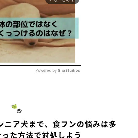
Powered by 
GliaStudios
M
u
t
e
シニア犬まで、食フンの悩みは多
合った方法で対処しよう