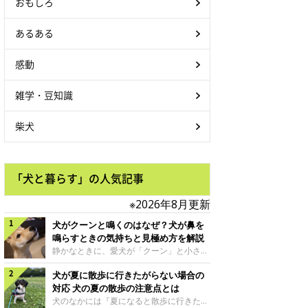
おもしろ
あるある
感動
雑学・豆知識
柴犬
「犬と暮らす」の人気記事
※2026年8月更新
犬がクーンと鳴くのはなぜ？犬が鼻を
鳴らすときの気持ちと見極め方を解説
静かなときに、愛犬が「クーン」と小さく
鳴いたり、鼻を鳴らすような音を出したり
犬が夏に散歩に行きたがらない場合の
することはありませんか？ 大きく吠える
わけではない分、「不安なの？それとも何
対応 犬の夏の散歩の注意点とは
かお願いしているの？」と気になる飼い主
犬のなかには『夏になると散歩に行きたが