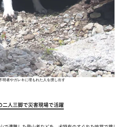
不明者やガレキに埋もれた人を捜し出す
の二人三脚で災害現場で活躍
山で遭難した登山者などを、犬特有のすぐれた嗅覚で捜し