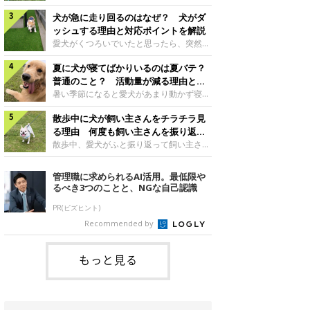
さんもいるかもしれません。今回は、犬が
らない、歩かなくなる』『暑い季節は散歩
クーンと鳴く理由や鼻鳴らしの背景、見極
犬が急に走り回るのはなぜ？ 犬がダ
の気配を察すると涼しい部屋から出ようと
め方と対応のポイントなどについて、いぬ
しない』など散歩に行きたがらないコもい
ッシュする理由と対応ポイントを解説
のきもち獣医師相談室の原 駿太朗先生に
るようです。愛犬の運動をさせてあげたい
愛犬がくつろいでいたと思ったら、突然部
伺いました。クーンと鳴くのはどんな気持
のに、散歩に行きたがらない。このような
屋の中を走り回り始める――そんな様子に
ち？いぬのきもち投稿写真ギャラリー犬が
場合はどう対応すればよいのでしょうか？
夏に犬が寝てばかりいるのは夏バテ？
驚いたことはありませんか？ 急な動きに
クーンと小さく鳴くときは、何らかの感情
「愛犬が夏に散歩に行きたがらない場合の
「何が起きているの？」と戸惑う飼い主さ
普通のこと？ 活動量が減る理由と対
を伝えようとしている場合があると考えら
対応」について、いぬのきもち獣医師相談
んも多いでしょう。落ち着いていたはずな
策とは
暑い季節になると愛犬があまり動かず寝て
れています。大
室の白山さとこ先生に聞きました。Q.夏に
のに、急にスイッチが入ったように見える
ばかりだと感じる飼い主さんはいません
犬の散歩に行くときの注意点は？ いぬの
と不安になることもあります。今回は、犬
散歩中に犬が飼い主さんをチラチラ見
か？その様子に、愛犬が夏バテで疲れてい
きもち投稿写真ギャラリーーー夏に愛犬と
が急に走り回る理由や見極め方などについ
るのか、元気がないのかなど不安に感じる
る理由 何度も飼い主さんを振り返る
散歩に行くときは、どのようなことに注意
て、いぬのきもち獣医師相談室の岡本りさ
方もいるのではないかと思います。 で
のはなぜ？
散歩中、愛犬がふと振り返って飼い主さん
をするとよい
先生に伺いました。犬が急に走り回るのは
は、犬が寝てばかりいるときに対処が必要
の様子を確認する…そんな場面に心当たり
よくある行動？いぬのきもち投稿写真ギャ
かを見極める方法はあるのでしょうか？
はありませんか？ 何度もチラチラ見られ
管理職に求められるAI活用。最低限や
ラリー犬が突然走り回る行動は、必ずしも
「犬の活動量が夏に減る理由と対策」につ
ると、「何か気になることがあるの？」
るべき3つのことと、NGな自己認識
珍しいものではないと考えられています。
いて、いぬのきもち獣医師相談室の山口み
「ちゃんと歩けているかな」と不安になる
体にたまったエ
き先生に話を聞きました。Q. 夏に犬の活
ことがあるかもしれません。愛犬が歩きな
PR(ビズヒント)
動量が減る理由は？ いぬのきもち投稿写
がら飼い主さんを振り返るしぐさには、ど
Recommended by
真ギャラリーーー夏に愛犬の活動量が減る
んな気持ちが隠れているのでしょうか。今
と感じる飼い主さんもいるようです。理由
回は、犬が散歩中に飼い主さんを確認する
としてどのようなこ
理由や注意すべきサインの見極めかた、対
もっと見る
応のポイントなどについて、いぬのきもち
獣医師相談室の原 駿太朗先生に伺いまし
た。振り返るのは「確認」や「安心」のサ
イン？いぬのきも