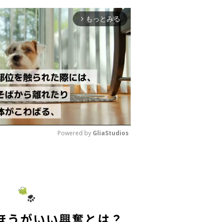
もっとみる
arrow_forward_ios
Powered by 
GliaStudios
M
u
t
e
ほうがいい興奮とは？