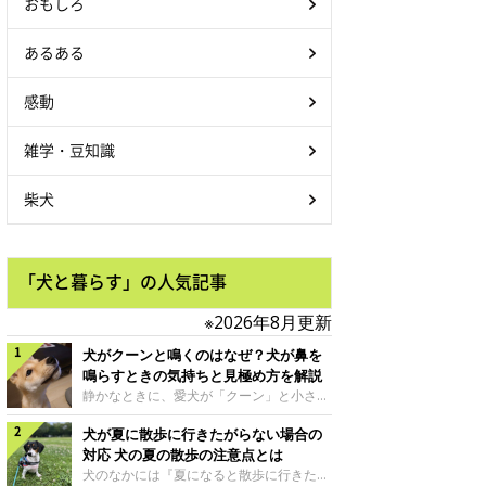
おもしろ
あるある
感動
雑学・豆知識
柴犬
「犬と暮らす」の人気記事
※2026年8月更新
犬がクーンと鳴くのはなぜ？犬が鼻を
鳴らすときの気持ちと見極め方を解説
静かなときに、愛犬が「クーン」と小さく
鳴いたり、鼻を鳴らすような音を出したり
犬が夏に散歩に行きたがらない場合の
することはありませんか？ 大きく吠える
わけではない分、「不安なの？それとも何
対応 犬の夏の散歩の注意点とは
かお願いしているの？」と気になる飼い主
犬のなかには『夏になると散歩に行きたが