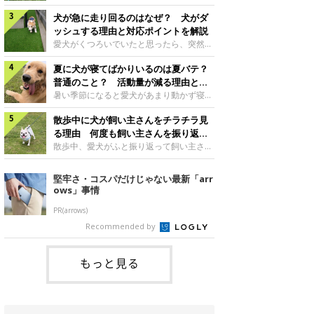
さんもいるかもしれません。今回は、犬が
らない、歩かなくなる』『暑い季節は散歩
クーンと鳴く理由や鼻鳴らしの背景、見極
犬が急に走り回るのはなぜ？ 犬がダ
の気配を察すると涼しい部屋から出ようと
め方と対応のポイントなどについて、いぬ
しない』など散歩に行きたがらないコもい
ッシュする理由と対応ポイントを解説
のきもち獣医師相談室の原 駿太朗先生に
るようです。愛犬の運動をさせてあげたい
愛犬がくつろいでいたと思ったら、突然部
伺いました。クーンと鳴くのはどんな気持
のに、散歩に行きたがらない。このような
屋の中を走り回り始める――そんな様子に
ち？いぬのきもち投稿写真ギャラリー犬が
場合はどう対応すればよいのでしょうか？
夏に犬が寝てばかりいるのは夏バテ？
驚いたことはありませんか？ 急な動きに
クーンと小さく鳴くときは、何らかの感情
「愛犬が夏に散歩に行きたがらない場合の
「何が起きているの？」と戸惑う飼い主さ
普通のこと？ 活動量が減る理由と対
を伝えようとしている場合があると考えら
対応」について、いぬのきもち獣医師相談
んも多いでしょう。落ち着いていたはずな
策とは
暑い季節になると愛犬があまり動かず寝て
れています。大
室の白山さとこ先生に聞きました。Q.夏に
のに、急にスイッチが入ったように見える
ばかりだと感じる飼い主さんはいません
犬の散歩に行くときの注意点は？ いぬの
と不安になることもあります。今回は、犬
散歩中に犬が飼い主さんをチラチラ見
か？その様子に、愛犬が夏バテで疲れてい
きもち投稿写真ギャラリーーー夏に愛犬と
が急に走り回る理由や見極め方などについ
るのか、元気がないのかなど不安に感じる
る理由 何度も飼い主さんを振り返る
散歩に行くときは、どのようなことに注意
て、いぬのきもち獣医師相談室の岡本りさ
方もいるのではないかと思います。 で
のはなぜ？
散歩中、愛犬がふと振り返って飼い主さん
をするとよい
先生に伺いました。犬が急に走り回るのは
は、犬が寝てばかりいるときに対処が必要
の様子を確認する…そんな場面に心当たり
よくある行動？いぬのきもち投稿写真ギャ
かを見極める方法はあるのでしょうか？
はありませんか？ 何度もチラチラ見られ
堅牢さ・コスパだけじゃない最新「arr
ラリー犬が突然走り回る行動は、必ずしも
「犬の活動量が夏に減る理由と対策」につ
ると、「何か気になることがあるの？」
ows」事情
珍しいものではないと考えられています。
いて、いぬのきもち獣医師相談室の山口み
「ちゃんと歩けているかな」と不安になる
体にたまったエ
き先生に話を聞きました。Q. 夏に犬の活
ことがあるかもしれません。愛犬が歩きな
PR(arrows)
動量が減る理由は？ いぬのきもち投稿写
がら飼い主さんを振り返るしぐさには、ど
Recommended by
真ギャラリーーー夏に愛犬の活動量が減る
んな気持ちが隠れているのでしょうか。今
と感じる飼い主さんもいるようです。理由
回は、犬が散歩中に飼い主さんを確認する
としてどのようなこ
理由や注意すべきサインの見極めかた、対
もっと見る
応のポイントなどについて、いぬのきもち
獣医師相談室の原 駿太朗先生に伺いまし
た。振り返るのは「確認」や「安心」のサ
イン？いぬのきも