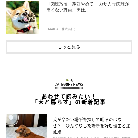
「肉球放置」絶対やめて。 カサカサ肉球が
良くない理由、実は...
PR(AIGATE株式会社)
一回転できればOK！
もっと見る
胴長犬の場合は、高さよりも“長さ”を合わせる
胴長犬は、体高が低く胴が長いため、ジャストサイズを選ぶとき
に迷うことも。その際は、犬がフセをしたときの鼻先～お尻まで
の長さと、クレートの奥行きを合わせると◎。
あわせて読みたい！
「犬と暮らす」の新着記事
犬が冷たい場所を探して眠るのはな
ぜ？ ひんやりした場所を好む理由と注
意点