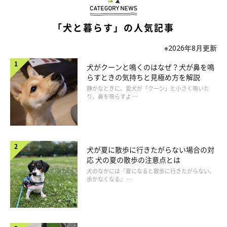
「犬と暮らす」の人気記事
※2026年8月更新
犬がクーンと鳴くのはなぜ？犬が鼻を鳴
らすときの気持ちと見極め方を解説
静かなときに、愛犬が「クーン」と小さく鳴いた
クレートは、中で一回転できて足や鼻先がはみ出さない
り、鼻を鳴らすよ …
サイズ
犬をクレートに入れたときに、中でスムーズに一回転でき、さら
に犬がフセをしたときに、クレートからはみ出さないサイズがジ
犬が夏に散歩に行きたがらない場合の対
応 犬の夏の散歩の注意点とは
ャストです。子犬なら、成犬になったときのサイズを想定して買
犬のなかには『夏になると散歩に行きたがらない、
いましょう。
歩かなくなる』 …