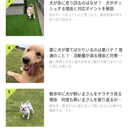
犬が急に走り回るのはなぜ？ 犬がダッ
シュする理由と対応ポイントを解説
愛犬がくつろいでいたと思ったら、突然部屋の中を
走り回り始める …
夏に犬が寝てばかりいるのは夏バテ？ 普
通のこと？ 活動量が減る理由と対策と
は
暑い季節になると愛犬があまり動かず寝てばかりだ
と感じる飼い主 …
散歩中に犬が飼い主さんをチラチラ見る
理由 何度も飼い主さんを振り返るのは
なぜ？
散歩中、愛犬がふと振り返って飼い主さんの様子を
確認する…そん …