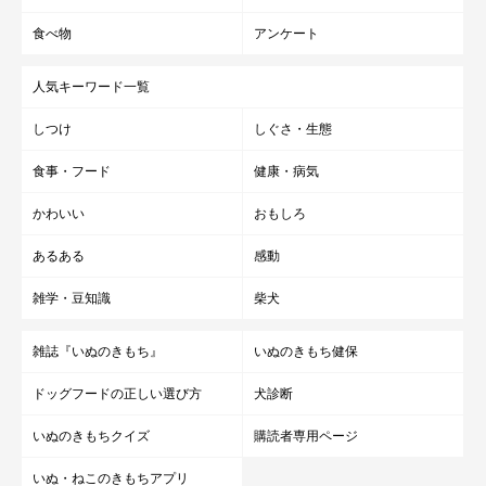
食べ物
アンケート
人気キーワード一覧
しつけ
しぐさ・生態
食事・フード
健康・病気
かわいい
おもしろ
あるある
感動
雑学・豆知識
柴犬
雑誌『いぬのきもち』
いぬのきもち健保
ドッグフードの正しい選び方
犬診断
いぬのきもちクイズ
購読者専用ページ
いぬ・ねこのきもちアプリ