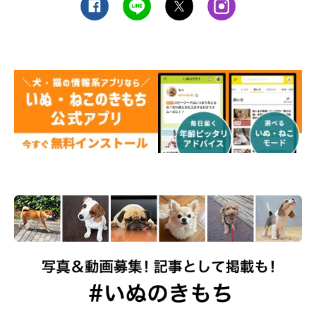
イズをチェックしてみてくださいね。
お話を伺った先生／日本動物病院協会認定家庭犬しつけインスト
ラクター。DOG IN TOTAL主宰 戸田美由紀先生
参考／『いぬのきもち』2022年４月号「数字でわかる！ 愛犬
のお世話」特集、2022年8月号「愛犬にピッタリ♪なGOODS」
特集
撮影／尾﨑たまき
文／いぬのきもち編集室