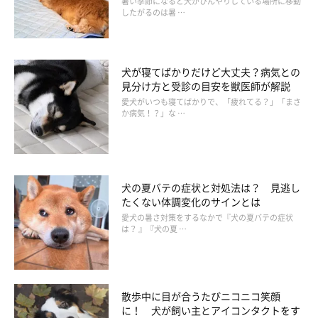
暑い季節になると犬がひんやりしている場所に移動
したがるのは暑 …
犬が寝てばかりだけど大丈夫？病気との
見分け方と受診の目安を獣医師が解説
愛犬がいつも寝てばかりで、「疲れてる？」「まさ
か病気！？」な …
犬の夏バテの症状と対処法は？ 見逃し
たくない体調変化のサインとは
愛犬の暑さ対策をするなかで『犬の夏バテの症状
は？ 』『犬の夏 …
散歩中に目が合うたびニコニコ笑顔
に！ 犬が飼い主とアイコンタクトをす