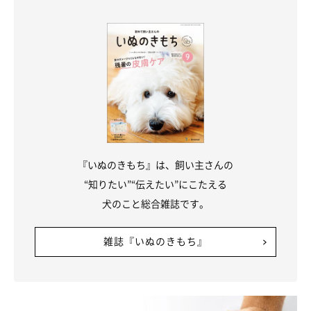
超小型犬はレギュラー、小型・中型犬はワイド、大型犬
はラージ以上
『いぬのきもち』は、飼い主さんの
“知りたい”“伝えたい”にこたえる
犬が排泄しやいのは大きめのトイレ。超小型犬はレギュラー。小
犬のこと総合雑誌です。
型犬と中型犬はワイド、大型犬はラージ以上がジャストサイズで
す。まだ子犬なら、成犬のときのサイズに合わせて選びましょ
雑誌『いぬのきもち』
う。トイレを失敗しやすいなら、大きめを使ってもOKです。