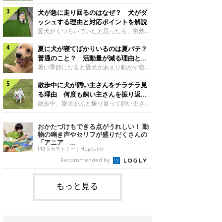
さんもいるかもしれません。今回は、犬が
らない、歩かなくなる』『暑い季節は散歩
クーンと鳴く理由や鼻鳴らしの背景、見極
犬が急に走り回るのはなぜ？ 犬がダ
の気配を察すると涼しい部屋から出ようと
め方と対応のポイントなどについて、いぬ
しない』など散歩に行きたがらないコもい
ッシュする理由と対応ポイントを解説
のきもち獣医師相談室の原 駿太朗先生に
るようです。愛犬の運動をさせてあげたい
愛犬がくつろいでいたと思ったら、突然部
伺いました。クーンと鳴くのはどんな気持
のに、散歩に行きたがらない。このような
屋の中を走り回り始める――そんな様子に
ち？いぬのきもち投稿写真ギャラリー犬が
場合はどう対応すればよいのでしょうか？
夏に犬が寝てばかりいるのは夏バテ？
驚いたことはありませんか？ 急な動きに
クーンと小さく鳴くときは、何らかの感情
「愛犬が夏に散歩に行きたがらない場合の
「何が起きているの？」と戸惑う飼い主さ
普通のこと？ 活動量が減る理由と対
を伝えようとしている場合があると考えら
対応」について、いぬのきもち獣医師相談
んも多いでしょう。落ち着いていたはずな
策とは
暑い季節になると愛犬があまり動かず寝て
れています。大
室の白山さとこ先生に聞きました。Q.夏に
のに、急にスイッチが入ったように見える
ばかりだと感じる飼い主さんはいません
犬の散歩に行くときの注意点は？ いぬの
と不安になることもあります。今回は、犬
散歩中に犬が飼い主さんをチラチラ見
か？その様子に、愛犬が夏バテで疲れてい
きもち投稿写真ギャラリーーー夏に愛犬と
が急に走り回る理由や見極め方などについ
るのか、元気がないのかなど不安に感じる
る理由 何度も飼い主さんを振り返る
散歩に行くときは、どのようなことに注意
て、いぬのきもち獣医師相談室の岡本りさ
方もいるのではないかと思います。 で
のはなぜ？
散歩中、愛犬がふと振り返って飼い主さん
をするとよい
先生に伺いました。犬が急に走り回るのは
は、犬が寝てばかりいるときに対処が必要
の様子を確認する…そんな場面に心当たり
よくある行動？いぬのきもち投稿写真ギャ
かを見極める方法はあるのでしょうか？
はありませんか？ 何度もチラチラ見られ
おかたづけもできる点がうれしい！ 動
ラリー犬が突然走り回る行動は、必ずしも
「犬の活動量が夏に減る理由と対策」につ
ると、「何か気になることがあるの？」
物の鳴き声やセリフが盛りだくさんの
珍しいものではないと考えられています。
いて、いぬのきもち獣医師相談室の山口み
「ちゃんと歩けているかな」と不安になる
「アニア ...
体にたまったエ
き先生に話を聞きました。Q. 夏に犬の活
ことがあるかもしれません。愛犬が歩きな
PR(タカラトミー｜Hugkum)
動量が減る理由は？ いぬのきもち投稿写
がら飼い主さんを振り返るしぐさには、ど
Recommended by
真ギャラリーーー夏に愛犬の活動量が減る
んな気持ちが隠れているのでしょうか。今
と感じる飼い主さんもいるようです。理由
回は、犬が散歩中に飼い主さんを確認する
としてどのようなこ
理由や注意すべきサインの見極めかた、対
もっと見る
応のポイントなどについて、いぬのきもち
獣医師相談室の原 駿太朗先生に伺いまし
た。振り返るのは「確認」や「安心」のサ
イン？いぬのきも