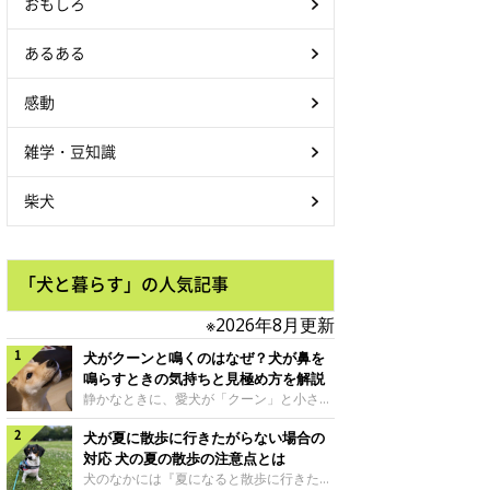
おもしろ
あるある
感動
雑学・豆知識
柴犬
「犬と暮らす」の人気記事
※2026年8月更新
犬がクーンと鳴くのはなぜ？犬が鼻を
鳴らすときの気持ちと見極め方を解説
静かなときに、愛犬が「クーン」と小さく
鳴いたり、鼻を鳴らすような音を出したり
犬が夏に散歩に行きたがらない場合の
することはありませんか？ 大きく吠える
わけではない分、「不安なの？それとも何
対応 犬の夏の散歩の注意点とは
かお願いしているの？」と気になる飼い主
犬のなかには『夏になると散歩に行きたが