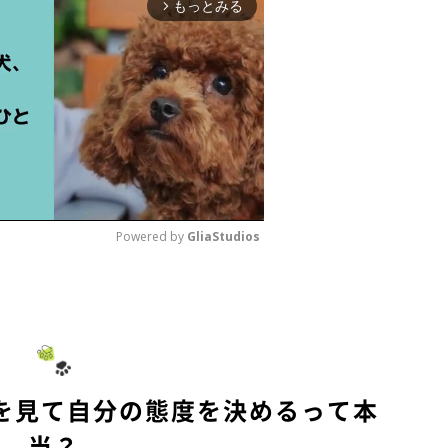
もっとみる
arrow_forward_ios
Powered by 
GliaStudios
M
u
t
e
を見て自分の態度を決めるって本
当？